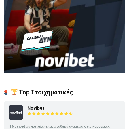
Top Στοιχηματικές
Novibet
Η
Novibet
συγκαταλέγεται σταθερά ανάμεσα στις κορυφαίες