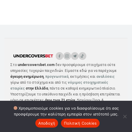
Στο
undercoversbet.com
δεν προσφέρουμε στοιχήματα ούτε
υπηρεσίες τυχερών παιχνιδιών. Είμαστε εδώ για να παρέχουμε
έγκυρη ενημέρωση
,
προγνωστικά
, εκτιμήσεις και
αναλύσεις
γύρω από το στοίχημα και από τις
νόμιμες στοιχηματικές
εταιρίες
στην Ελλάδα
, πάντα σε καθαρά ενημερωτικό πλαίσιο.
Υποστηρίζουμε το υπεύθυνο παιχνίδι και η πρόσβαση επιτρέπεται
μόνο σε επισκέπτες
άνω των 21 ετών
. *Ισχύουν Όροι &
Προϋποθέσεις
Χρησιμοποιούμε cookies για να διασφαλίσουμε ότι σας
προσφέρουμε την καλύτερη εμπειρία στον ιστότοπό μας.
Αποδοχή
Πολιτική Cookies
ΠΡΟΓΝΩΣΤΙΚΆ
ΣΤΟΙΧΗΜΑΤΙΚΈΣ