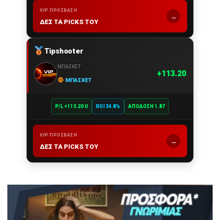
VIP ΠΡΌΣΒΑΣΗ
→
ΔΕΣ ΤΑ PICKS ΤΟΥ
Tipshooter
ΜΠΆΣΚΕΤ
113.20
ΜΠΆΣΚΕΤ
P/L +113.20 U
ROI 34.8%
ΑΠΌΔΟΣΗ 1.87
VIP ΠΡΌΣΒΑΣΗ
→
ΔΕΣ ΤΑ PICKS ΤΟΥ