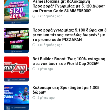
Pamestoixima.gr: Καλοκαιρινή
Προσφορά* Γνωριμίας με 5.120 Δώρα*
και Promo Code SUMMER5000!
3 εβδομάδες ago
Προσφορά γνωριμίας: 5.180 δώρα και 3
premium πίτσες εντελώς δωρεάν* με
το promo code PIZZAFAN
4 εβδομάδες ago
Bet Builder Boost: Έως 100% ενίσχυση
στα νοκ άουτ του World Cup 2026!*
1 μήνα ago
Καλοκαίρι στη Sportingbet με 1.305
δώρα!*
2 μήνες ago