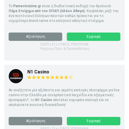
Το
Pamestoixima.gr
είναι η διαδικτυακή εκδοχή του θρυλικού
Πάμε Στοίχημα από τον ΟΠΑΠ (πλέον Allwyn).
Κουβαλάει μαζί του
ένα πιστό κοινό Ελλήνων παικτών καθώς πρόκειται για το
ισχυρότερο brand name στο ελληνικό αθλητικό στοίχημα.
Αξιολόγηση
Εγγραφή
ΕΕΕΠ | 21+ | ΠΑΙΞΕ ΥΠΕΥΘΥΝΑ
*Ισχύουν Όροι & Προϋποθέσεις
N1 Casino
Αν αναζητάτε μία αξιόπιστη και γεμάτη επιλογές πλατφόρμα για live
casino στην Ελλάδα με συναρπαστικά παιχνίδια και εξαιρετικές
προσφορές*, το
N1 Casino
αποτελεί κορυφαία επιλογή και να
απολαύσετε ποιοτική διασκέδαση!
Αξιολόγηση
Εγγραφή
ΕΕΕΠ | 21+ | ΠΑΙΞΕ ΥΠΕΥΘΥΝΑ