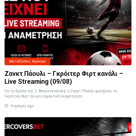
Μεταδόσεις Αγώνων
Ζανκτ Πάουλι – Γκρόιτερ Φιρτ κανάλι –
Live Streaming (09/08)
Για τη δράση της 2. Μπουντεσλίγκα, η Ζανκτ Πάουλι φιλοξενεί τη
Γκρόιτερ Φιρτ σε μία σημαντική αναμέτρηση ...
4 ημέρες ago