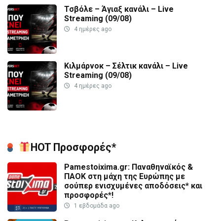
Τσβόλε – Άγιαξ κανάλι – Live
Streaming (09/08)
4 ημέρες ago
Κιλμάρνοκ – Σέλτικ κανάλι – Live
Streaming (09/08)
4 ημέρες ago
HOT Προσφορές*
Pamestoixima.gr: Παναθηναϊκός &
ΠΑΟΚ στη μάχη της Ευρώπης με
σούπερ ενισχυμένες αποδόσεις* και
προσφορές*!
1 εβδομάδα ago