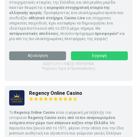
στοιχηματικές εταιρίες της Ελλάδας και από μεγάλη μερίδα
παικτών θεωρείται η
κορυφαία στοιχηματική εταιρία της
ελληνικής αγοράς
. Προσφέροντας ένα ολοκληρωμένο προϊόν που
συνδυάζει
αθλητικό στοίχημα
,
Casino Live
και σύγχρονες
υπηρεσίες παιχνιδιού, έχει καταφέρει να δημιουργήσει ένα
ιδιαίτερα πιστό κοινό από το 2010 μέχρι σήμερα. Με
ανταγωνιστικές αποδόσεις
, πλούσιο πρόγραμμα
προσφορών
* και
μία από τις πιο ολοκληρωμένες πλατφόρμες της αγοράς!
Αξιολόγηση
Εγγραφή
ΕΕΕΠ | 21+ | ΠΑΙΞΕ ΥΠΕΥΘΥΝΑ
*Ισχύουν Όροι & Προϋποθέσεις
Regency Online Casino
Το
Regency Online Casino
είναι η ψηφιακή μετεξέλιξη του
ιστορικού
Regency Casino ενός από τα πιο αναγνωρισμένα
ονόματα στον χώρο των επίγειων καζίνο στην Ελλάδα.
Με
παρουσία που ξεκινά από το 1971, φέρνει στην οθόνη σου την ίδια
premium αισθητική και αξιοπιστία που γνώρισαν γενιές Ελλήνων