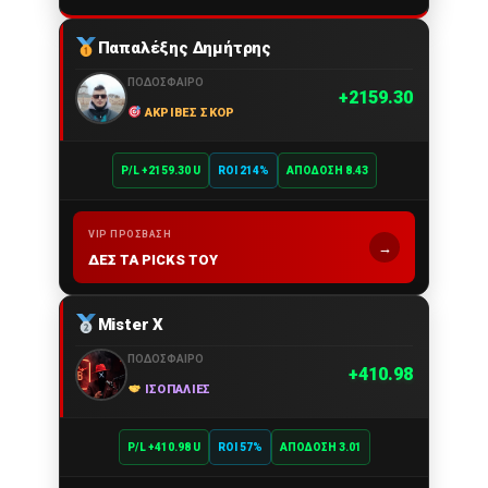
Παπαλέξης Δημήτρης
ΠΟΔΌΣΦΑΙΡΟ
2159.30
ΑΚΡΙΒΈΣ ΣΚΟΡ
P/L +2159.30 U
ROI 214%
ΑΠΌΔΟΣΗ 8.43
VIP ΠΡΌΣΒΑΣΗ
→
ΔΕΣ ΤΑ PICKS ΤΟΥ
Mister X
ΠΟΔΌΣΦΑΙΡΟ
410.98
ΙΣΟΠΑΛΊΕΣ
P/L +410.98 U
ROI 57%
ΑΠΌΔΟΣΗ 3.01