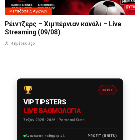
Μεταδόσεις Αγώνων
Ρέιντζερς – Χιμπέρνιαν κανάλι – Live
Streaming (09/08)
4 ημέρες ago
LIVE
VIP TIPSTERS
LIVE ΒΑΘΜΟΛΟΓΊΑ
Σεζόν 2025–2026 · Personal Stats
Ανανέωση καθημερινά
PROFIT (UNITS)