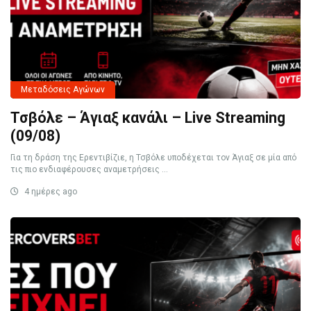
Μεταδόσεις Αγώνων
Τσβόλε – Άγιαξ κανάλι – Live Streaming
(09/08)
Για τη δράση της Ερεντιβίζιε, η Τσβόλε υποδέχεται τον Άγιαξ σε μία από
τις πιο ενδιαφέρουσες αναμετρήσεις ...
4 ημέρες ago