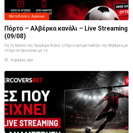
Μεταδόσεις Αγώνων
Πόρτο – Αλβέρκα κανάλι – Live Streaming
(09/08)
Για τη δράση της Πριμέιρα Λίγκα, η Πόρτο αντιμετωπίζει την Αλβέρκα με
στόχο να ξεκινήσει με το ...
4 ημέρες ago