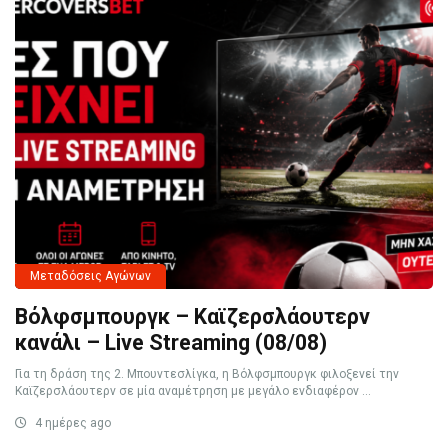
Μεταδόσεις Αγώνων
Βόλφσμπουργκ – Καϊζερσλάουτερν
κανάλι – Live Streaming (08/08)
Για τη δράση της 2. Μπουντεσλίγκα, η Βόλφσμπουργκ φιλοξενεί την
Καϊζερσλάουτερν σε μία αναμέτρηση με μεγάλο ενδιαφέρον ...
4 ημέρες ago