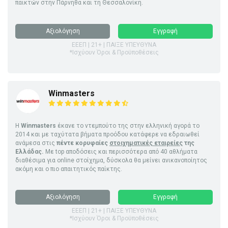
παικτών στην Πάρνηθα και τη Θεσσαλονίκη.
Αξιολόγηση
Εγγραφή
ΕΕΕΠ | 21+ | ΠΑΙΞΕ ΥΠΕΥΘΥΝΑ
*Ισχύουν Όροι & Προϋποθέσεις
Winmasters
Η
Winmasters
έκανε το ντεμπούτο της στην ελληνική αγορά το
2014 και με ταχύτατα βήματα προόδου κατάφερε να εδραιωθεί
ανάμεσα στις
πέντε κορυφαίες
στοιχηματικές εταιρείες
της
Ελλάδας.
Με top αποδόσεις και περισσότερα από 40 αθλήματα
διαθέσιμα για online στοίχημα, δύσκολα θα μείνει ανικανοποίητος
ακόμη και ο πιο απαιτητικός παίκτης.
Αξιολόγηση
Εγγραφή
ΕΕΕΠ | 21+ | ΠΑΙΞΕ ΥΠΕΥΘΥΝΑ
*Ισχύουν Όροι & Προϋποθέσεις