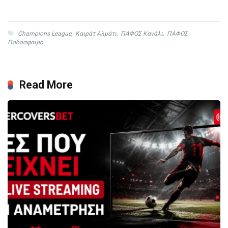
Champions League
,
Καιράτ Αλμάτι
,
ΠΑΦΟΣ Κανάλι
,
ΠΑΦΟΣ
Ποδόσφαιρο
Read More