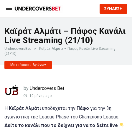
ΣΥΝΔΕΣΗ
Καϊράτ Αλμάτι – Πάφος Κανάλι
Live Streaming (21/10)
UndercoversBet
»
Καϊράτ Αλμάτι – Πάφος Κανάλι Live Streaming
(21/10)
Μεταδόσεις Αγώνων
by
Undercovers Bet
10 μήνες ago
Η
Καϊράτ Αλμάτι
υποδέχεται την
Πάφο
για την 3η
αγωνιστική της League Phase του Champions League.
Δείτε το κανάλι που το δείχνει για να το δείτε live