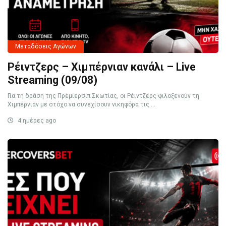
Μεταδόσεις Αγώνων
Ρέιντζερς – Χιμπέρνιαν κανάλι – Live
Streaming (09/08)
Για τη δράση της Πρέμιερσιπ Σκωτίας, οι Ρέιντζερς φιλοξενούν τη
Χιμπέρνιαν με στόχο να συνεχίσουν νικηφόρα τις ...
4 ημέρες ago