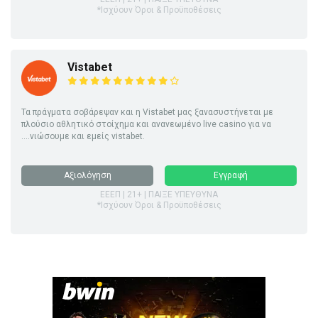
*Ισχύουν Όροι & Προϋποθέσεις
Vistabet
Τα πράγματα σοβάρεψαν και η Vistabet μας ξανασυστήνεται με
πλούσιο αθλητικό στοίχημα και ανανεωμένο live casino για να
....νιώσουμε και εμείς vistabet.
Αξιολόγηση
Εγγραφή
ΕΕΕΠ | 21+ | ΠΑΙΞΕ ΥΠΕΥΘΥΝΑ
*Ισχύουν Όροι & Προϋποθέσεις