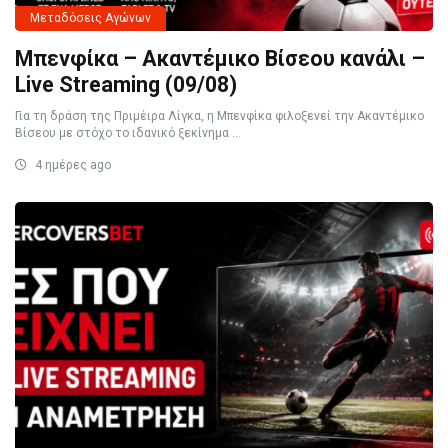
Μεταδόσεις Αγώνων
Μπενφίκα – Ακαντέμικο Βίσεου κανάλι –
Live Streaming (09/08)
Για τη δράση της Πριμέιρα Λίγκα, η Μπενφίκα φιλοξενεί την Ακαντέμικο
Βίσεου με στόχο το ιδανικό ξεκίνημα ...
4 ημέρες ago