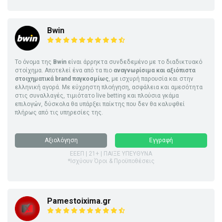
Bwin
Το όνομα της
Bwin
είναι άρρηκτα συνδεδεμένο με το διαδικτυακό
στοίχημα. Αποτελεί ένα από τα πιο
αναγνωρίσιμα και αξιόπιστα
στοιχηματικά brand παγκοσμίως
, με ισχυρή παρουσία και στην
ελληνική αγορά. Με εύχρηστη πλοήγηση, ασφάλεια και αμεσότητα
στις συναλλαγές, τιμιότατο live betting και πλούσια γκάμα
επιλογών, δύσκολα θα υπάρξει παίκτης που δεν θα καλυφθεί
πλήρως από τις υπηρεσίες της.
Αξιολόγηση
Εγγραφή
ΕΕΕΠ | 21+ | ΠΑΙΞΕ ΥΠΕΥΘΥΝΑ
*Ισχύουν Όροι & Προϋποθέσεις
Pamestoixima.gr