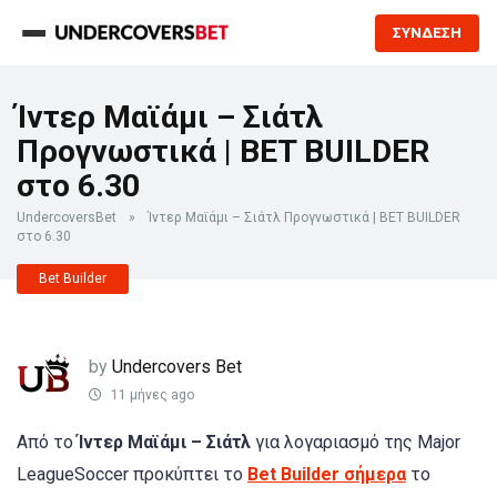
ΣΥΝΔΕΣΗ
Ίντερ Μαϊάμι – Σιάτλ
Προγνωστικά | BET BUILDER
στο 6.30
UndercoversBet
»
Ίντερ Μαϊάμι – Σιάτλ Προγνωστικά | BET BUILDER
στο 6.30
Bet Builder
by
Undercovers Bet
11 μήνες ago
Από το
Ίντερ Μαϊάμι – Σιάτλ
για λογαριασμό της Major
LeagueSoccer προκύπτει το
Bet Builder σήμερα
το