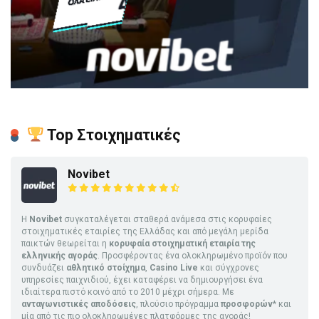
Top Στοιχηματικές
Novibet
Η
Novibet
συγκαταλέγεται σταθερά ανάμεσα στις κορυφαίες
στοιχηματικές εταιρίες της Ελλάδας και από μεγάλη μερίδα
παικτών θεωρείται η
κορυφαία στοιχηματική εταιρία της
ελληνικής αγοράς
. Προσφέροντας ένα ολοκληρωμένο προϊόν που
συνδυάζει
αθλητικό στοίχημα
,
Casino Live
και σύγχρονες
υπηρεσίες παιχνιδιού, έχει καταφέρει να δημιουργήσει ένα
ιδιαίτερα πιστό κοινό από το 2010 μέχρι σήμερα. Με
ανταγωνιστικές αποδόσεις
, πλούσιο πρόγραμμα
προσφορών
* και
μία από τις πιο ολοκληρωμένες πλατφόρμες της αγοράς!