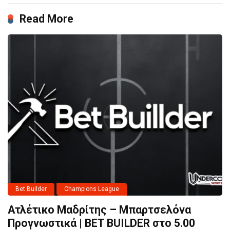
Read More
Bet Builder
Champions League
Ατλέτικο Μαδρίτης – Μπαρτσελόνα
Προγνωστικά | BET BUILDER στο 5.00