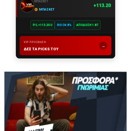
ΜΠΆΣΚΕΤ
113.20
ΜΠΆΣΚΕΤ
P/L +113.20 U
ROI 34.8%
ΑΠΌΔΟΣΗ 1.87
VIP ΠΡΌΣΒΑΣΗ
→
ΔΕΣ ΤΑ PICKS ΤΟΥ