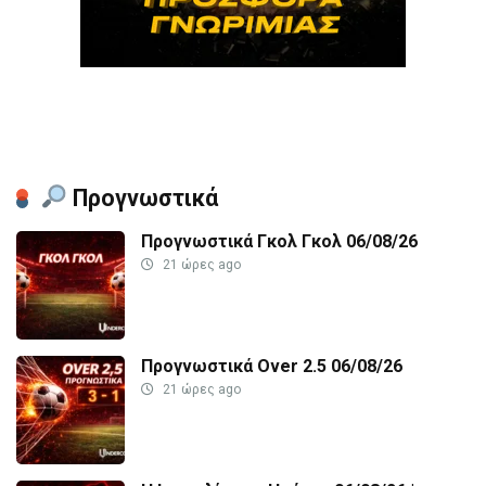
Προγνωστικά
Προγνωστικά Γκολ Γκολ 06/08/26
21 ώρες ago
Προγνωστικά Over 2.5 06/08/26
21 ώρες ago