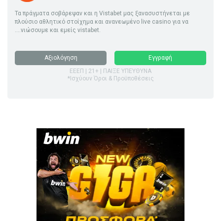
Τα πράγματα σοβάρεψαν και η Vistabet μας ξανασυστήνεται με
πλούσιο αθλητικό στοίχημα και ανανεωμένο live casino για να
....νιώσουμε και εμείς vistabet.
Αξιολόγηση
Εγγραφή
ΕΕΕΠ | 21+ | ΠΑΙΞΕ ΥΠΕΥΘΥΝΑ
*Ισχύουν Όροι & Προϋποθέσεις