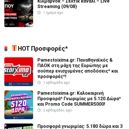
Κιλμάρνοκ – Σέλτικ κανάλι – Live
Streaming (09/08)
1 ημέρα ago
HOT Προσφορές*
Pamestoixima.gr: Παναθηναϊκός &
ΠΑΟΚ στη μάχη της Ευρώπης με
σούπερ ενισχυμένες αποδόσεις* και
προσφορές*!
1 εβδομάδα ago
Pamestoixima.gr: Καλοκαιρινή
Προσφορά* Γνωριμίας με 5.120 Δώρα*
και Promo Code SUMMER5000!
2 εβδομάδες ago
Προσφορά γνωριμίας: 5.180 δώρα και 3