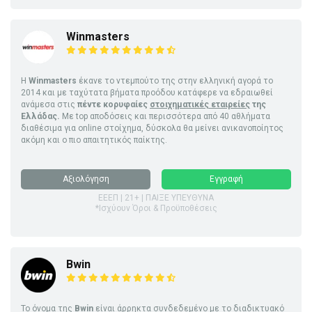
Winmasters
Η
Winmasters
έκανε το ντεμπούτο της στην ελληνική αγορά το
2014 και με ταχύτατα βήματα προόδου κατάφερε να εδραιωθεί
ανάμεσα στις
πέντε κορυφαίες
στοιχηματικές εταιρείες
της
Ελλάδας.
Με top αποδόσεις και περισσότερα από 40 αθλήματα
διαθέσιμα για online στοίχημα, δύσκολα θα μείνει ανικανοποίητος
ακόμη και ο πιο απαιτητικός παίκτης.
Αξιολόγηση
Εγγραφή
ΕΕΕΠ | 21+ | ΠΑΙΞΕ ΥΠΕΥΘΥΝΑ
*Ισχύουν Όροι & Προϋποθέσεις
Bwin
Το όνομα της
Bwin
είναι άρρηκτα συνδεδεμένο με το διαδικτυακό