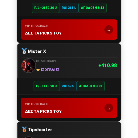
P/L +2159.30 U
ROI 214%
ΑΠΌΔΟΣΗ 8.43
VIP ΠΡΌΣΒΑΣΗ
→
ΔΕΣ ΤΑ PICKS ΤΟΥ
Mister X
ΠΟΔΌΣΦΑΙΡΟ
410.98
ΙΣΟΠΑΛΊΕΣ
P/L +410.98 U
ROI 57%
ΑΠΌΔΟΣΗ 3.01
VIP ΠΡΌΣΒΑΣΗ
→
ΔΕΣ ΤΑ PICKS ΤΟΥ
Tipshooter