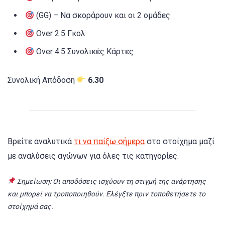
(GG) – Να σκοράρουν και οι 2 ομάδες
Over 2.5 Γκολ
Over 4.5 Συνολικές Κάρτες
Συνολική Απόδοση
6.30
Βρείτε αναλυτικά
τι να παίξω σήμερα
στο στοίχημα μαζί
με αναλύσεις αγώνων για όλες τις κατηγορίες.
Σημείωση: Οι αποδόσεις ισχύουν τη στιγμή της ανάρτησης
και μπορεί να τροποποιηθούν. Ελέγξτε πριν τοποθετήσετε το
στοίχημά σας.