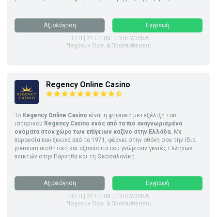
Αξιολόγηση
Εγγραφή
ΕΕΕΠ | 21+ | ΠΑΙΞΕ ΥΠΕΥΘΥΝΑ
*Ισχύουν Όροι & Προϋποθέσεις
Regency Online Casino
Το
Regency Online Casino
είναι η ψηφιακή μετεξέλιξη του
ιστορικού
Regency Casino ενός από τα πιο αναγνωρισμένα
ονόματα στον χώρο των επίγειων καζίνο στην Ελλάδα.
Με
παρουσία που ξεκινά από το 1971, φέρνει στην οθόνη σου την ίδια
premium αισθητική και αξιοπιστία που γνώρισαν γενιές Ελλήνων
παικτών στην Πάρνηθα και τη Θεσσαλονίκη.
Αξιολόγηση
Εγγραφή
ΕΕΕΠ | 21+ | ΠΑΙΞΕ ΥΠΕΥΘΥΝΑ
*Ισχύουν Όροι & Προϋποθέσεις