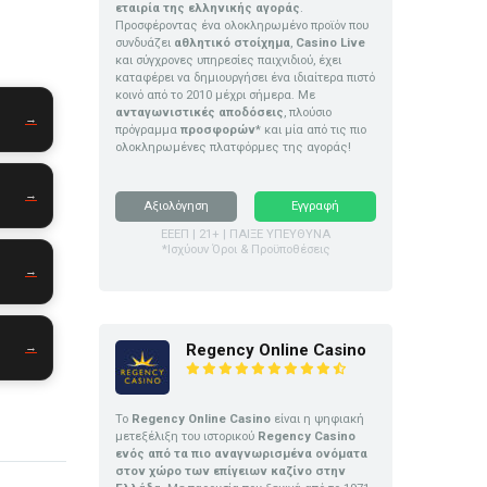
εταιρία της ελληνικής αγοράς
.
Προσφέροντας ένα ολοκληρωμένο προϊόν που
συνδυάζει
αθλητικό στοίχημα
,
Casino Live
και σύγχρονες υπηρεσίες παιχνιδιού, έχει
καταφέρει να δημιουργήσει ένα ιδιαίτερα πιστό
κοινό από το 2010 μέχρι σήμερα. Με
ανταγωνιστικές αποδόσεις
, πλούσιο
→
πρόγραμμα
προσφορών
* και μία από τις πιο
ολοκληρωμένες πλατφόρμες της αγοράς!
→
Αξιολόγηση
Εγγραφή
ΕΕΕΠ | 21+ | ΠΑΙΞΕ ΥΠΕΥΘΥΝΑ
*Ισχύουν Όροι & Προϋποθέσεις
→
→
Regency Online Casino
Το
Regency Online Casino
είναι η ψηφιακή
μετεξέλιξη του ιστορικού
Regency Casino
ενός από τα πιο αναγνωρισμένα ονόματα
στον χώρο των επίγειων καζίνο στην