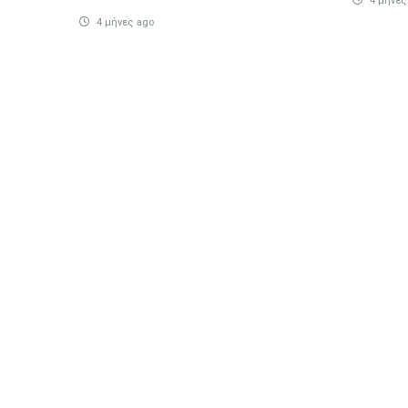
4 μήνες
4 μήνες ago