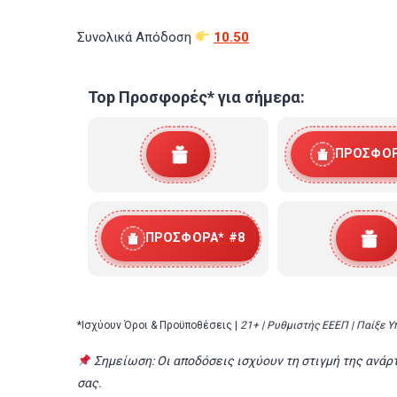
Συνολικά Απόδοση
10.50
Top Προσφορές* για σήμερα:
ΠΡΟΣΦΟΡΑ* #2
ΠΡΟΣΦΟΡ
ΠΡΟΣΦΟΡΑ* #5
ΠΡΟΣΦΟΡ
*Ισχύουν Όροι & Προϋποθέσεις |
21+ | Ρυθμιστής ΕΕΕΠ | Παίξε 
Σημείωση: Οι αποδόσεις ισχύουν τη στιγμή της ανάρ
σας.