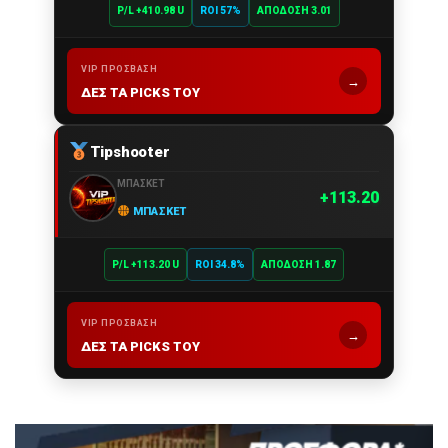
P/L +410.98 U
ROI 57%
ΑΠΌΔΟΣΗ 3.01
VIP ΠΡΌΣΒΑΣΗ
→
ΔΕΣ ΤΑ PICKS ΤΟΥ
Tipshooter
ΜΠΆΣΚΕΤ
113.20
ΜΠΆΣΚΕΤ
P/L +113.20 U
ROI 34.8%
ΑΠΌΔΟΣΗ 1.87
VIP ΠΡΌΣΒΑΣΗ
→
ΔΕΣ ΤΑ PICKS ΤΟΥ