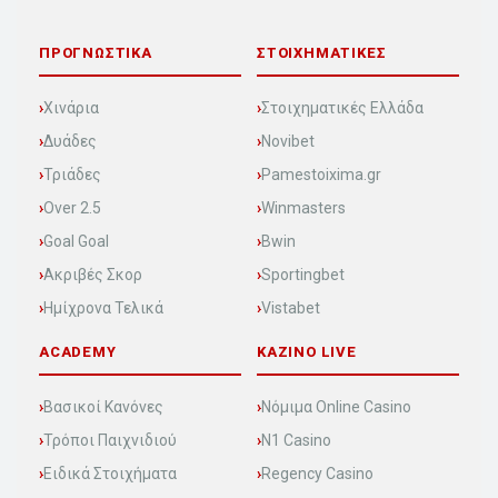
ΠΡΟΓΝΩΣΤΙΚΆ
ΣΤΟΙΧΗΜΑΤΙΚΈΣ
Χινάρια
Στοιχηματικές Ελλάδα
Δυάδες
Novibet
Τριάδες
Pamestoixima.gr
Over 2.5
Winmasters
Goal Goal
Bwin
Ακριβές Σκορ
Sportingbet
Ημίχρονα Τελικά
Vistabet
ACADEMY
KAZINO LIVE
Βασικοί Κανόνες
Νόμιμα Online Casino
Τρόποι Παιχνιδιού
N1 Casino
Ειδικά Στοιχήματα
Regency Casino