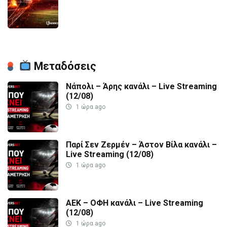
Μεταδόσεις
Νάπολι – Άρης κανάλι – Live Streaming
(12/08)
1 ώρα ago
Παρί Σεν Ζερμέν – Άστον Βίλα κανάλι –
Live Streaming (12/08)
1 ώρα ago
ΑΕΚ – ΟΦΗ κανάλι – Live Streaming
(12/08)
1 ώρα ago