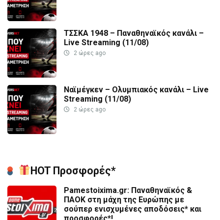
ΤΣΣΚΑ 1948 – Παναθηναϊκός κανάλι –
Live Streaming (11/08)
2 ώρες ago
Ναϊμέγκεν – Ολυμπιακός κανάλι – Live
Streaming (11/08)
2 ώρες ago
HOT Προσφορές*
Pamestoixima.gr: Παναθηναϊκός &
ΠΑΟΚ στη μάχη της Ευρώπης με
σούπερ ενισχυμένες αποδόσεις* και
προσφορές*!