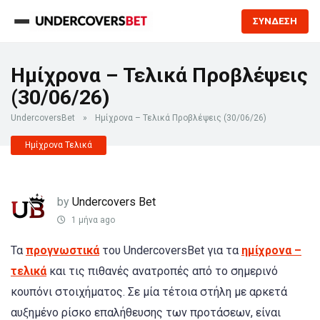
ΣΥΝΔΕΣΗ
Ημίχρονα – Τελικά Προβλέψεις
(30/06/26)
UndercoversBet
»
Ημίχρονα – Τελικά Προβλέψεις (30/06/26)
Ημίχρονα Τελικά
by
Undercovers Bet
1 μήνα ago
Τα
προγνωστικά
του UndercoversBet για τα
ημίχρονα –
τελικά
και τις πιθανές ανατροπές από το σημερινό
κουπόνι στοιχήματος. Σε μία τέτοια στήλη με αρκετά
αυξημένο ρίσκο επαλήθευσης των προτάσεων, είναι