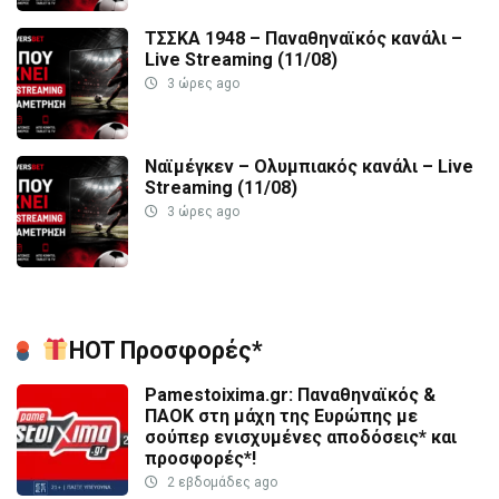
ΤΣΣΚΑ 1948 – Παναθηναϊκός κανάλι –
Live Streaming (11/08)
3 ώρες ago
Ναϊμέγκεν – Ολυμπιακός κανάλι – Live
Streaming (11/08)
3 ώρες ago
HOT Προσφορές*
Pamestoixima.gr: Παναθηναϊκός &
ΠΑΟΚ στη μάχη της Ευρώπης με
σούπερ ενισχυμένες αποδόσεις* και
προσφορές*!
2 εβδομάδες ago