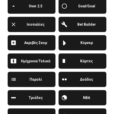
Over 2.5
Goal/Goal
Ισοπαλίες
Bet Builder
Ακριβές Σκορ
Κόρνερ
Ημίχρονα/Τελικά
Κάρτες
Παρολί
Δυάδες
Τριάδες
NBA