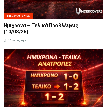
Ημίχρονα Τελικά
Ημίχρονα – Τελικά Προβλέψεις
(10/08/26)
11 ώρες ago