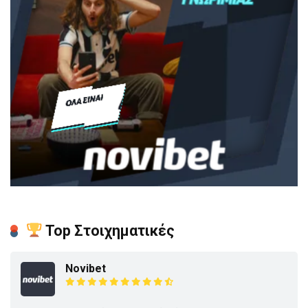
Top Στοιχηματικές
Novibet