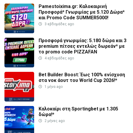
Pamestoixima.gr: Καλοκαιρινή
Προσφορά* Γνωριμίας με 5.120 Δώρα*
και Promo Code SUMMER5000!
3 εβδομάδες ago
Προσφορά γνωριμίας: 5.180 δώρα και 3
premium πίτσες εντελώς δωρεάν* με
το promo code PIZZAFAN
4 εβδομάδες ago
Bet Builder Boost: Έως 100% ενίσχυση
στα νοκ άουτ του World Cup 2026!*
1 μήνα ago
Καλοκαίρι στη Sportingbet με 1.305
δώρα!*
2 μήνες ago