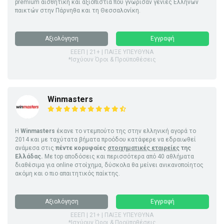
premium αισθητική και αξιοπιστία που γνώρισαν γενιές Ελλήνων
παικτών στην Πάρνηθα και τη Θεσσαλονίκη.
Αξιολόγηση
Εγγραφή
ΕΕΕΠ | 21+ | ΠΑΙΞΕ ΥΠΕΥΘΥΝΑ
*Ισχύουν Όροι & Προϋποθέσεις
Winmasters
Η
Winmasters
έκανε το ντεμπούτο της στην ελληνική αγορά το
2014 και με ταχύτατα βήματα προόδου κατάφερε να εδραιωθεί
ανάμεσα στις
πέντε κορυφαίες
στοιχηματικές εταιρείες
της
Ελλάδας.
Με top αποδόσεις και περισσότερα από 40 αθλήματα
διαθέσιμα για online στοίχημα, δύσκολα θα μείνει ανικανοποίητος
ακόμη και ο πιο απαιτητικός παίκτης.
Αξιολόγηση
Εγγραφή
ΕΕΕΠ | 21+ | ΠΑΙΞΕ ΥΠΕΥΘΥΝΑ
*Ισχύουν Όροι & Προϋποθέσεις