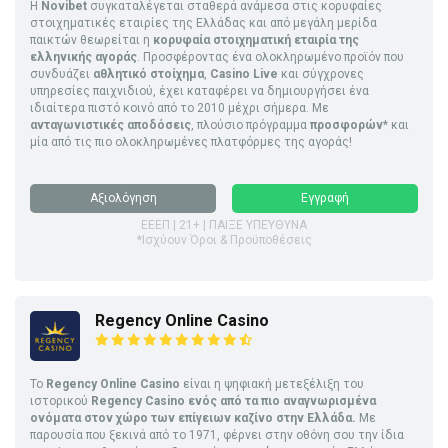
Η
Novibet
συγκαταλέγεται σταθερά ανάμεσα στις κορυφαίες
στοιχηματικές εταιρίες της Ελλάδας και από μεγάλη μερίδα
παικτών θεωρείται η
κορυφαία στοιχηματική εταιρία της
ελληνικής αγοράς
. Προσφέροντας ένα ολοκληρωμένο προϊόν που
συνδυάζει
αθλητικό στοίχημα
,
Casino Live
και σύγχρονες
υπηρεσίες παιχνιδιού, έχει καταφέρει να δημιουργήσει ένα
ιδιαίτερα πιστό κοινό από το 2010 μέχρι σήμερα. Με
ανταγωνιστικές αποδόσεις
, πλούσιο πρόγραμμα
προσφορών
* και
μία από τις πιο ολοκληρωμένες πλατφόρμες της αγοράς!
Αξιολόγηση
Εγγραφή
ΕΕΕΠ | 21+ | ΠΑΙΞΕ ΥΠΕΥΘΥΝΑ
*Ισχύουν Όροι & Προϋποθέσεις
Regency Online Casino
Το
Regency Online Casino
είναι η ψηφιακή μετεξέλιξη του
ιστορικού
Regency Casino ενός από τα πιο αναγνωρισμένα
ονόματα στον χώρο των επίγειων καζίνο στην Ελλάδα.
Με
παρουσία που ξεκινά από το 1971, φέρνει στην οθόνη σου την ίδια