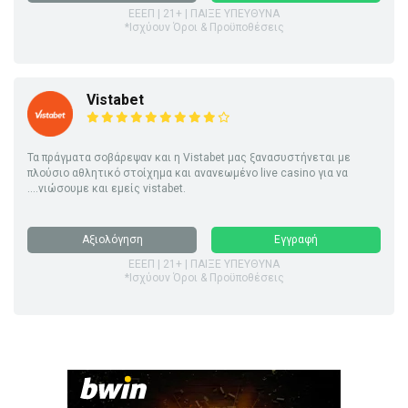
ΕΕΕΠ | 21+ | ΠΑΙΞΕ ΥΠΕΥΘΥΝΑ
*Ισχύουν Όροι & Προϋποθέσεις
Vistabet
Τα πράγματα σοβάρεψαν και η Vistabet μας ξανασυστήνεται με
πλούσιο αθλητικό στοίχημα και ανανεωμένο live casino για να
....νιώσουμε και εμείς vistabet.
Αξιολόγηση
Εγγραφή
ΕΕΕΠ | 21+ | ΠΑΙΞΕ ΥΠΕΥΘΥΝΑ
*Ισχύουν Όροι & Προϋποθέσεις