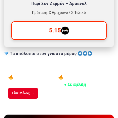
Παρί Σεν Ζερμέν – Άρσεναλ
Πρόταση: Χ Ημίχρονο / Χ Τελικό
5.15
Τα υπόλοιπα στον γνωστό μέρος
Δελτίο Ανατροπών
● Σε εξέλιξη
Σύστημα
3-4
• Απόδοση
Βόμβα
•
Γίνε Μέλος →