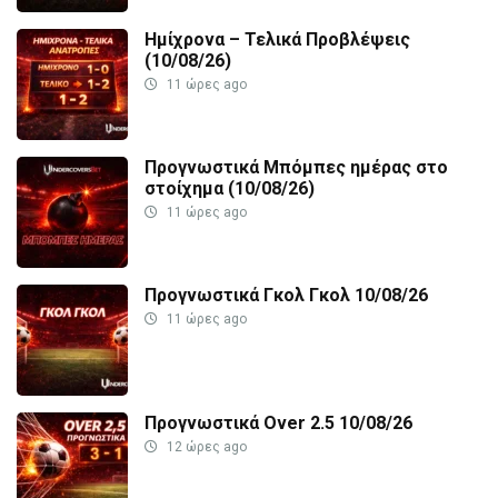
Ημίχρονα – Τελικά Προβλέψεις
(10/08/26)
11 ώρες ago
Προγνωστικά Μπόμπες ημέρας στο
στοίχημα (10/08/26)
11 ώρες ago
Προγνωστικά Γκολ Γκολ 10/08/26
11 ώρες ago
Προγνωστικά Over 2.5 10/08/26
12 ώρες ago