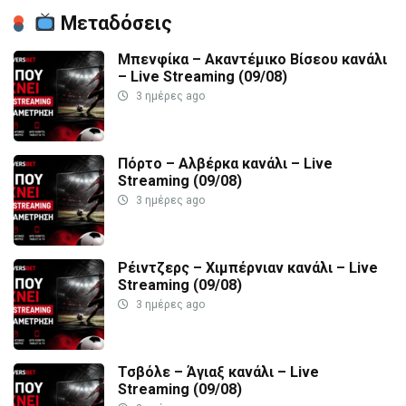
Μεταδόσεις
Μπενφίκα – Ακαντέμικο Βίσεου κανάλι
– Live Streaming (09/08)
3 ημέρες ago
Πόρτο – Αλβέρκα κανάλι – Live
Streaming (09/08)
3 ημέρες ago
Ρέιντζερς – Χιμπέρνιαν κανάλι – Live
Streaming (09/08)
3 ημέρες ago
Τσβόλε – Άγιαξ κανάλι – Live
Streaming (09/08)