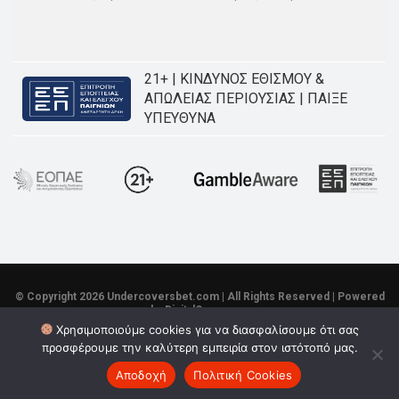
21+ | ΚΙΝΔΥΝΟΣ ΕΘΙΣΜΟΥ &
ΑΠΩΛΕΙΑΣ ΠΕΡΙΟΥΣΙΑΣ | ΠΑΙΞΕ
ΥΠΕΥΘΥΝΑ
© Copyright 2026 Undercoversbet.com | All Rights Reserved | Powered
by
DigitalOwners.gr
Χρησιμοποιούμε cookies για να διασφαλίσουμε ότι σας
Επικοινωνία
Ποιοι Είμαστε
Υπεύθυνο Παιχνίδι
προσφέρουμε την καλύτερη εμπειρία στον ιστότοπό μας.
Πολιτική Απορήτου
Όροι Χρήσης
Αποδοχή
Πολιτική Cookies