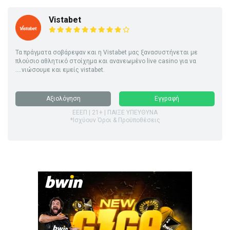
Vistabet
Τα πράγματα σοβάρεψαν και η Vistabet μας ξανασυστήνεται με
πλούσιο αθλητικό στοίχημα και ανανεωμένο live casino για να
....νιώσουμε και εμείς vistabet.
Αξιολόγηση
Εγγραφή
ΕΕΕΠ | 21+ | ΠΑΙΞΕ ΥΠΕΥΘΥΝΑ
*Ισχύουν Όροι & Προϋποθέσεις