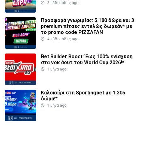
3 εβδομάδες ago
Προσφορά γνωριμίας: 5.180 δώρα και 3
premium πίτσες εντελώς δωρεάν* με
το promo code PIZZAFAN
4 εβδομάδες ago
Bet Builder Boost: Έως 100% ενίσχυση
στα νοκ άουτ του World Cup 2026!*
1 μήνα ago
Καλοκαίρι στη Sportingbet με 1.305
δώρα!*
1 μήνα ago