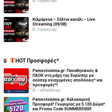
3 ημέρες ago
Κιλμάρνοκ – Σέλτικ κανάλι – Live
Streaming (09/08)
3 ημέρες ago
HOT Προσφορές*
Pamestoixima.gr: Παναθηναϊκός &
ΠΑΟΚ στη μάχη της Ευρώπης με
σούπερ ενισχυμένες αποδόσεις* και
προσφορές*!
1 εβδομάδα ago
Pamestoixima.gr: Καλοκαιρινή
Προσφορά* Γνωριμίας με 5.120 Δώρα*
και Promo Code SUMMER5000!