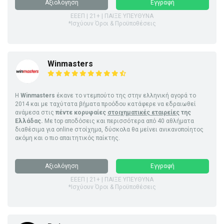
Αξιολόγηση
Εγγραφή
ΕΕΕΠ | 21+ | ΠΑΙΞΕ ΥΠΕΥΘΥΝΑ
*Ισχύουν Όροι & Προϋποθέσεις
Winmasters
Η
Winmasters
έκανε το ντεμπούτο της στην ελληνική αγορά το
2014 και με ταχύτατα βήματα προόδου κατάφερε να εδραιωθεί
ανάμεσα στις
πέντε κορυφαίες
στοιχηματικές εταιρείες
της
Ελλάδας.
Με top αποδόσεις και περισσότερα από 40 αθλήματα
διαθέσιμα για online στοίχημα, δύσκολα θα μείνει ανικανοποίητος
ακόμη και ο πιο απαιτητικός παίκτης.
Αξιολόγηση
Εγγραφή
ΕΕΕΠ | 21+ | ΠΑΙΞΕ ΥΠΕΥΘΥΝΑ
*Ισχύουν Όροι & Προϋποθέσεις