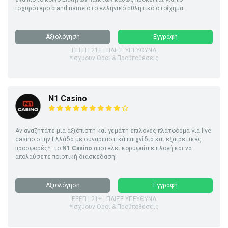
ισχυρότερο brand name στο ελληνικό αθλητικό στοίχημα.
Αξιολόγηση
Εγγραφή
ΕΕΕΠ | 21+ | ΠΑΙΞΕ ΥΠΕΥΘΥΝΑ
*Ισχύουν Όροι & Προϋποθέσεις
N1 Casino
Αν αναζητάτε μία αξιόπιστη και γεμάτη επιλογές πλατφόρμα για live
casino στην Ελλάδα με συναρπαστικά παιχνίδια και εξαιρετικές
προσφορές*, το
N1 Casino
αποτελεί κορυφαία επιλογή και να
απολαύσετε ποιοτική διασκέδαση!
Αξιολόγηση
Εγγραφή
ΕΕΕΠ | 21+ | ΠΑΙΞΕ ΥΠΕΥΘΥΝΑ
*Ισχύουν Όροι & Προϋποθέσεις