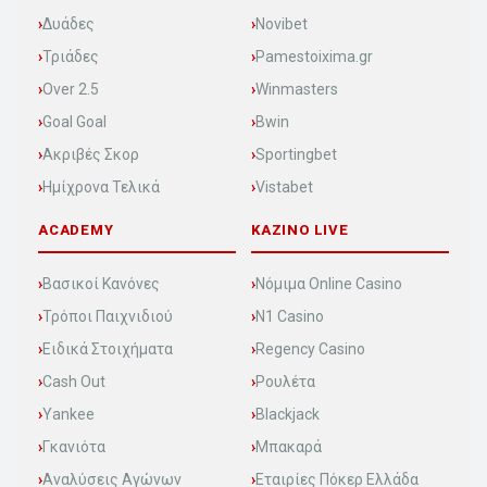
Δυάδες
Novibet
Τριάδες
Pamestoixima.gr
Over 2.5
Winmasters
Goal Goal
Bwin
Ακριβές Σκορ
Sportingbet
Ημίχρονα Τελικά
Vistabet
ACADEMY
KAZINO LIVE
Βασικοί Κανόνες
Νόμιμα Online Casino
Τρόποι Παιχνιδιού
N1 Casino
Ειδικά Στοιχήματα
Regency Casino
Cash Out
Ρουλέτα
Yankee
Blackjack
Γκανιότα
Μπακαρά
Αναλύσεις Αγώνων
Εταιρίες Πόκερ Ελλάδα