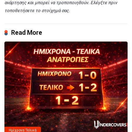
ανάρτησης και μπορεί να τροποποιηθούν. Ελέγξτε πριν
τοποθετήσετε το στοίχημά σας.
Read More
Ημίχρονα Τελικά