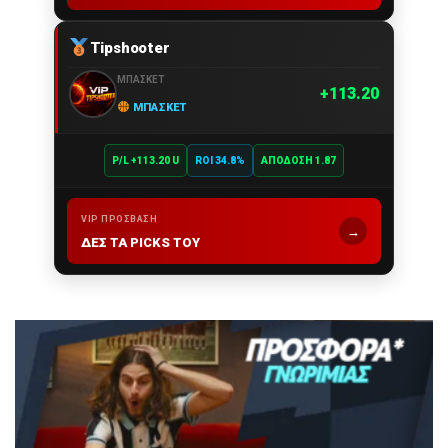
Tipshooter
ΜΠΆΣΚΕΤ
113.20
ΜΠΆΣΚΕΤ
P/L +113.20 U
ROI 34.8%
ΑΠΌΔΟΣΗ 1.87
VIP ΠΡΌΣΒΑΣΗ
→
ΔΕΣ ΤΑ PICKS ΤΟΥ