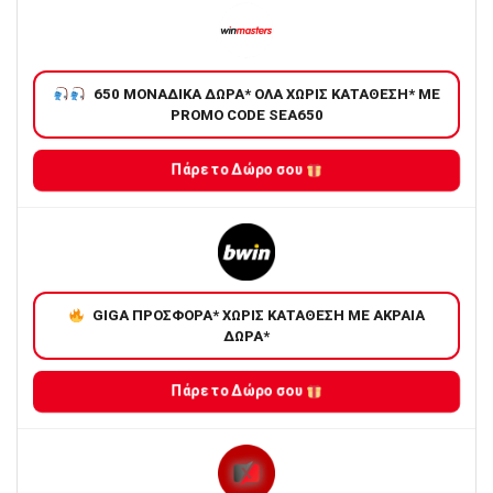
650 ΜΟΝΑΔΙΚΑ ΔΩΡΑ* ΟΛΑ ΧΩΡΙΣ ΚΑΤΑΘΕΣΗ* ΜΕ
PROMO CODE SEA650
Πάρε το Δώρο σου
GIGA ΠΡΟΣΦΟΡΑ* ΧΩΡΙΣ ΚΑΤΑΘΕΣΗ ΜΕ ΑΚΡΑΙΑ
ΔΩΡΑ*
Πάρε το Δώρο σου