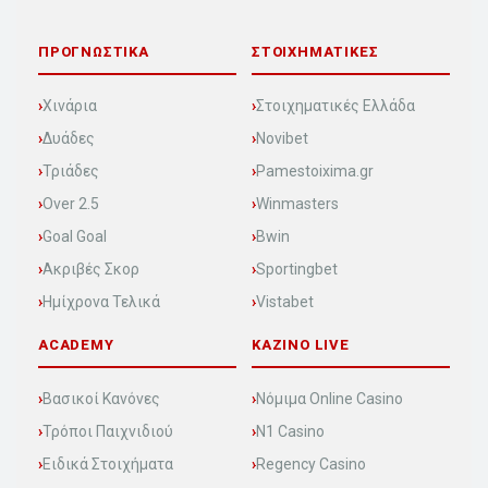
ΠΡΟΓΝΩΣΤΙΚΆ
ΣΤΟΙΧΗΜΑΤΙΚΈΣ
Χινάρια
Στοιχηματικές Ελλάδα
Δυάδες
Novibet
Τριάδες
Pamestoixima.gr
Over 2.5
Winmasters
Goal Goal
Bwin
Ακριβές Σκορ
Sportingbet
Ημίχρονα Τελικά
Vistabet
ACADEMY
KAZINO LIVE
Βασικοί Κανόνες
Νόμιμα Online Casino
Τρόποι Παιχνιδιού
N1 Casino
Ειδικά Στοιχήματα
Regency Casino