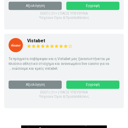
Αξιολόγηση
Εγγραφή
ΕΕΕΠ | 21+ | ΠΑΙΞΕ ΥΠΕΥΘΥΝΑ
*Ισχύουν Όροι & Προϋποθέσεις
Vistabet
Τα πράγματα σοβάρεψαν και η Vistabet μας ξανασυστήνεται με
πλούσιο αθλητικό στοίχημα και ανανεωμένο live casino για να
....νιώσουμε και εμείς vistabet.
Αξιολόγηση
Εγγραφή
ΕΕΕΠ | 21+ | ΠΑΙΞΕ ΥΠΕΥΘΥΝΑ
*Ισχύουν Όροι & Προϋποθέσεις