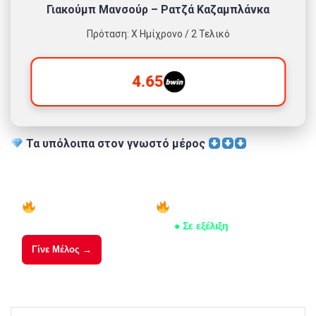
Γιακούμπ Μανσούρ – Ρατζά Καζαμπλάνκα
Πρόταση: X Ημίχρονο / 2 Τελικό
4.65
Τα υπόλοιπα στον γνωστό μέρος
Δελτίο Ανατροπών
● Σε εξέλιξη
Σύστημα
3-4
• Απόδοση
Βόμβα
•
Γίνε Μέλος →