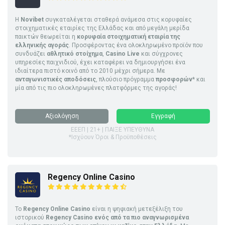
Η
Novibet
συγκαταλέγεται σταθερά ανάμεσα στις κορυφαίες
στοιχηματικές εταιρίες της Ελλάδας και από μεγάλη μερίδα
παικτών θεωρείται η
κορυφαία στοιχηματική εταιρία της
ελληνικής αγοράς
. Προσφέροντας ένα ολοκληρωμένο προϊόν που
συνδυάζει
αθλητικό στοίχημα
,
Casino Live
και σύγχρονες
υπηρεσίες παιχνιδιού, έχει καταφέρει να δημιουργήσει ένα
ιδιαίτερα πιστό κοινό από το 2010 μέχρι σήμερα. Με
ανταγωνιστικές αποδόσεις
, πλούσιο πρόγραμμα
προσφορών
* και
μία από τις πιο ολοκληρωμένες πλατφόρμες της αγοράς!
Αξιολόγηση
Εγγραφή
ΕΕΕΠ | 21+ | ΠΑΙΞΕ ΥΠΕΥΘΥΝΑ
*Ισχύουν Όροι & Προϋποθέσεις
Regency Online Casino
Το
Regency Online Casino
είναι η ψηφιακή μετεξέλιξη του
ιστορικού
Regency Casino ενός από τα πιο αναγνωρισμένα