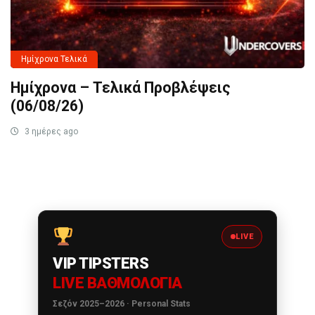
Ημίχρονα Τελικά
Ημίχρονα – Τελικά Προβλέψεις
(06/08/26)
3 ημέρες ago
LIVE
VIP TIPSTERS
LIVE ΒΑΘΜΟΛΟΓΊΑ
Σεζόν 2025–2026 · Personal Stats