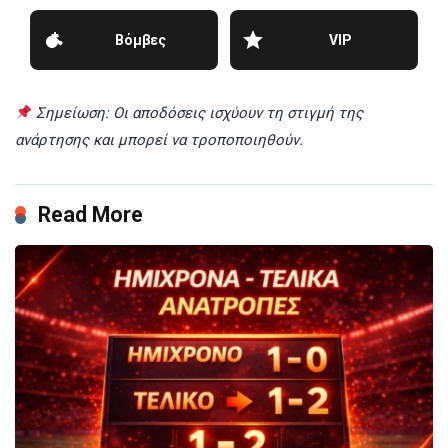
Βόμβες
VIP
Σημείωση: Οι αποδόσεις ισχύουν τη στιγμή της
ανάρτησης και μπορεί να τροποποιηθούν.
Read More