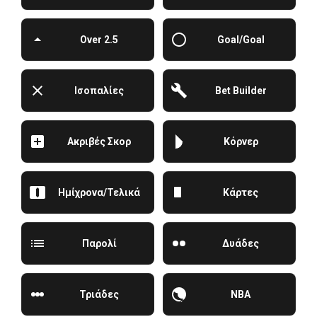
Over 2.5
Goal/Goal
Ισοπαλίες
Bet Builder
Ακριβές Σκορ
Κόρνερ
Ημίχρονα/Τελικά
Κάρτες
Παρολί
Δυάδες
Τριάδες
NBA