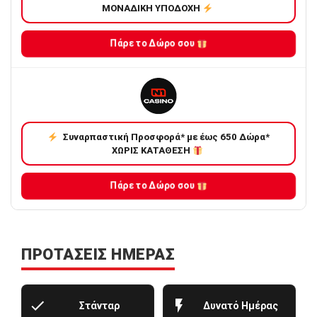
ΜΟΝΑΔΙΚΗ ΥΠΟΔΟΧΗ
Πάρε το Δώρο σου
Συναρπαστική Προσφορά* με έως 650 Δώρα*
ΧΩΡΙΣ ΚΑΤΑΘΕΣΗ
Πάρε το Δώρο σου
ΠΡΟΤΆΣΕΙΣ ΗΜΈΡΑΣ
Στάνταρ
Δυνατό Ημέρας