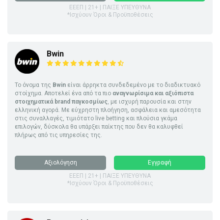
ΕΕΕΠ | 21+ | ΠΑΙΞΕ ΥΠΕΥΘΥΝΑ
*Ισχύουν Όροι & Προϋποθέσεις
Bwin
Το όνομα της
Bwin
είναι άρρηκτα συνδεδεμένο με το διαδικτυακό
στοίχημα. Αποτελεί ένα από τα πιο
αναγνωρίσιμα και αξιόπιστα
στοιχηματικά brand παγκοσμίως
, με ισχυρή παρουσία και στην
ελληνική αγορά. Με εύχρηστη πλοήγηση, ασφάλεια και αμεσότητα
στις συναλλαγές, τιμιότατο live betting και πλούσια γκάμα
επιλογών, δύσκολα θα υπάρξει παίκτης που δεν θα καλυφθεί
πλήρως από τις υπηρεσίες της.
Αξιολόγηση
Εγγραφή
ΕΕΕΠ | 21+ | ΠΑΙΞΕ ΥΠΕΥΘΥΝΑ
*Ισχύουν Όροι & Προϋποθέσεις