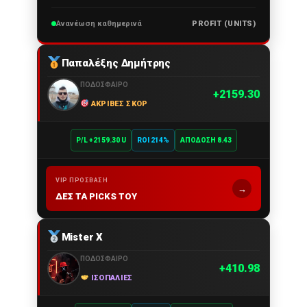
Ανανέωση καθημερινά
PROFIT (UNITS)
Παπαλέξης Δημήτρης
ΠΟΔΌΣΦΑΙΡΟ
2159.30
ΑΚΡΙΒΈΣ ΣΚΟΡ
P/L +2159.30 U
ROI 214%
ΑΠΌΔΟΣΗ 8.43
VIP ΠΡΌΣΒΑΣΗ
→
ΔΕΣ ΤΑ PICKS ΤΟΥ
Mister X
ΠΟΔΌΣΦΑΙΡΟ
410.98
ΙΣΟΠΑΛΊΕΣ