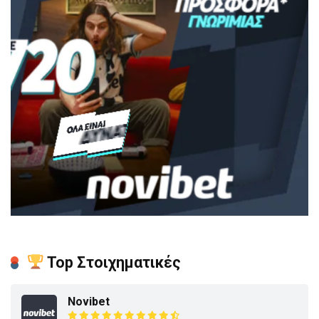
Top Στοιχηματικές
Novibet