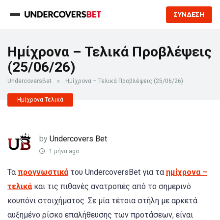
ΣΥΝΔΕΣΗ
Ημίχρονα – Τελικά Προβλέψεις
(25/06/26)
UndercoversBet
»
Ημίχρονα – Τελικά Προβλέψεις (25/06/26)
Ημίχρονα Τελικά
by
Undercovers Bet
1 μήνα ago
Τα
προγνωστικά
του UndercoversBet για τα
ημίχρονα –
τελικά
και τις πιθανές ανατροπές από το σημερινό
κουπόνι στοιχήματος. Σε μία τέτοια στήλη με αρκετά
αυξημένο ρίσκο επαλήθευσης των προτάσεων, είναι