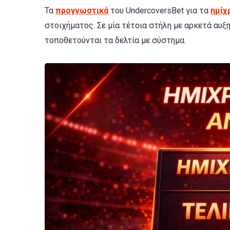
Τα
προγνωστικά
του UndercoversBet για τα
ημίχ
στοιχήματος. Σε μία τέτοια στήλη με αρκετά αυ
τοποθετούνται τα δελτία με σύστημα.