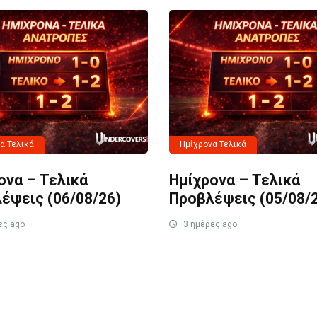
α Τελικά
Ημίχρονα Τελικά
ονα – Τελικά
Ημίχρονα – Τελικά
έψεις (06/08/26)
Προβλέψεις (05/08/
ες ago
3 ημέρες ago