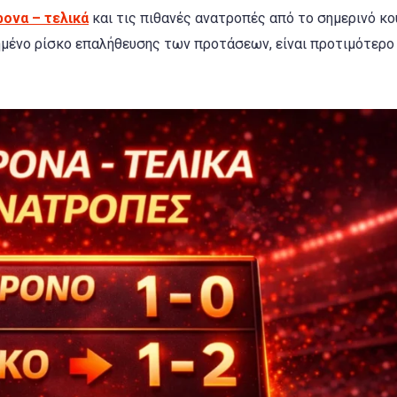
ρονα – τελικά
και τις πιθανές ανατροπές από το σημερινό κο
ξημένο ρίσκο επαλήθευσης των προτάσεων, είναι προτιμότερο