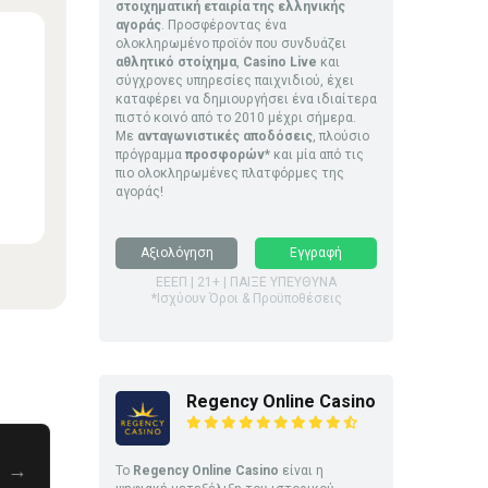
στοιχηματική εταιρία της ελληνικής
αγοράς
. Προσφέροντας ένα
ολοκληρωμένο προϊόν που συνδυάζει
αθλητικό στοίχημα
,
Casino Live
και
σύγχρονες υπηρεσίες παιχνιδιού, έχει
καταφέρει να δημιουργήσει ένα ιδιαίτερα
πιστό κοινό από το 2010 μέχρι σήμερα.
Με
ανταγωνιστικές αποδόσεις
, πλούσιο
πρόγραμμα
προσφορών
* και μία από τις
πιο ολοκληρωμένες πλατφόρμες της
αγοράς!
Αξιολόγηση
Εγγραφή
ΕΕΕΠ | 21+ | ΠΑΙΞΕ ΥΠΕΥΘΥΝΑ
*Ισχύουν Όροι & Προϋποθέσεις
Regency Online Casino
→
Το
Regency Online Casino
είναι η