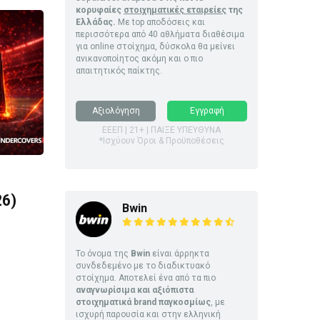
κορυφαίες
στοιχηματικές εταιρείες
της
Ελλάδας.
Με top αποδόσεις και
περισσότερα από 40 αθλήματα διαθέσιμα
για online στοίχημα, δύσκολα θα μείνει
ανικανοποίητος ακόμη και ο πιο
απαιτητικός παίκτης.
Αξιολόγηση
Εγγραφή
ΕΕΕΠ | 21+ | ΠΑΙΞΕ ΥΠΕΥΘΥΝΑ
*Ισχύουν Όροι & Προϋποθέσεις
26)
Bwin
Το όνομα της
Bwin
είναι άρρηκτα
συνδεδεμένο με το διαδικτυακό
στοίχημα. Αποτελεί ένα από τα πιο
αναγνωρίσιμα και αξιόπιστα
στοιχηματικά brand παγκοσμίως
, με
ισχυρή παρουσία και στην ελληνική