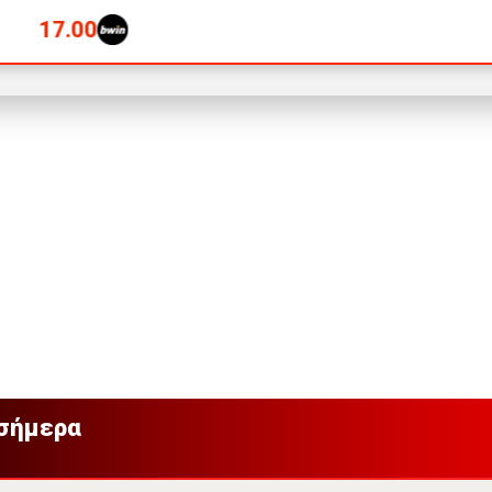
17.00
 σήμερα