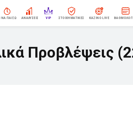
Ι ΝΑ ΠΑΙΞΩ
ΑΝΑΛΥΣΕΙΣ
VIP
ΣΤΟΙΧΗΜΑΤΙΚΕΣ
KAZINO LIVE
ΒΑΘΜΟΛΟΓ
ικά Προβλέψεις (2