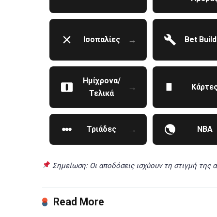
→
Ισοπαλίες
Bet Buil
Ημίχρονα/
→
Κάρτε
Τελικά
→
Τριάδες
NBA
Σημείωση: Οι αποδόσεις ισχύουν τη στιγμή της 
Read More