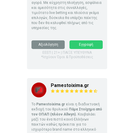
αγορά. Με εύχρηστη πλοήγηση, ασφάλεια
και αμεσότητα στις συναλλαγές,
τιμιότατο live betting και πλούσια γκάμα
επιλογών, δύσκολα θα υπάρξει παίκτης
που δεν θα καλυφθεί πλήρως από τις
υπηρεσίες της.
Αξιολόγηση
Εγγραφή
ΕΕΕΠ | 21+ | ΠΑΙΞΕ ΥΠΕΥΘΥΝΑ
*Ισχύουν Όροι & Προϋποθέσεις
Pamestoixima.gr
Το
Pamestoixima.gr
είναι η διαδικτυακή
εκδοχή του θρυλικού
Πάμε Στοίχημα από
τον ΟΠΑΠ (πλέον Allwyn).
Κουβαλάει
μαζί του ένα πιστό κοινό Ελλήνων
παικτών καθώς πρόκειται για το
ισχυρότερο brand name στο ελληνικό