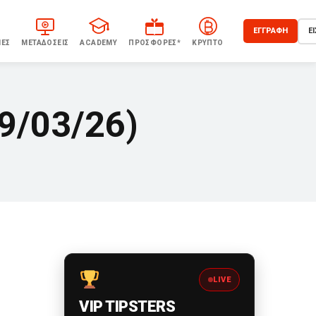
ΕΓΓΡΑΦΗ
Ε
ΙΕΣ
ΜΕΤΑΔΟΣΕΙΣ
ACADEMY
ΠΡΟΣΦΟΡΕΣ*
ΚΡΥΠΤΟ
9/03/26)
LIVE
VIP TIPSTERS