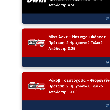
Απόδοση:
4.50
Μίντιλαντ – Νότιγχαμ Φόρεστ
Πρόταση: 2 Ημίχρονο/2 Τελικό
Απόδοση:
3.25
Ράκοβ Τσεστόχοβα – Φιορεντίν
Πρόταση: 2 Ημίχρονο/X Τελικό
Απόδοση:
13.00