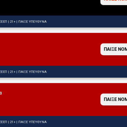
ΕΕΕΠ | 21+ | ΠΑΙΞΕ ΥΠΕΥΘΥΝΑ
ΠΑΙΞΕ ΝΟ
ΕΕΕΠ | 21+ | ΠΑΙΞΕ ΥΠΕΥΘΥΝΑ
α
ΠΑΙΞΕ ΝΟ
ΕΕΕΠ | 21+ | ΠΑΙΞΕ ΥΠΕΥΘΥΝΑ