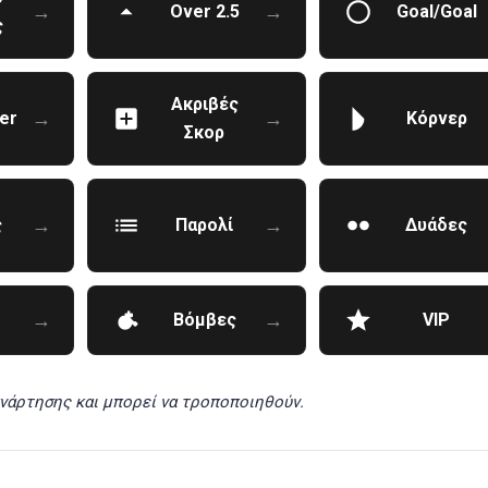
→
→
Over 2.5
Goal/Goal
ς
Ακριβές
→
→
der
Κόρνερ
Σκορ
→
→
ς
Παρολί
Δυάδες
→
→
Βόμβες
VIP
ανάρτησης και μπορεί να τροποποιηθούν.