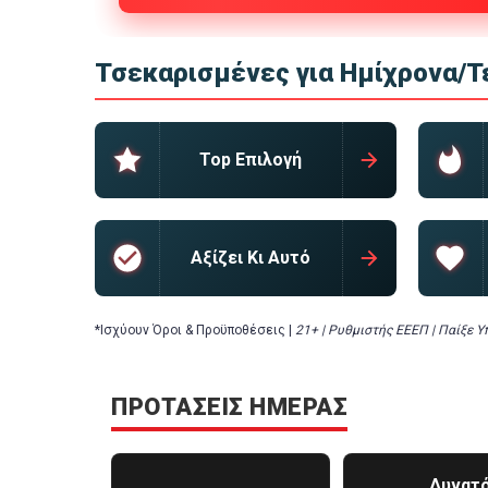
Τσεκαρισμένες για Ημίχρονα/Τ
Top Επιλογή
Αξίζει Κι Αυτό
*Ισχύουν Όροι & Προϋποθέσεις |
21+ | Ρυθμιστής ΕΕΕΠ | Παίξε 
ΠΡΟΤΆΣΕΙΣ ΗΜΈΡΑΣ
Δυνατ