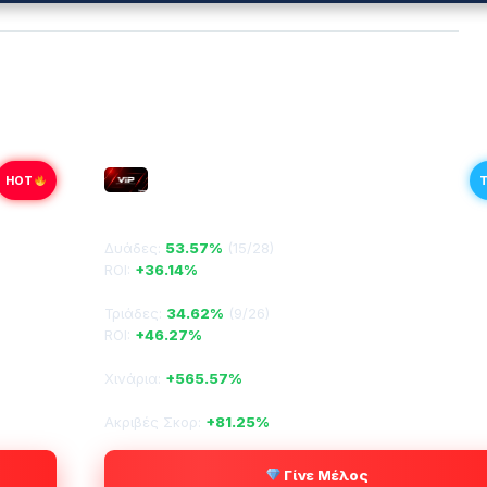
δρομητικά Πακέτα
VIP ALL-IN-ONE
HOT
Φεβρουάριος Αποτελέσματα
Δυάδες:
53.57%
(15/28)
ROI:
+36.14%
Τριάδες:
34.62%
(9/26)
ROI:
+46.27%
Χινάρια:
+565.57%
Ακριβές Σκορ:
+81.25%
Γίνε Μέλος