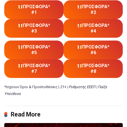
ΠΡΟΣΦΟΡΑ*
ΠΡΟΣΦΟΡΑ*
#1
#2
ΠΡΟΣΦΟΡΑ*
ΠΡΟΣΦΟΡΑ*
#3
#4
ΠΡΟΣΦΟΡΑ*
ΠΡΟΣΦΟΡΑ*
#5
#6
ΠΡΟΣΦΟΡΑ*
ΠΡΟΣΦΟΡΑ*
#7
#8
*Ισχύουν Όροι & Προϋποθέσεις |
21+ | Ρυθμιστής ΕΕΕΠ | Παίξε
Υπεύθυνα
Read More