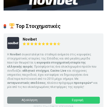
Top Στοιχηματικές
Novibet
Η
Novibet
συγκαταλέγεται σταθερά ανάμεσα στις κορυφαίες
στοιχηματικές εταιρίες της Ελλάδας και από μεγάλη μερίδα
παικτών θεωρείται η
κορυφαία στοιχηματική εταιρία της
ελληνικής αγοράς
. Προσφέροντας ένα ολοκληρωμένο προϊόν που
συνδυάζει
αθλητικό στοίχημα
,
Casino Live
και σύγχρονες
υπηρεσίες παιχνιδιού, έχει καταφέρει να δημιουργήσει ένα
ιδιαίτερα πιστό κοινό από το 2010 μέχρι σήμερα. Με
ανταγωνιστικές αποδόσεις
, πλούσιο πρόγραμμα
προσφορών
* και
μία από τις πιο ολοκληρωμένες πλατφόρμες της αγοράς!
Αξιολόγηση
Εγγραφή
ΕΕΕΠ | 21+ | ΠΑΙΞΕ ΥΠΕΥΘΥΝΑ