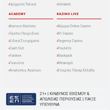
Ημίχρονα Τελικά
Vistabet
ACADEMY
KAZINO LIVE
Βασικοί Κανόνες
Νόμιμα Online Casino
Τρόποι Παιχνιδιού
N1 Casino
Ειδικά Στοιχήματα
Regency Casino
Cash Out
Ρουλέτα
Yankee
Blackjack
Γκανιότα
Μπακαρά
Αναλύσεις Αγώνων
Εταιρίες Πόκερ Ελλάδα
21+ | ΚΙΝΔΥΝΟΣ ΕΘΙΣΜΟΥ &
ΑΠΩΛΕΙΑΣ ΠΕΡΙΟΥΣΙΑΣ | ΠΑΙΞΕ
ΥΠΕΥΘΥΝΑ