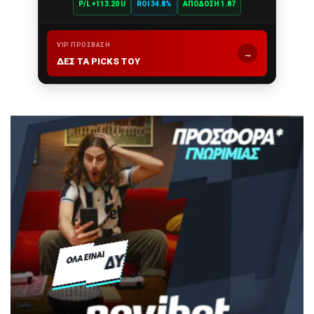
P/L +113.20 U
ROI 34.8%
ΑΠΌΔΟΣΗ 1.87
VIP ΠΡΌΣΒΑΣΗ
→
ΔΕΣ ΤΑ PICKS ΤΟΥ