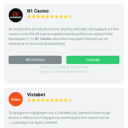
N1 Casino
Αν αναζητάτε μία αξιόπιστη και γεμάτη επιλογές πλατφόρμα για live
casino στην Ελλάδα με συναρπαστικά παιχνίδια και εξαιρετικές
προσφορές*, το
N1 Casino
αποτελεί κορυφαία επιλογή και να
απολαύσετε ποιοτική διασκέδαση!
Αξιολόγηση
Εγγραφή
ΕΕΕΠ | 21+ | ΠΑΙΞΕ ΥΠΕΥΘΥΝΑ
*Ισχύουν Όροι & Προϋποθέσεις
Vistabet
Τα πράγματα σοβάρεψαν και η Vistabet μας ξανασυστήνεται με
πλούσιο αθλητικό στοίχημα και ανανεωμένο live casino για να
....νιώσουμε και εμείς vistabet.