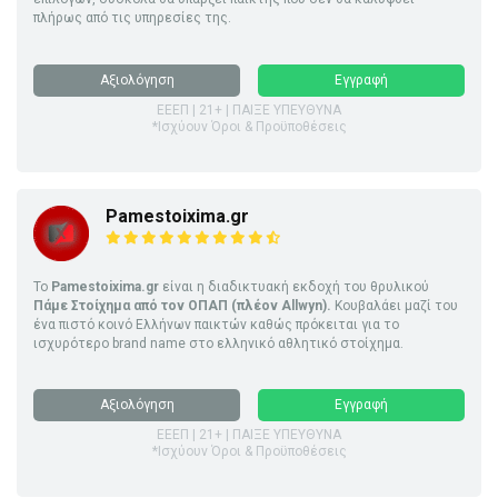
πλήρως από τις υπηρεσίες της.
Αξιολόγηση
Εγγραφή
ΕΕΕΠ | 21+ | ΠΑΙΞΕ ΥΠΕΥΘΥΝΑ
*Ισχύουν Όροι & Προϋποθέσεις
Pamestoixima.gr
Το
Pamestoixima.gr
είναι η διαδικτυακή εκδοχή του θρυλικού
Πάμε Στοίχημα από τον ΟΠΑΠ (πλέον Allwyn).
Κουβαλάει μαζί του
ένα πιστό κοινό Ελλήνων παικτών καθώς πρόκειται για το
ισχυρότερο brand name στο ελληνικό αθλητικό στοίχημα.
Αξιολόγηση
Εγγραφή
ΕΕΕΠ | 21+ | ΠΑΙΞΕ ΥΠΕΥΘΥΝΑ
*Ισχύουν Όροι & Προϋποθέσεις