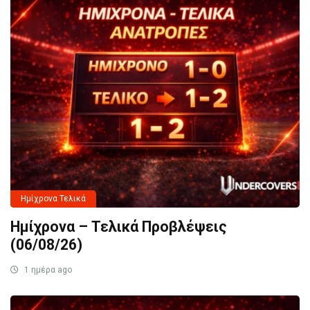
Ημίχρονα Τελικά
Ημίχρονα – Τελικά Προβλέψεις
(06/08/26)
1 ημέρα ago