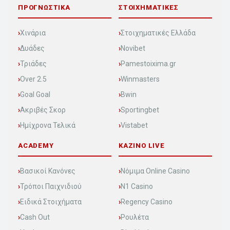
ΠΡΟΓΝΩΣΤΙΚΆ
ΣΤΟΙΧΗΜΑΤΙΚΈΣ
Χινάρια
Στοιχηματικές Ελλάδα
Δυάδες
Novibet
Τριάδες
Pamestoixima.gr
Over 2.5
Winmasters
Goal Goal
Bwin
Ακριβές Σκορ
Sportingbet
Ημίχρονα Τελικά
Vistabet
ACADEMY
KAZINO LIVE
Βασικοί Κανόνες
Νόμιμα Online Casino
Τρόποι Παιχνιδιού
N1 Casino
Ειδικά Στοιχήματα
Regency Casino
Cash Out
Ρουλέτα