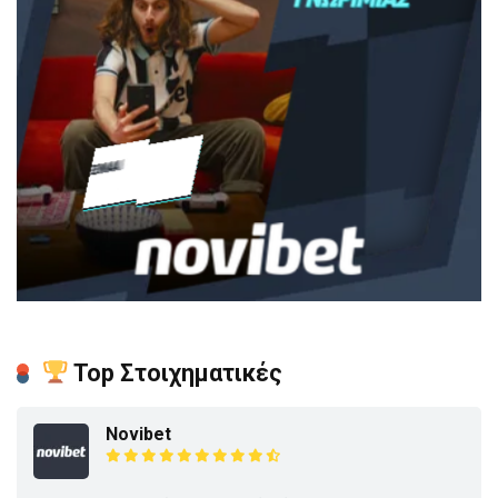
Top Στοιχηματικές
Novibet