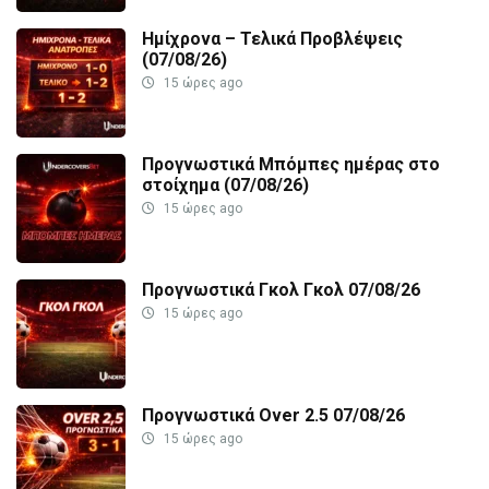
Ημίχρονα – Τελικά Προβλέψεις
(07/08/26)
15 ώρες ago
Προγνωστικά Μπόμπες ημέρας στο
στοίχημα (07/08/26)
15 ώρες ago
Προγνωστικά Γκολ Γκολ 07/08/26
15 ώρες ago
Προγνωστικά Over 2.5 07/08/26
15 ώρες ago