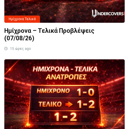
Ημίχρονα Τελικά
Ημίχρονα – Τελικά Προβλέψεις
(07/08/26)
15 ώρες ago