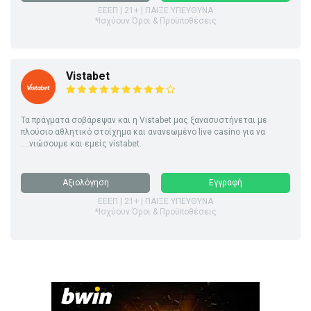
ΕΕΕΠ | 21+ | ΠΑΙΞΕ ΥΠΕΥΘΥΝΑ
*Ισχύουν Όροι & Προϋποθέσεις
Vistabet
Τα πράγματα σοβάρεψαν και η Vistabet μας ξανασυστήνεται με
πλούσιο αθλητικό στοίχημα και ανανεωμένο live casino για να
....νιώσουμε και εμείς vistabet.
Αξιολόγηση
Εγγραφή
ΕΕΕΠ | 21+ | ΠΑΙΞΕ ΥΠΕΥΘΥΝΑ
*Ισχύουν Όροι & Προϋποθέσεις