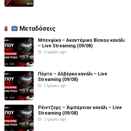
Μεταδόσεις
Μπενφίκα – Ακαντέμικο Βίσεου κανάλι
– Live Streaming (09/08)
2 ημέρες ago
Πόρτο – Αλβέρκα κανάλι – Live
Streaming (09/08)
2 ημέρες ago
Ρέιντζερς – Χιμπέρνιαν κανάλι – Live
Streaming (09/08)
2 ημέρες ago