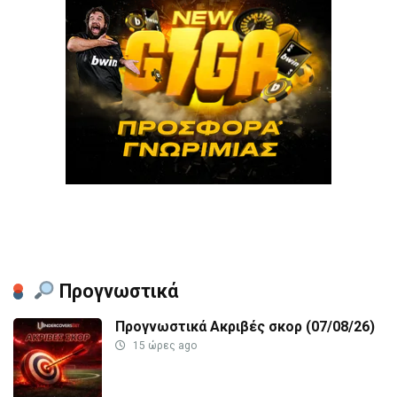
Προγνωστικά
Προγνωστικά Ακριβές σκορ (07/08/26)
15 ώρες ago