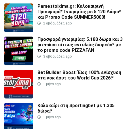
Pamestoixima.gr: Καλοκαιρινή
Προσφορά* Γνωριμίας με 5.120 Δώρα*
και Promo Code SUMMER5000!
2 εβδομάδες ago
Προσφορά γνωριμίας: 5.180 δώρα και 3
premium πίτσες εντελώς δωρεάν* με
το promo code PIZZAFAN
3 εβδομάδες ago
Bet Builder Boost: Έως 100% ενίσχυση
στα νοκ άουτ του World Cup 2026!*
1 μήνα ago
Καλοκαίρι στη Sportingbet με 1.305
δώρα!*
1 μήνα ago