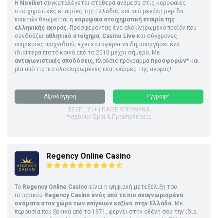
Η
Novibet
συγκαταλέγεται σταθερά ανάμεσα στις κορυφαίες
στοιχηματικές εταιρίες της Ελλάδας και από μεγάλη μερίδα
παικτών θεωρείται η
κορυφαία στοιχηματική εταιρία της
ελληνικής αγοράς
. Προσφέροντας ένα ολοκληρωμένο προϊόν που
συνδυάζει
αθλητικό στοίχημα
,
Casino Live
και σύγχρονες
υπηρεσίες παιχνιδιού, έχει καταφέρει να δημιουργήσει ένα
ιδιαίτερα πιστό κοινό από το 2010 μέχρι σήμερα. Με
ανταγωνιστικές αποδόσεις
, πλούσιο πρόγραμμα
προσφορών
* και
μία από τις πιο ολοκληρωμένες πλατφόρμες της αγοράς!
Αξιολόγηση
Εγγραφή
ΕΕΕΠ | 21+ | ΠΑΙΞΕ ΥΠΕΥΘΥΝΑ
*Ισχύουν Όροι & Προϋποθέσεις
Regency Online Casino
Το
Regency Online Casino
είναι η ψηφιακή μετεξέλιξη του
ιστορικού
Regency Casino ενός από τα πιο αναγνωρισμένα
ονόματα στον χώρο των επίγειων καζίνο στην Ελλάδα.
Με
παρουσία που ξεκινά από το 1971, φέρνει στην οθόνη σου την ίδια