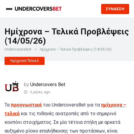
ΣΥΝΔΕΣΗ
Ημίχρονα – Τελικά Προβλέψεις
(14/05/26)
UndercoversBet
»
Ημίχρονα – Τελικά Προβλέψεις (14/05/26)
Ημίχρονα Τελικά
by
Undercovers Bet
3 μήνες ago
Τα
προγνωστικά
του UndercoversBet για τα
ημίχρονα –
τελικά
και τις πιθανές ανατροπές από το σημερινό
κουπόνι στοιχήματος. Σε μία τέτοια στήλη με αρκετά
αυξημένο ρίσκο επαλήθευσης των προτάσεων, είναι