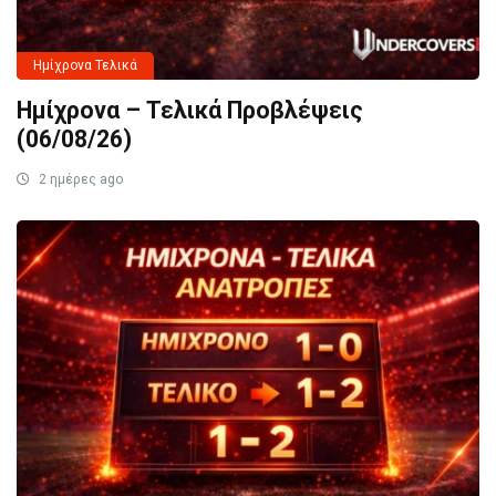
Ημίχρονα Τελικά
Ημίχρονα – Τελικά Προβλέψεις
(06/08/26)
2 ημέρες ago