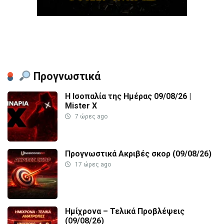
Προγνωστικά
Η Ισοπαλία της Ημέρας 09/08/26 |
Mister X
7 ώρες ago
Προγνωστικά Ακριβές σκορ (09/08/26)
17 ώρες ago
Ημίχρονα – Τελικά Προβλέψεις
(09/08/26)