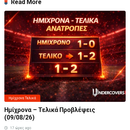
Read More
Ημίχρονα Τελικά
Ημίχρονα – Τελικά Προβλέψεις
(09/08/26)
17 ώρες ago