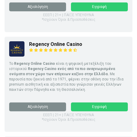
Αξιολόγηση
Εγγραφή
ΕΕΕΠ | 21+ | ΠΑΙΞΕ ΥΠΕΥΘΥΝΑ
*Ισχύουν Όροι & Προϋποθέσεις
Regency Online Casino
Το
Regency Online Casino
είναι η ψηφιακή μετεξέλιξη του
ιστορικού
Regency Casino ενός από τα πιο αναγνωρισμένα
ονόματα στον χώρο των επίγειων καζίνο στην Ελλάδα.
Με
παρουσία που ξεκινά από το 1971, φέρνει στην οθόνη σου την ίδια
premium αισθητική και αξιοπιστία που γνώρισαν γενιές Ελλήνων
παικτών στην Πάρνηθα και τη Θεσσαλονίκη.
Αξιολόγηση
Εγγραφή
ΕΕΕΠ | 21+ | ΠΑΙΞΕ ΥΠΕΥΘΥΝΑ
*Ισχύουν Όροι & Προϋποθέσεις