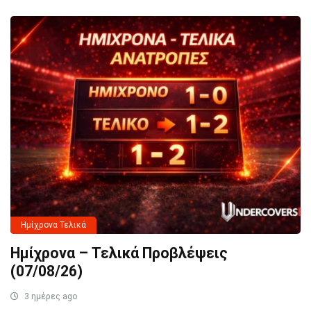
Ημίχρονα Τελικά
Ημίχρονα – Τελικά Προβλέψεις
(07/08/26)
3 ημέρες ago