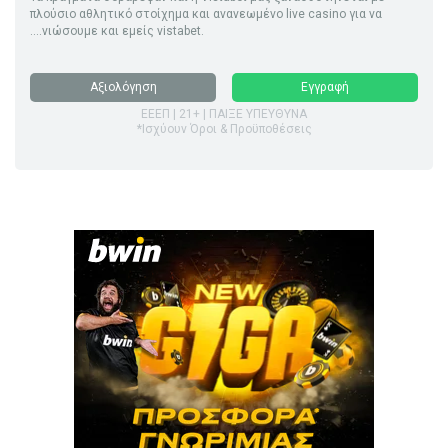
πλούσιο αθλητικό στοίχημα και ανανεωμένο live casino για να
....νιώσουμε και εμείς vistabet.
Αξιολόγηση
Εγγραφή
ΕΕΕΠ | 21+ | ΠΑΙΞΕ ΥΠΕΥΘΥΝΑ
*Ισχύουν Όροι & Προϋποθέσεις