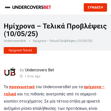
ΣΥΝΔΕΣΗ
Ημίχρονα – Τελικά Προβλέψεις
(10/05/25)
UndercoversBet
»
Ημίχρονα – Τελικά Προβλέψεις (10/05/25)
Ημίχρονα Τελικά
by
Undercovers Bet
1 έτος ago
Τα
προγνωστικά
του UndercoversBet για τα
ημίχρονα –
τελικά
και τις πιθανές ανατροπές από το σημερινό
κουπόνι στοιχήματος. Σε μία τέτοια στήλη με αρκετά
αυξημένο ρίσκο επαλήθευσης των προτάσεων, είναι