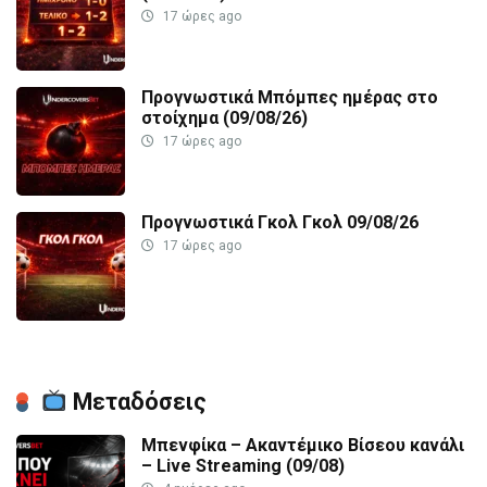
17 ώρες ago
Προγνωστικά Μπόμπες ημέρας στο
στοίχημα (09/08/26)
17 ώρες ago
Προγνωστικά Γκολ Γκολ 09/08/26
17 ώρες ago
Μεταδόσεις
Μπενφίκα – Ακαντέμικο Βίσεου κανάλι
– Live Streaming (09/08)