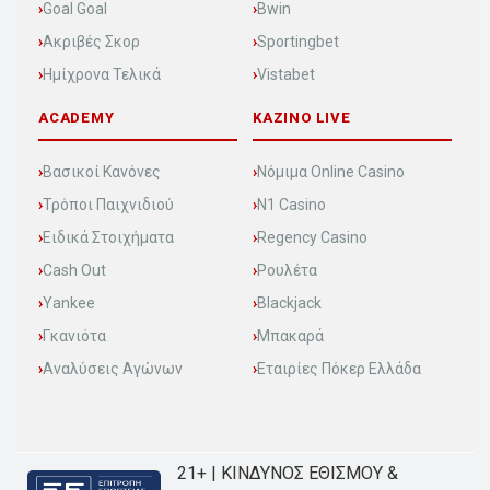
Goal Goal
Bwin
Ακριβές Σκορ
Sportingbet
Ημίχρονα Τελικά
Vistabet
ACADEMY
KAZINO LIVE
Βασικοί Κανόνες
Νόμιμα Online Casino
Τρόποι Παιχνιδιού
N1 Casino
Ειδικά Στοιχήματα
Regency Casino
Cash Out
Ρουλέτα
Yankee
Blackjack
Γκανιότα
Μπακαρά
Αναλύσεις Αγώνων
Εταιρίες Πόκερ Ελλάδα
21+ | ΚΙΝΔΥΝΟΣ ΕΘΙΣΜΟΥ &