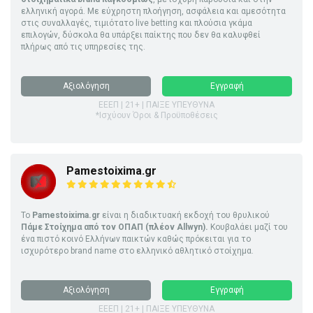
ελληνική αγορά. Με εύχρηστη πλοήγηση, ασφάλεια και αμεσότητα
στις συναλλαγές, τιμιότατο live betting και πλούσια γκάμα
επιλογών, δύσκολα θα υπάρξει παίκτης που δεν θα καλυφθεί
πλήρως από τις υπηρεσίες της.
Αξιολόγηση
Εγγραφή
ΕΕΕΠ | 21+ | ΠΑΙΞΕ ΥΠΕΥΘΥΝΑ
*Ισχύουν Όροι & Προϋποθέσεις
Pamestoixima.gr
Το
Pamestoixima.gr
είναι η διαδικτυακή εκδοχή του θρυλικού
Πάμε Στοίχημα από τον ΟΠΑΠ (πλέον Allwyn).
Κουβαλάει μαζί του
ένα πιστό κοινό Ελλήνων παικτών καθώς πρόκειται για το
ισχυρότερο brand name στο ελληνικό αθλητικό στοίχημα.
Αξιολόγηση
Εγγραφή
ΕΕΕΠ | 21+ | ΠΑΙΞΕ ΥΠΕΥΘΥΝΑ