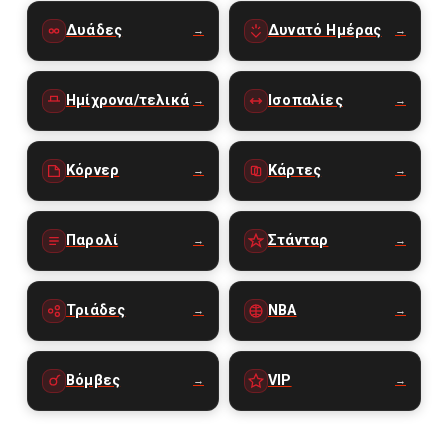
Δυάδες
Δυνατό Ημέρας
→
→
Ημίχρονα/τελικά
Ισοπαλίες
→
→
Κόρνερ
Κάρτες
→
→
Παρολί
Στάνταρ
→
→
Τριάδες
NBA
→
→
Βόμβες
VIP
→
→