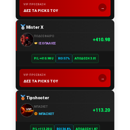
VIP ΠΡΌΣΒΑΣΗ
→
ΔΕΣ ΤΑ PICKS ΤΟΥ
Mister X
ΠΟΔΌΣΦΑΙΡΟ
410.98
ΙΣΟΠΑΛΊΕΣ
P/L +410.98 U
ROI 57%
ΑΠΌΔΟΣΗ 3.01
VIP ΠΡΌΣΒΑΣΗ
→
ΔΕΣ ΤΑ PICKS ΤΟΥ
Tipshooter
ΜΠΆΣΚΕΤ
113.20
ΜΠΆΣΚΕΤ
P/L +113.20 U
ROI 34.8%
ΑΠΌΔΟΣΗ 1.87