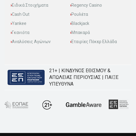
Ειδικά Στοιχήματα
Regency Casino
Cash Out
Ρουλέτα
Yankee
Blackjack
Γκανιότα
Μπακαρά
Αναλύσεις Αγώνων
Εταιρίες Πόκερ Ελλάδα
21+ | ΚΙΝΔΥΝΟΣ ΕΘΙΣΜΟΥ &
ΑΠΩΛΕΙΑΣ ΠΕΡΙΟΥΣΙΑΣ | ΠΑΙΞΕ
ΥΠΕΥΘΥΝΑ