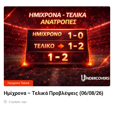
Ημίχρονα Τελικά
Ημίχρονα – Τελικά Προβλέψεις (06/08/26)
3 ημέρες ago