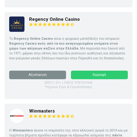
Regency Online Casino
Το
Regency Online Casino
είναι η ψηφιακή μετεξέλιξη του ιστορικού
Regency Casino ενός από τα πιο αναγνωρισμένα ονόματα στον
χώρο των επίγειων καζίνο στην Ελλάδα.
Με παρουσία που ξεκινά από
το 1971, φέρνει στην οθόνη σου την ίδια premium αισθητική και αξιοπιστία
που γνώρισαν γενιές Ελλήνων παικτών στην Πάρνηθα και τη Θεσσαλονίκη.
Αξιολόγηση
Εγγραφή
ΕΕΕΠ | 21+ | ΠΑΙΞΕ ΥΠΕΥΘΥΝΑ
*Ισχύουν Όροι & Προϋποθέσεις
Winmasters
Η
Winmasters
έκανε το ντεμπούτο της στην ελληνική αγορά το 2014 και με
ταχύτατα βήματα προόδου κατάφερε να εδραιωθεί ανάμεσα στις
πέντε