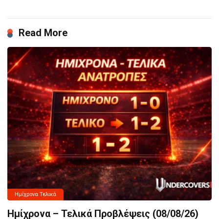
Read More
Ημίχρονα Τελικά
Ημίχρονα – Τελικά Προβλέψεις (08/08/26)