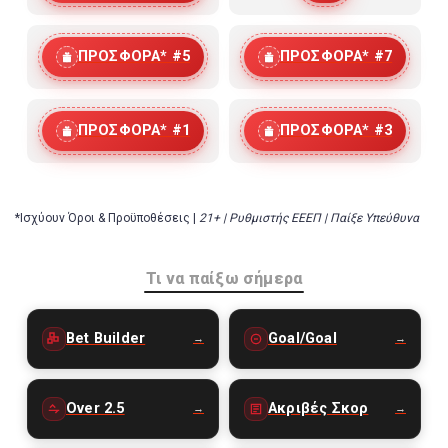
ΠΡΟΣΦΟΡΑ* #7
ΠΡΟΣΦΟΡΑ* #1
ΠΡΟΣΦΟΡΑ* #8
*Ισχύουν Όροι & Προϋποθέσεις |
21+ | Ρυθμιστής ΕΕΕΠ | Παίξε Υπεύθυνα
Τι να παίξω σήμερα
Bet Builder
Goal/Goal
→
→
Over 2.5
Ακριβές Σκορ
→
→