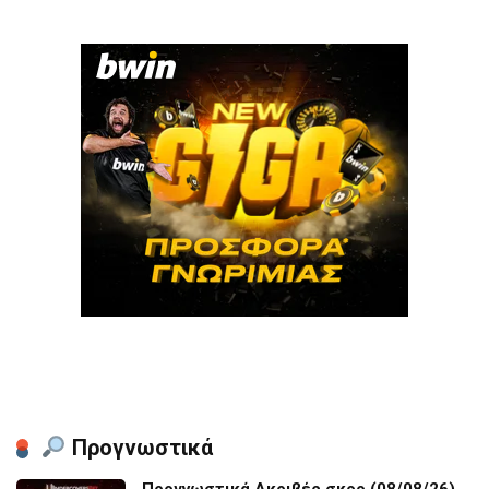
Προγνωστικά
Προγνωστικά Ακριβές σκορ (08/08/26)