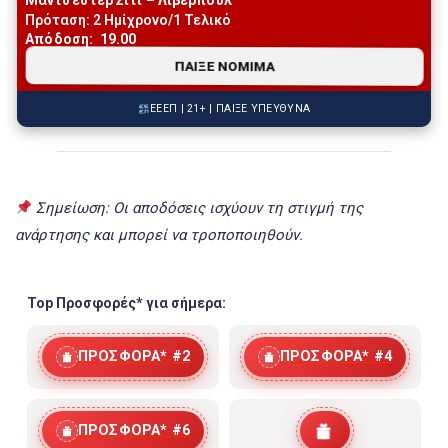
Μάντσεστερ Σίτι – Λίβερπουλ
Πρόταση: 2 Ημίχρονο/1 Τελικό
Απόδοση:
19.00
ΠΑΙΞΕ ΝΟΜΙΜΑ
ΕΕΕΠ | 21+ | ΠΑΙΞΕ ΥΠΕΥΘΥΝΑ
Σημείωση: Οι αποδόσεις ισχύουν τη στιγμή της
ανάρτησης και μπορεί να τροποποιηθούν.
Top Προσφορές* για σήμερα:
ΠΡΟΣΦΟΡΑ* #4
ΠΡΟΣΦΟΡΑ* #3
ΠΡΟΣΦΟΡΑ* #5