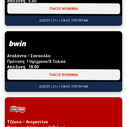
Απόδοση:
5.50
ΠΑΙΞΕ ΝΟΜΙΜΑ
ΕΕΕΠ | 21+ | ΠΑΙΞΕ ΥΠΕΥΘΥΝΑ
Αταλάντα – Σασουόλο
Πρόταση: 1 Ημίχρονο/Χ Τελικό
Απόδοση:
18.00
ΠΑΙΞΕ ΝΟΜΙΜΑ
ΕΕΕΠ | 21+ | ΠΑΙΞΕ ΥΠΕΥΘΥΝΑ
Τζένοα – Φιορεντίνα