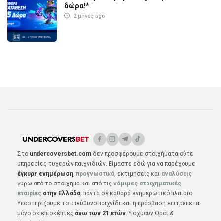
δώρα!*
2 μήνες ago
Στο
undercoversbet.com
δεν προσφέρουμε στοιχήματα ούτε
υπηρεσίες τυχερών παιχνιδιών. Είμαστε εδώ για να παρέχουμε
έγκυρη ενημέρωση
,
προγνωστικά
, εκτιμήσεις και
αναλύσεις
γύρω από το στοίχημα και από τις
νόμιμες στοιχηματικές
εταιρίες
στην Ελλάδα
, πάντα σε καθαρά ενημερωτικό πλαίσιο.
Υποστηρίζουμε το υπεύθυνο παιχνίδι και η πρόσβαση επιτρέπεται
μόνο σε επισκέπτες
άνω των 21 ετών
. *Ισχύουν Όροι &