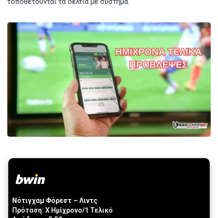
τοποθετούνται τα δελτία με σύστημα.
Νότιγχαμ Φόρεστ – Λιντς
Πρόταση: Χ Ημίχρονο/1 Τελικό