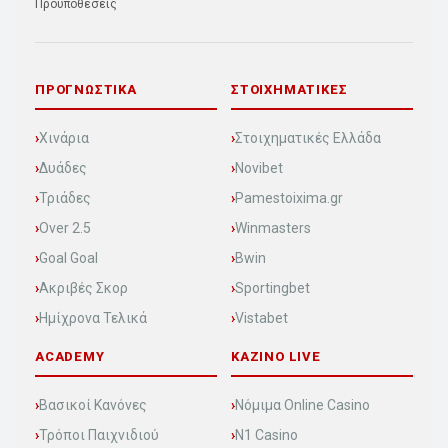
Προϋποθέσεις
ΠΡΟΓΝΩΣΤΙΚΆ
ΣΤΟΙΧΗΜΑΤΙΚΈΣ
Χινάρια
Στοιχηματικές Ελλάδα
Δυάδες
Novibet
Τριάδες
Pamestoixima.gr
Over 2.5
Winmasters
Goal Goal
Bwin
Ακριβές Σκορ
Sportingbet
Ημίχρονα Τελικά
Vistabet
ACADEMY
KAZINO LIVE
Βασικοί Κανόνες
Νόμιμα Online Casino
Τρόποι Παιχνιδιού
N1 Casino