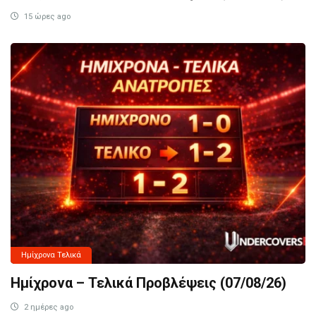
15 ώρες ago
Ημίχρονα Τελικά
Ημίχρονα – Τελικά Προβλέψεις (07/08/26)
2 ημέρες ago