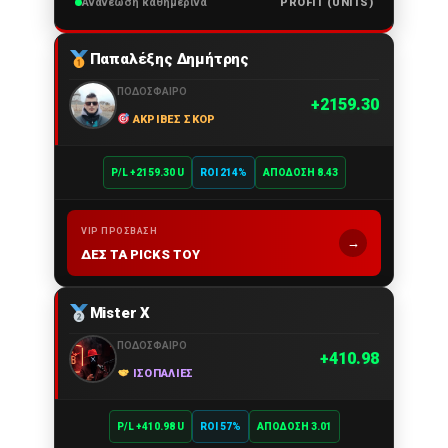
Ανανέωση καθημερινά
PROFIT (UNITS)
Παπαλέξης Δημήτρης
ΠΟΔΌΣΦΑΙΡΟ
2159.30
ΑΚΡΙΒΈΣ ΣΚΟΡ
P/L +2159.30 U
ROI 214%
ΑΠΌΔΟΣΗ 8.43
VIP ΠΡΌΣΒΑΣΗ
→
ΔΕΣ ΤΑ PICKS ΤΟΥ
Mister X
ΠΟΔΌΣΦΑΙΡΟ
410.98
ΙΣΟΠΑΛΊΕΣ
P/L +410.98 U
ROI 57%
ΑΠΌΔΟΣΗ 3.01