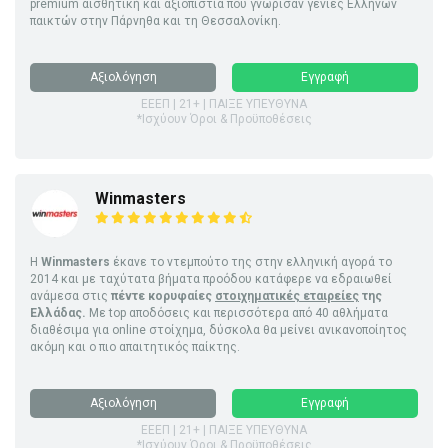
premium αισθητική και αξιοπιστία που γνώρισαν γενιές Ελλήνων
παικτών στην Πάρνηθα και τη Θεσσαλονίκη.
Αξιολόγηση
Εγγραφή
ΕΕΕΠ | 21+ | ΠΑΙΞΕ ΥΠΕΥΘΥΝΑ
*Ισχύουν Όροι & Προϋποθέσεις
Winmasters
Η
Winmasters
έκανε το ντεμπούτο της στην ελληνική αγορά το
2014 και με ταχύτατα βήματα προόδου κατάφερε να εδραιωθεί
ανάμεσα στις
πέντε κορυφαίες
στοιχηματικές εταιρείες
της
Ελλάδας.
Με top αποδόσεις και περισσότερα από 40 αθλήματα
διαθέσιμα για online στοίχημα, δύσκολα θα μείνει ανικανοποίητος
ακόμη και ο πιο απαιτητικός παίκτης.
Αξιολόγηση
Εγγραφή
ΕΕΕΠ | 21+ | ΠΑΙΞΕ ΥΠΕΥΘΥΝΑ
*Ισχύουν Όροι & Προϋποθέσεις