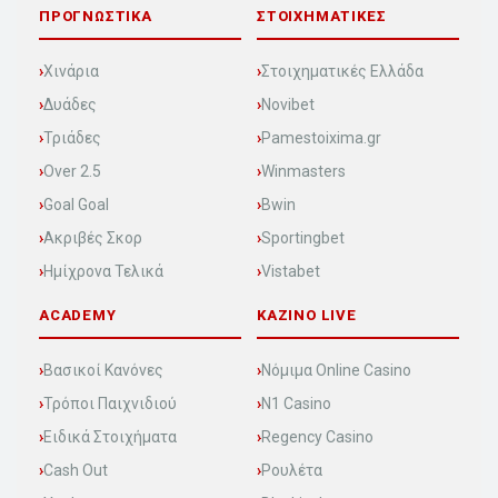
ΠΡΟΓΝΩΣΤΙΚΆ
ΣΤΟΙΧΗΜΑΤΙΚΈΣ
Χινάρια
Στοιχηματικές Ελλάδα
Δυάδες
Novibet
Τριάδες
Pamestoixima.gr
Over 2.5
Winmasters
Goal Goal
Bwin
Ακριβές Σκορ
Sportingbet
Ημίχρονα Τελικά
Vistabet
ACADEMY
KAZINO LIVE
Βασικοί Κανόνες
Νόμιμα Online Casino
Τρόποι Παιχνιδιού
N1 Casino
Ειδικά Στοιχήματα
Regency Casino
Cash Out
Ρουλέτα