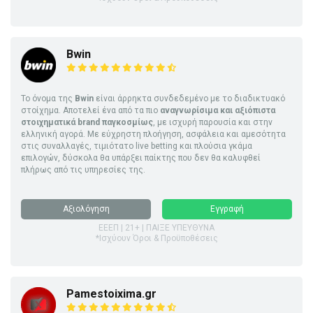
Bwin
Το όνομα της
Bwin
είναι άρρηκτα συνδεδεμένο με το διαδικτυακό
στοίχημα. Αποτελεί ένα από τα πιο
αναγνωρίσιμα και αξιόπιστα
στοιχηματικά brand παγκοσμίως
, με ισχυρή παρουσία και στην
ελληνική αγορά. Με εύχρηστη πλοήγηση, ασφάλεια και αμεσότητα
στις συναλλαγές, τιμιότατο live betting και πλούσια γκάμα
επιλογών, δύσκολα θα υπάρξει παίκτης που δεν θα καλυφθεί
πλήρως από τις υπηρεσίες της.
Αξιολόγηση
Εγγραφή
ΕΕΕΠ | 21+ | ΠΑΙΞΕ ΥΠΕΥΘΥΝΑ
*Ισχύουν Όροι & Προϋποθέσεις
Pamestoixima.gr