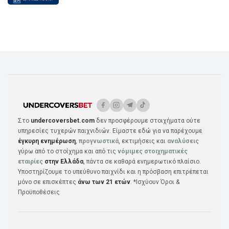
Στο
undercoversbet.com
δεν προσφέρουμε στοιχήματα ούτε
υπηρεσίες τυχερών παιχνιδιών. Είμαστε εδώ για να παρέχουμε
έγκυρη ενημέρωση
,
προγνωστικά
, εκτιμήσεις και
αναλύσεις
γύρω από το στοίχημα και από τις
νόμιμες στοιχηματικές
εταιρίες
στην Ελλάδα
, πάντα σε καθαρά ενημερωτικό πλαίσιο.
Υποστηρίζουμε το υπεύθυνο παιχνίδι και η πρόσβαση επιτρέπεται
μόνο σε επισκέπτες
άνω των 21 ετών
. *Ισχύουν Όροι &
Προϋποθέσεις