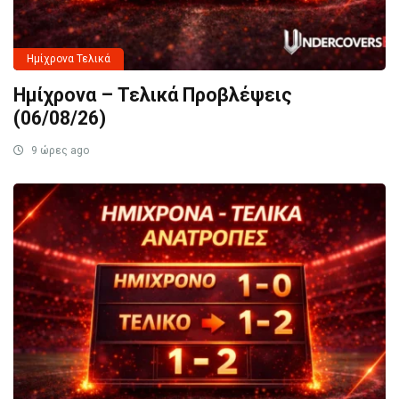
Ημίχρονα Τελικά
Ημίχρονα – Τελικά Προβλέψεις
(06/08/26)
9 ώρες ago