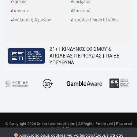
Yankee
Blackjack
Γκανιότα
Μπακαρά
Αναλύσεις Αγώνων
Εταιρίες Πόκερ Ελλάδα
21+ | ΚΙΝΔΥΝΟΣ ΕΘΙΣΜΟΥ &
ΑΠΩΛΕΙΑΣ ΠΕΡΙΟΥΣΙΑΣ | ΠΑΙΞΕ
ΥΠΕΥΘΥΝΑ
© Copyright 2026 Undercoversbet.com | All Rights Reserved | Powered
by
DigitalOwners.gr
Χρησιμοποιούμε cookies για να διασφαλίσουμε ότι σας