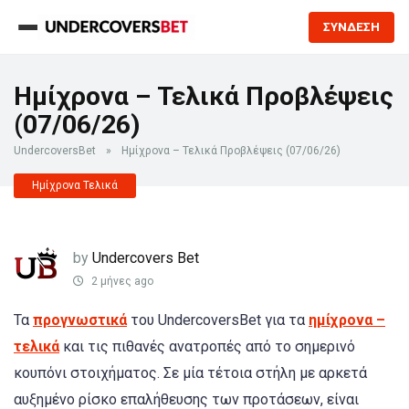
ΣΥΝΔΕΣΗ
Ημίχρονα – Τελικά Προβλέψεις
(07/06/26)
UndercoversBet
»
Ημίχρονα – Τελικά Προβλέψεις (07/06/26)
Ημίχρονα Τελικά
by
Undercovers Bet
2 μήνες ago
Τα
προγνωστικά
του UndercoversBet για τα
ημίχρονα –
τελικά
και τις πιθανές ανατροπές από το σημερινό
κουπόνι στοιχήματος. Σε μία τέτοια στήλη με αρκετά
αυξημένο ρίσκο επαλήθευσης των προτάσεων, είναι