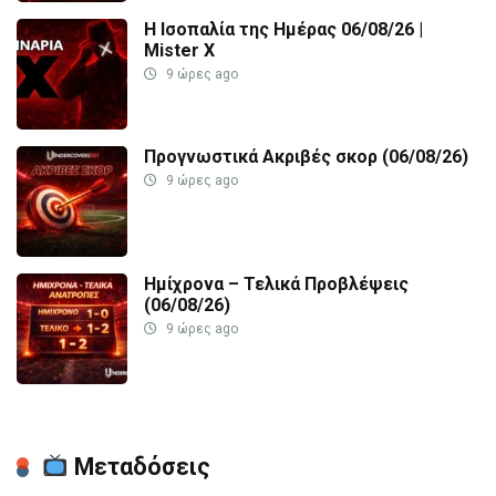
Η Ισοπαλία της Ημέρας 06/08/26 |
Mister X
9 ώρες ago
Προγνωστικά Ακριβές σκορ (06/08/26)
9 ώρες ago
Ημίχρονα – Τελικά Προβλέψεις
(06/08/26)
9 ώρες ago
Μεταδόσεις