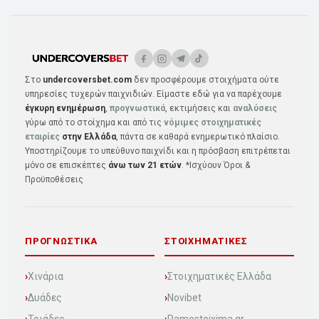
Στο
undercoversbet.com
δεν προσφέρουμε στοιχήματα ούτε
υπηρεσίες τυχερών παιχνιδιών. Είμαστε εδώ για να παρέχουμε
έγκυρη ενημέρωση
,
προγνωστικά
, εκτιμήσεις και
αναλύσεις
γύρω από το στοίχημα και από τις
νόμιμες στοιχηματικές
εταιρίες
στην Ελλάδα
, πάντα σε καθαρά ενημερωτικό πλαίσιο.
Υποστηρίζουμε το υπεύθυνο παιχνίδι και η πρόσβαση επιτρέπεται
μόνο σε επισκέπτες
άνω των 21 ετών
. *Ισχύουν Όροι &
Προϋποθέσεις
ΠΡΟΓΝΩΣΤΙΚΆ
ΣΤΟΙΧΗΜΑΤΙΚΈΣ
Χινάρια
Στοιχηματικές Ελλάδα
Δυάδες
Novibet