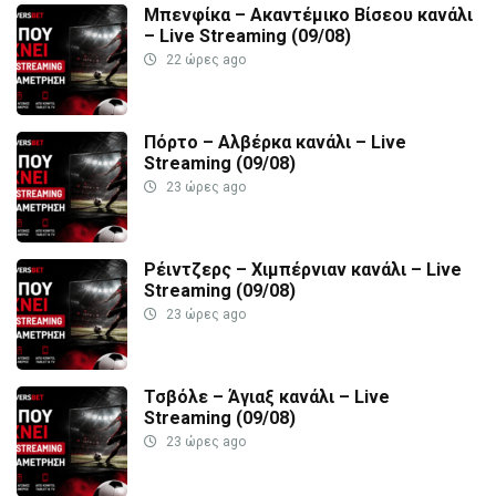
Μπενφίκα – Ακαντέμικο Βίσεου κανάλι
– Live Streaming (09/08)
22 ώρες ago
Πόρτο – Αλβέρκα κανάλι – Live
Streaming (09/08)
23 ώρες ago
Ρέιντζερς – Χιμπέρνιαν κανάλι – Live
Streaming (09/08)
23 ώρες ago
Τσβόλε – Άγιαξ κανάλι – Live
Streaming (09/08)
23 ώρες ago