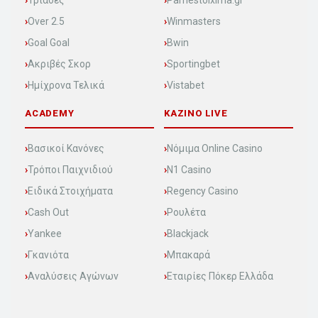
Τριάδες
Pamestoixima.gr
Over 2.5
Winmasters
Goal Goal
Bwin
Ακριβές Σκορ
Sportingbet
Ημίχρονα Τελικά
Vistabet
ACADEMY
KAZINO LIVE
Βασικοί Κανόνες
Νόμιμα Online Casino
Τρόποι Παιχνιδιού
N1 Casino
Ειδικά Στοιχήματα
Regency Casino
Cash Out
Ρουλέτα
Yankee
Blackjack
Γκανιότα
Μπακαρά
Αναλύσεις Αγώνων
Εταιρίες Πόκερ Ελλάδα