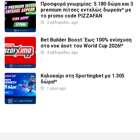
Προσφορά γνωριμίας: 5.180 δώρα και 3
premium πίτσες εντελώς δωρεάν* με
το promo code PIZZAFAN
3 εβδομάδες ago
Bet Builder Boost: Έως 100% ενίσχυση
στα νοκ άουτ του World Cup 2026!*
4 εβδομάδες ago
Καλοκαίρι στη Sportingbet με 1.305
δώρα!*
1 μήνα ago