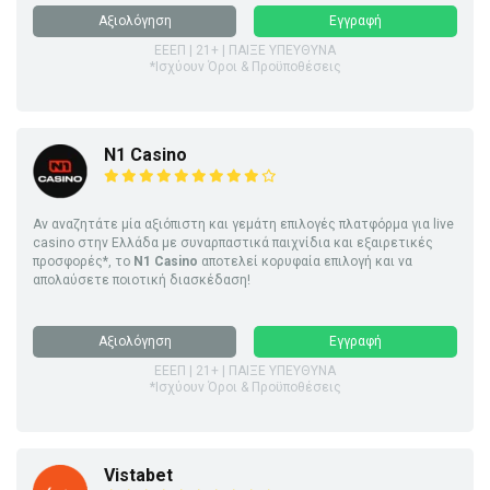
Αξιολόγηση
Εγγραφή
ΕΕΕΠ | 21+ | ΠΑΙΞΕ ΥΠΕΥΘΥΝΑ
*Ισχύουν Όροι & Προϋποθέσεις
N1 Casino
Αν αναζητάτε μία αξιόπιστη και γεμάτη επιλογές πλατφόρμα για live
casino στην Ελλάδα με συναρπαστικά παιχνίδια και εξαιρετικές
προσφορές*, το
N1 Casino
αποτελεί κορυφαία επιλογή και να
απολαύσετε ποιοτική διασκέδαση!
Αξιολόγηση
Εγγραφή
ΕΕΕΠ | 21+ | ΠΑΙΞΕ ΥΠΕΥΘΥΝΑ
*Ισχύουν Όροι & Προϋποθέσεις
Vistabet