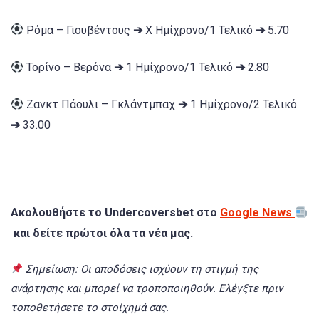
Ρόμα – Γιουβέντους
➔
Χ Ημίχρονο/1 Τελικό
➔
5.70
Τορίνο – Βερόνα
➔
1 Ημίχρονο/1 Τελικό
➔
2.80
Ζανκτ Πάουλι – Γκλάντμπαχ
➔
1 Ημίχρονο/2 Τελικό
➔
33.00
Ακολουθήστε τo Undercoversbet στο
Google News
και δείτε πρώτοι όλα τα νέα μας.
Σημείωση: Οι αποδόσεις ισχύουν τη στιγμή της
ανάρτησης και μπορεί να τροποποιηθούν. Ελέγξτε πριν
τοποθετήσετε το στοίχημά σας.