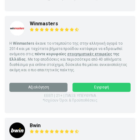
Winmasters
Η
Winmasters
έκανε το ντεμπούτο της στην ελληνική αγορά το
2014 και με ταχύτατα βήματα προόδου κατάφερε να εδραιωθεί
ανάμεσα στις
πέντε κορυφαίες
στοιχηματικές εταιρείες
της
Ελλάδας.
Με top αποδόσεις και περισσότερα από 40 αθλήματα
διαθέσιμα για online στοίχημα, δύσκολα θα μείνει ανικανοποίητος
ακόμη και ο πιο απαιτητικός παίκτης.
Αξιολόγηση
Εγγραφή
ΕΕΕΠ | 21+ | ΠΑΙΞΕ ΥΠΕΥΘΥΝΑ
*Ισχύουν Όροι & Προϋποθέσεις
Bwin