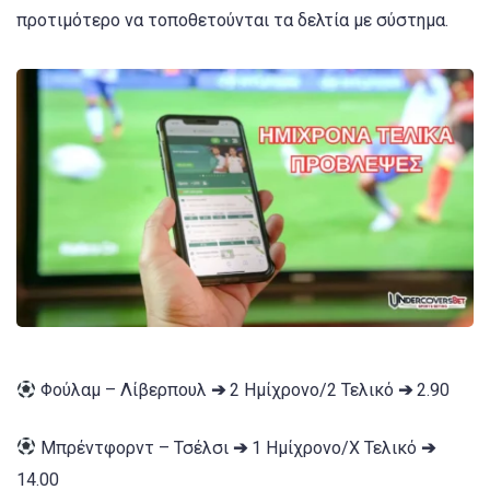
προτιμότερο να τοποθετούνται τα δελτία με σύστημα.
Φούλαμ – Λίβερπουλ
➔
2 Ημίχρονο/2 Τελικό
➔
2.90
Μπρέντφορντ – Τσέλσι
➔
1 Ημίχρονο/Χ Τελικό
➔
14.00