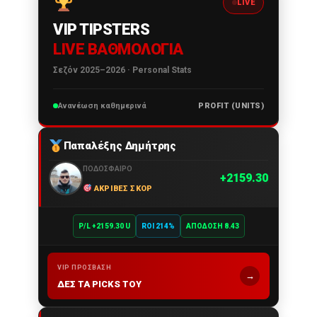
LIVE
VIP TIPSTERS
LIVE ΒΑΘΜΟΛΟΓΊΑ
Σεζόν 2025–2026 · Personal Stats
Ανανέωση καθημερινά
PROFIT (UNITS)
Παπαλέξης Δημήτρης
ΠΟΔΌΣΦΑΙΡΟ
2159.30
ΑΚΡΙΒΈΣ ΣΚΟΡ
P/L +2159.30 U
ROI 214%
ΑΠΌΔΟΣΗ 8.43
VIP ΠΡΌΣΒΑΣΗ
→
ΔΕΣ ΤΑ PICKS ΤΟΥ