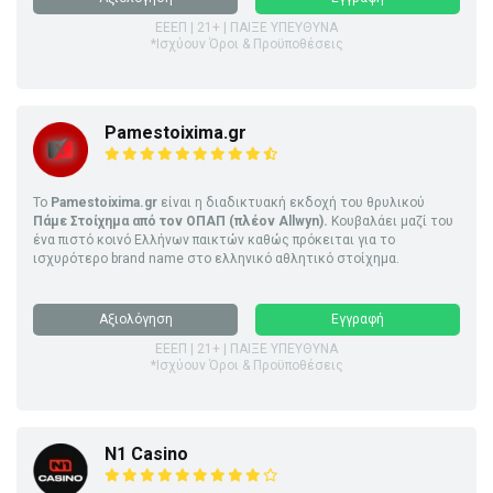
ΕΕΕΠ | 21+ | ΠΑΙΞΕ ΥΠΕΥΘΥΝΑ
*Ισχύουν Όροι & Προϋποθέσεις
Pamestoixima.gr
Το
Pamestoixima.gr
είναι η διαδικτυακή εκδοχή του θρυλικού
Πάμε Στοίχημα από τον ΟΠΑΠ (πλέον Allwyn).
Κουβαλάει μαζί του
ένα πιστό κοινό Ελλήνων παικτών καθώς πρόκειται για το
ισχυρότερο brand name στο ελληνικό αθλητικό στοίχημα.
Αξιολόγηση
Εγγραφή
ΕΕΕΠ | 21+ | ΠΑΙΞΕ ΥΠΕΥΘΥΝΑ
*Ισχύουν Όροι & Προϋποθέσεις
N1 Casino