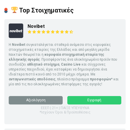
Top Στοιχηματικές
Novibet
Η
Novibet
συγκαταλέγεται σταθερά ανάμεσα στις κορυφαίες
στοιχηματικές εταιρίες της Ελλάδας και από μεγάλη μερίδα
παικτών θεωρείται η
κορυφαία στοιχηματική εταιρία της
ελληνικής αγοράς
. Προσφέροντας ένα ολοκληρωμένο προϊόν που
συνδυάζει
αθλητικό στοίχημα
,
Casino Live
και σύγχρονες
υπηρεσίες παιχνιδιού, έχει καταφέρει να δημιουργήσει ένα
ιδιαίτερα πιστό κοινό από το 2010 μέχρι σήμερα. Με
ανταγωνιστικές αποδόσεις
, πλούσιο πρόγραμμα
προσφορών
* και
μία από τις πιο ολοκληρωμένες πλατφόρμες της αγοράς!
Αξιολόγηση
Εγγραφή
ΕΕΕΠ | 21+ | ΠΑΙΞΕ ΥΠΕΥΘΥΝΑ
*Ισχύουν Όροι & Προϋποθέσεις