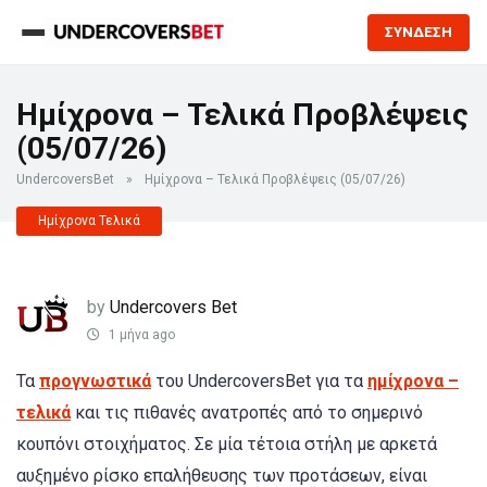
ΣΥΝΔΕΣΗ
Ημίχρονα – Τελικά Προβλέψεις
(05/07/26)
UndercoversBet
»
Ημίχρονα – Τελικά Προβλέψεις (05/07/26)
Ημίχρονα Τελικά
by
Undercovers Bet
1 μήνα ago
Τα
προγνωστικά
του UndercoversBet για τα
ημίχρονα –
τελικά
και τις πιθανές ανατροπές από το σημερινό
κουπόνι στοιχήματος. Σε μία τέτοια στήλη με αρκετά
αυξημένο ρίσκο επαλήθευσης των προτάσεων, είναι