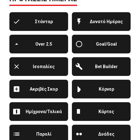
Στάνταρ
Δυνατό Ημέρας
Over 2.5
Goal/Goal
Ισοπαλίες
Bet Builder
Ακριβές Σκορ
Κόρνερ
Ημίχρονα/Τελικά
Κάρτες
Παρολί
Δυάδες