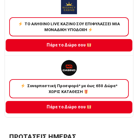
ΤΟ ΑΛΗΘΙΝΟ LIVE ΚΑΖΙΝΟ ΣΟΥ ΕΠΙΦΥΛΑΣΣΕΙ ΜΙΑ
ΜΟΝΑΔΙΚΗ ΥΠΟΔΟΧΗ
Πάρε το Δώρο σου
Συναρπαστική Προσφορά* με έως 650 Δώρα*
ΧΩΡΙΣ ΚΑΤΑΘΕΣΗ
Πάρε το Δώρο σου
ΠΡΟΤΆΣΕΙΣ ΗΜΈΡΑΣ