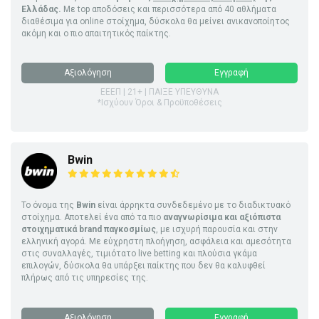
Ελλάδας.
Με top αποδόσεις και περισσότερα από 40 αθλήματα
διαθέσιμα για online στοίχημα, δύσκολα θα μείνει ανικανοποίητος
ακόμη και ο πιο απαιτητικός παίκτης.
Αξιολόγηση
Εγγραφή
ΕΕΕΠ | 21+ | ΠΑΙΞΕ ΥΠΕΥΘΥΝΑ
*Ισχύουν Όροι & Προϋποθέσεις
Bwin
Το όνομα της
Bwin
είναι άρρηκτα συνδεδεμένο με το διαδικτυακό
στοίχημα. Αποτελεί ένα από τα πιο
αναγνωρίσιμα και αξιόπιστα
στοιχηματικά brand παγκοσμίως
, με ισχυρή παρουσία και στην
ελληνική αγορά. Με εύχρηστη πλοήγηση, ασφάλεια και αμεσότητα
στις συναλλαγές, τιμιότατο live betting και πλούσια γκάμα
επιλογών, δύσκολα θα υπάρξει παίκτης που δεν θα καλυφθεί
πλήρως από τις υπηρεσίες της.
Αξιολόγηση
Εγγραφή