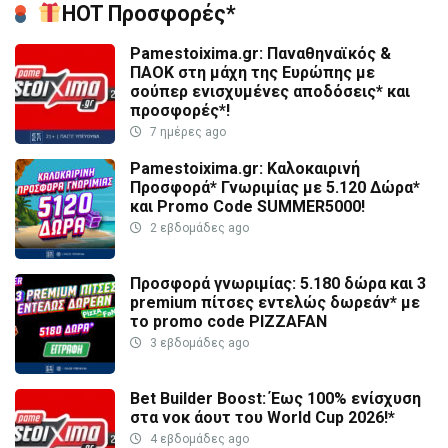
HOT Προσφορές*
Pamestoixima.gr: Παναθηναϊκός &
ΠΑΟΚ στη μάχη της Ευρώπης με
σούπερ ενισχυμένες αποδόσεις* και
προσφορές*!
7 ημέρες ago
Pamestoixima.gr: Καλοκαιρινή
Προσφορά* Γνωριμίας με 5.120 Δώρα*
και Promo Code SUMMER5000!
2 εβδομάδες ago
Προσφορά γνωριμίας: 5.180 δώρα και 3
premium πίτσες εντελώς δωρεάν* με
το promo code PIZZAFAN
3 εβδομάδες ago
Bet Builder Boost: Έως 100% ενίσχυση
στα νοκ άουτ του World Cup 2026!*
4 εβδομάδες ago