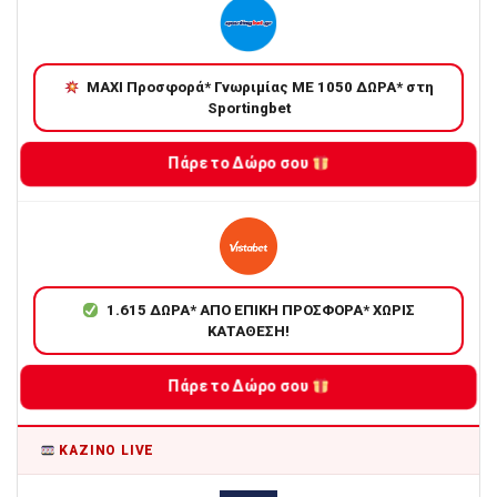
MAXI Προσφορά* Γνωριμίας ΜΕ 1050 ΔΩΡΑ* στη
Sportingbet
Πάρε το Δώρο σου
1.615 ΔΩΡΑ* ΑΠΟ ΕΠΙΚΗ ΠΡΟΣΦΟΡΑ* ΧΩΡΙΣ
ΚΑΤΑΘΕΣΗ!
Πάρε το Δώρο σου
ΚΑΖΊΝΟ LIVE