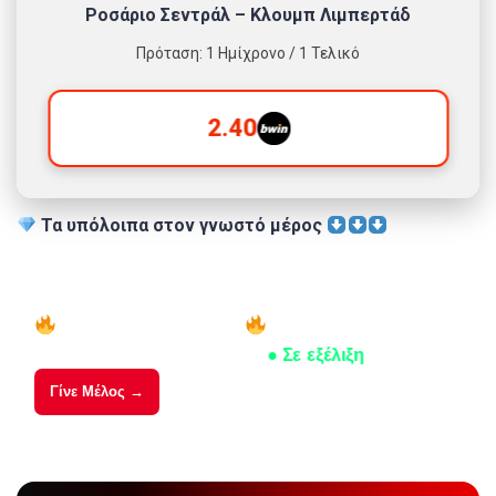
Ροσάριο Σεντράλ – Κλουμπ Λιμπερτάδ
Πρόταση: 1 Ημίχρονο / 1 Τελικό
2.40
Τα υπόλοιπα στον γνωστό μέρος
Δελτίο Ανατροπών
● Σε εξέλιξη
Σύστημα
3-4
• Απόδοση
Βόμβα
•
Γίνε Μέλος →