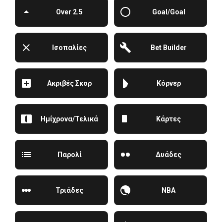
Over 2.5
Goal/Goal
Ισοπαλίες
Bet Builder
Ακριβές Σκορ
Κόρνερ
Ημίχρονα/Τελικά
Κάρτες
Παρολί
Δυάδες
Τριάδες
NBA