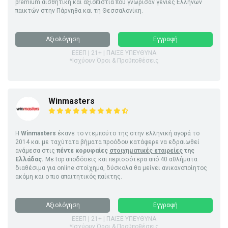
premium αισθητική και αξιοπιστία που γνώρισαν γενιές Ελλήνων
παικτών στην Πάρνηθα και τη Θεσσαλονίκη.
Αξιολόγηση
Εγγραφή
ΕΕΕΠ | 21+ | ΠΑΙΞΕ ΥΠΕΥΘΥΝΑ
*Ισχύουν Όροι & Προϋποθέσεις
Winmasters
Η
Winmasters
έκανε το ντεμπούτο της στην ελληνική αγορά το
2014 και με ταχύτατα βήματα προόδου κατάφερε να εδραιωθεί
ανάμεσα στις
πέντε κορυφαίες
στοιχηματικές εταιρείες
της
Ελλάδας.
Με top αποδόσεις και περισσότερα από 40 αθλήματα
διαθέσιμα για online στοίχημα, δύσκολα θα μείνει ανικανοποίητος
ακόμη και ο πιο απαιτητικός παίκτης.
Αξιολόγηση
Εγγραφή
ΕΕΕΠ | 21+ | ΠΑΙΞΕ ΥΠΕΥΘΥΝΑ
*Ισχύουν Όροι & Προϋποθέσεις