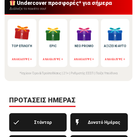
Undercover προσφορές* για σήμερα
Διάλεξε το πακέτο σου!
?
?
?
?
TOP ΕΠΙΛΟΓΉ
EPIC
ΝΈΟ PROMO
ΑΞΊΖΕΙ ΚΙ ΑΥΤΌ
ΑΝΑΚΆΛΥΨΕ
ΑΝΑΚΆΛΥΨΕ
ΑΝΑΚΆΛΥΨΕ
ΑΝΑΚΆΛΥΨΕ
*Ισχύουν Όροι & Προϋποθέσεις | 21+ | Ρυθμιστής ΕΕΕΠ | Παίξε Υπεύθυνα
ΠΡΟΤΆΣΕΙΣ ΗΜΈΡΑΣ
Στάνταρ
Δυνατό Ημέρας