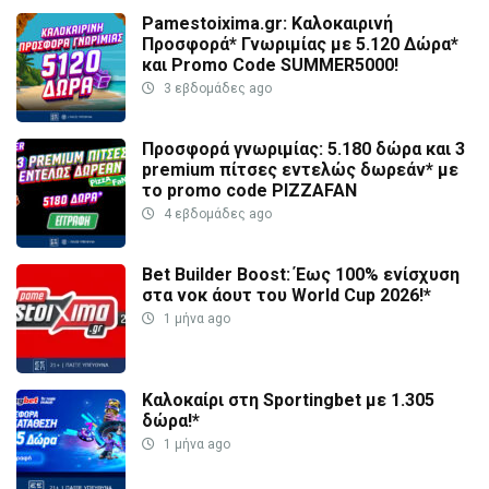
Pamestoixima.gr: Καλοκαιρινή
Προσφορά* Γνωριμίας με 5.120 Δώρα*
και Promo Code SUMMER5000!
3 εβδομάδες ago
Προσφορά γνωριμίας: 5.180 δώρα και 3
premium πίτσες εντελώς δωρεάν* με
το promo code PIZZAFAN
4 εβδομάδες ago
Bet Builder Boost: Έως 100% ενίσχυση
στα νοκ άουτ του World Cup 2026!*
1 μήνα ago
Καλοκαίρι στη Sportingbet με 1.305
δώρα!*
1 μήνα ago