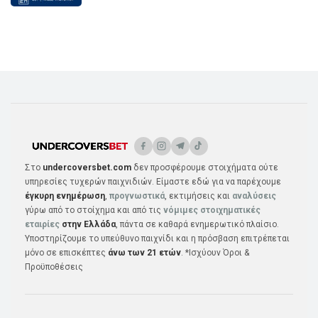
Στο
undercoversbet.com
δεν προσφέρουμε στοιχήματα ούτε
υπηρεσίες τυχερών παιχνιδιών. Είμαστε εδώ για να παρέχουμε
έγκυρη ενημέρωση
,
προγνωστικά
, εκτιμήσεις και
αναλύσεις
γύρω από το στοίχημα και από τις
νόμιμες στοιχηματικές
εταιρίες
στην Ελλάδα
, πάντα σε καθαρά ενημερωτικό πλαίσιο.
Υποστηρίζουμε το υπεύθυνο παιχνίδι και η πρόσβαση επιτρέπεται
μόνο σε επισκέπτες
άνω των 21 ετών
. *Ισχύουν Όροι &
Προϋποθέσεις