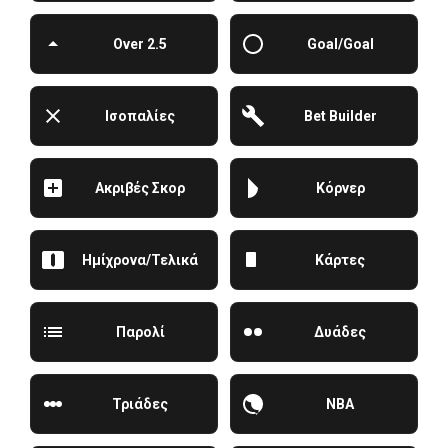
Over 2.5
Goal/Goal
Ισοπαλίες
Bet Builder
Ακριβές Σκορ
Κόρνερ
Ημίχρονα/Τελικά
Κάρτες
Παρολί
Δυάδες
Τριάδες
NBA