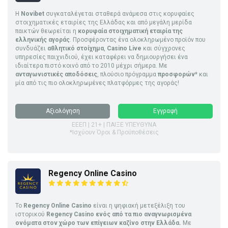
Η
Novibet
συγκαταλέγεται σταθερά ανάμεσα στις κορυφαίες
στοιχηματικές εταιρίες της Ελλάδας και από μεγάλη μερίδα
παικτών θεωρείται η
κορυφαία στοιχηματική εταιρία της
ελληνικής αγοράς
. Προσφέροντας ένα ολοκληρωμένο προϊόν που
συνδυάζει
αθλητικό στοίχημα
,
Casino Live
και σύγχρονες
υπηρεσίες παιχνιδιού, έχει καταφέρει να δημιουργήσει ένα
ιδιαίτερα πιστό κοινό από το 2010 μέχρι σήμερα. Με
ανταγωνιστικές αποδόσεις
, πλούσιο πρόγραμμα
προσφορών
* και
μία από τις πιο ολοκληρωμένες πλατφόρμες της αγοράς!
Αξιολόγηση
Εγγραφή
ΕΕΕΠ | 21+ | ΠΑΙΞΕ ΥΠΕΥΘΥΝΑ
*Ισχύουν Όροι & Προϋποθέσεις
Regency Online Casino
Το
Regency Online Casino
είναι η ψηφιακή μετεξέλιξη του
ιστορικού
Regency Casino ενός από τα πιο αναγνωρισμένα
ονόματα στον χώρο των επίγειων καζίνο στην Ελλάδα.
Με