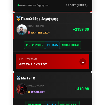
Ανανέωση καθημερινά
PROFIT (UNITS)
Παπαλέξης Δημήτρης
ΠΟΔΌΣΦΑΙΡΟ
2159.30
ΑΚΡΙΒΈΣ ΣΚΟΡ
P/L +2159.30 U
ROI 214%
ΑΠΌΔΟΣΗ 8.43
VIP ΠΡΌΣΒΑΣΗ
→
ΔΕΣ ΤΑ PICKS ΤΟΥ
Mister X
ΠΟΔΌΣΦΑΙΡΟ
410.98
ΙΣΟΠΑΛΊΕΣ
P/L +410.98 U
ROI 57%
ΑΠΌΔΟΣΗ 3.01