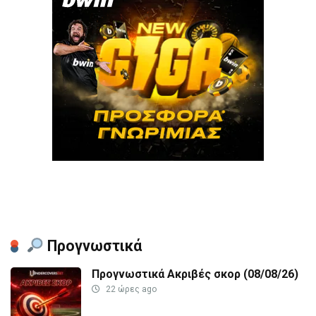
Προγνωστικά
Προγνωστικά Ακριβές σκορ (08/08/26)
22 ώρες ago