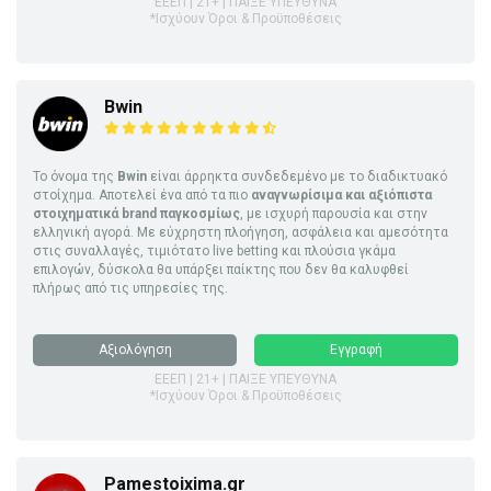
ΕΕΕΠ | 21+ | ΠΑΙΞΕ ΥΠΕΥΘΥΝΑ
*Ισχύουν Όροι & Προϋποθέσεις
Bwin
Το όνομα της
Bwin
είναι άρρηκτα συνδεδεμένο με το διαδικτυακό
στοίχημα. Αποτελεί ένα από τα πιο
αναγνωρίσιμα και αξιόπιστα
στοιχηματικά brand παγκοσμίως
, με ισχυρή παρουσία και στην
ελληνική αγορά. Με εύχρηστη πλοήγηση, ασφάλεια και αμεσότητα
στις συναλλαγές, τιμιότατο live betting και πλούσια γκάμα
επιλογών, δύσκολα θα υπάρξει παίκτης που δεν θα καλυφθεί
πλήρως από τις υπηρεσίες της.
Αξιολόγηση
Εγγραφή
ΕΕΕΠ | 21+ | ΠΑΙΞΕ ΥΠΕΥΘΥΝΑ
*Ισχύουν Όροι & Προϋποθέσεις
Pamestoixima.gr