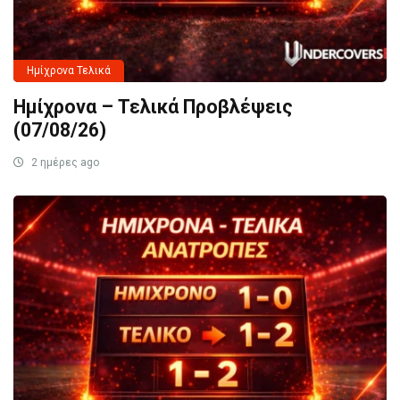
Ημίχρονα Τελικά
Ημίχρονα – Τελικά Προβλέψεις
(07/08/26)
2 ημέρες ago