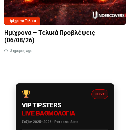
Ημίχρονα Τελικά
Ημίχρονα – Τελικά Προβλέψεις
(06/08/26)
3 ημέρες ago
LIVE
VIP TIPSTERS
LIVE ΒΑΘΜΟΛΟΓΊΑ
Σεζόν 2025–2026 · Personal Stats