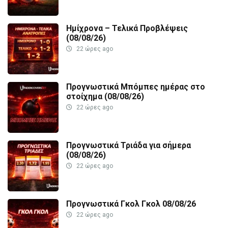
Ημίχρονα – Τελικά Προβλέψεις
(08/08/26)
22 ώρες ago
Προγνωστικά Μπόμπες ημέρας στο
στοίχημα (08/08/26)
22 ώρες ago
Προγνωστικά Τριάδα για σήμερα
(08/08/26)
22 ώρες ago
Προγνωστικά Γκολ Γκολ 08/08/26
22 ώρες ago