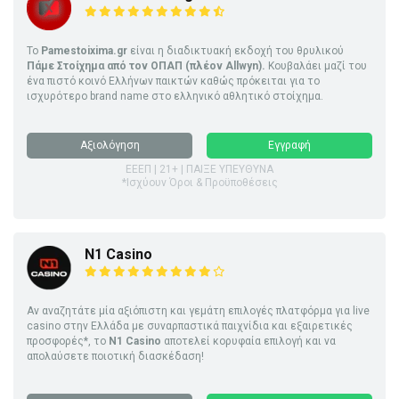
Το
Pamestoixima.gr
είναι η διαδικτυακή εκδοχή του θρυλικού
Πάμε Στοίχημα από τον ΟΠΑΠ (πλέον Allwyn).
Κουβαλάει μαζί του
ένα πιστό κοινό Ελλήνων παικτών καθώς πρόκειται για το
ισχυρότερο brand name στο ελληνικό αθλητικό στοίχημα.
Αξιολόγηση
Εγγραφή
ΕΕΕΠ | 21+ | ΠΑΙΞΕ ΥΠΕΥΘΥΝΑ
*Ισχύουν Όροι & Προϋποθέσεις
N1 Casino
Αν αναζητάτε μία αξιόπιστη και γεμάτη επιλογές πλατφόρμα για live
casino στην Ελλάδα με συναρπαστικά παιχνίδια και εξαιρετικές
προσφορές*, το
N1 Casino
αποτελεί κορυφαία επιλογή και να
απολαύσετε ποιοτική διασκέδαση!