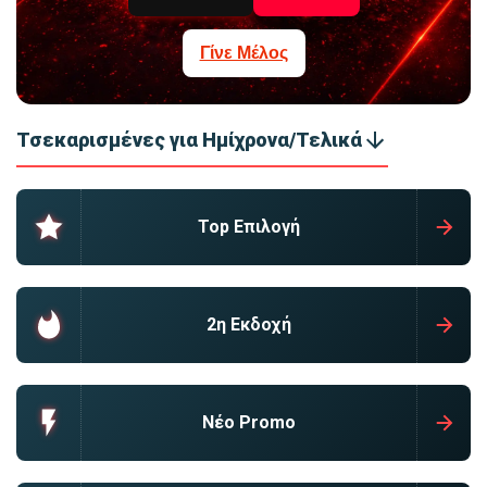
Γίνε Μέλος
Τσεκαρισμένες για Ημίχρονα/Τελικά
Top Επιλογή
2η Εκδοχή
Νέο Promo