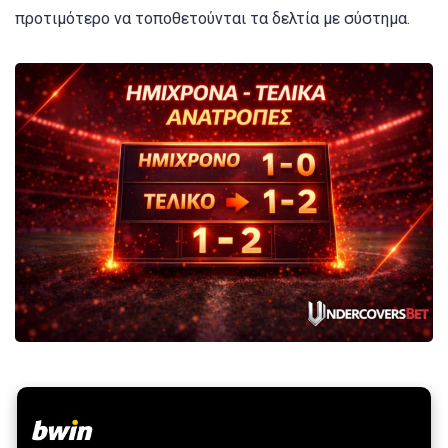
προτιμότερο να τοποθετούνται τα δελτία με σύστημα.