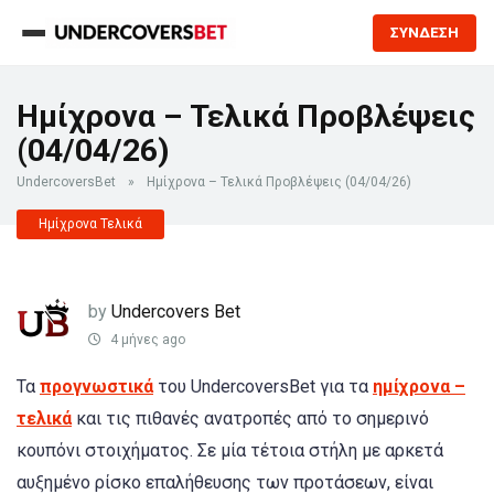
ΣΥΝΔΕΣΗ
Ημίχρονα – Τελικά Προβλέψεις
(04/04/26)
UndercoversBet
»
Ημίχρονα – Τελικά Προβλέψεις (04/04/26)
Ημίχρονα Τελικά
by
Undercovers Bet
4 μήνες ago
Τα
προγνωστικά
του UndercoversBet για τα
ημίχρονα –
τελικά
και τις πιθανές ανατροπές από το σημερινό
κουπόνι στοιχήματος. Σε μία τέτοια στήλη με αρκετά
αυξημένο ρίσκο επαλήθευσης των προτάσεων, είναι