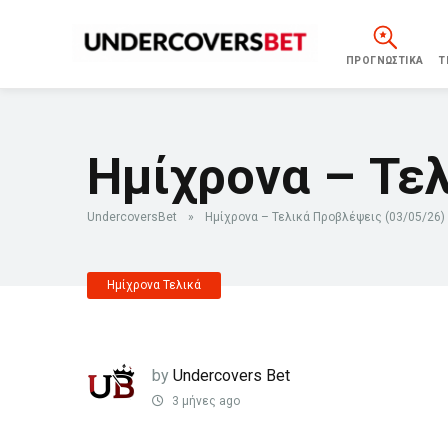
ΠΡΟΓΝΩΣΤΙΚΑ
Τ
Ημίχρονα – Τελ
UndercoversBet
»
Ημίχρονα – Τελικά Προβλέψεις (03/05/26)
Ημίχρονα Τελικά
by
Undercovers Bet
3 μήνες ago