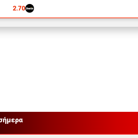
2.70
 σήμερα