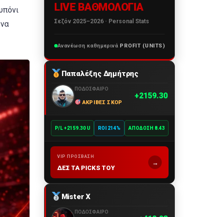
LIVE ΒΑΘΜΟΛΟΓΊΑ
υπόνι
Σεζόν 2025–2026 · Personal Stats
 να
Ανανέωση καθημερινά
PROFIT (UNITS)
Παπαλέξης Δημήτρης
ΠΟΔΌΣΦΑΙΡΟ
2159.30
ΑΚΡΙΒΈΣ ΣΚΟΡ
P/L +2159.30 U
ROI 214%
ΑΠΌΔΟΣΗ 8.43
VIP ΠΡΌΣΒΑΣΗ
→
ΔΕΣ ΤΑ PICKS ΤΟΥ
Mister X
ΠΟΔΌΣΦΑΙΡΟ