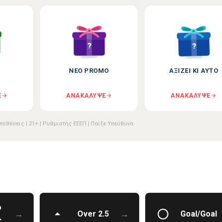
?
?
ΝΈΟ PROMO
ΑΞΊΖΕΙ ΚΙ ΑΥΤΌ
Ε
ΑΝΑΚΆΛΥΨΕ
ΑΝΑΚΆΛΥΨΕ
οθέσεις | 21+ | Ρυθμιστής ΕΕΕΠ | Παίξε Υπεύθυνα
ό
→
→
Over 2.5
Goal/Goal
ς