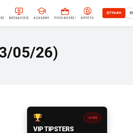
ΕΓΓΡΑΦΗ
Ε
ΙΕΣ
ΜΕΤΑΔΟΣΕΙΣ
ACADEMY
ΠΡΟΣΦΟΡΕΣ*
ΚΡΥΠΤΟ
3/05/26)
LIVE
VIP TIPSTERS