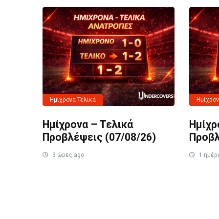
Ημίχρονα Τελικά
Ημίχρον
Ημίχρονα – Τελικά
Ημίχρ
Προβλέψεις (07/08/26)
Προβλ
3 ώρες ago
1 ημέρ