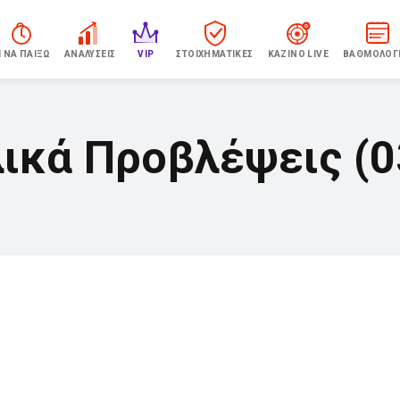
Ι ΝΑ ΠΑΙΞΩ
ΑΝΑΛΥΣΕΙΣ
VIP
ΣΤΟΙΧΗΜΑΤΙΚΕΣ
KAZINO LIVE
ΒΑΘΜΟΛΟΓ
ικά Προβλέψεις (0