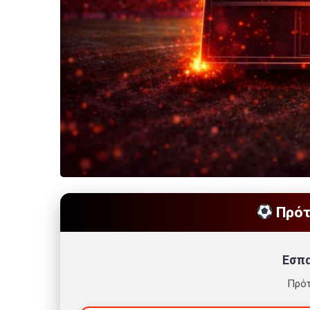
Πρότ
Εσπα
Πρότ