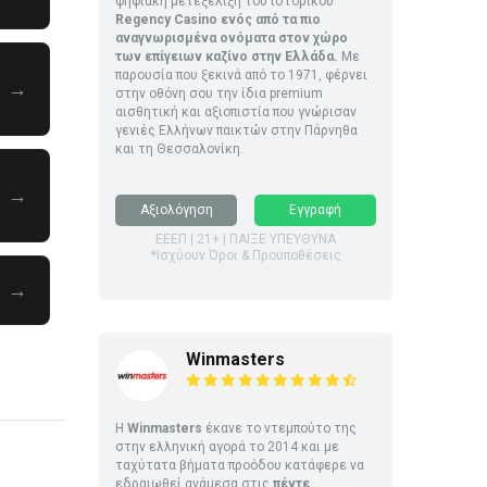
ψηφιακή μετεξέλιξη του ιστορικού
Regency Casino ενός από τα πιο
αναγνωρισμένα ονόματα στον χώρο
των επίγειων καζίνο στην Ελλάδα.
Με
παρουσία που ξεκινά από το 1971, φέρνει
→
στην οθόνη σου την ίδια premium
αισθητική και αξιοπιστία που γνώρισαν
γενιές Ελλήνων παικτών στην Πάρνηθα
και τη Θεσσαλονίκη.
→
Αξιολόγηση
Εγγραφή
ΕΕΕΠ | 21+ | ΠΑΙΞΕ ΥΠΕΥΘΥΝΑ
*Ισχύουν Όροι & Προϋποθέσεις
→
Winmasters
Η
Winmasters
έκανε το ντεμπούτο της
στην ελληνική αγορά το 2014 και με
ταχύτατα βήματα προόδου κατάφερε να
εδραιωθεί ανάμεσα στις
πέντε