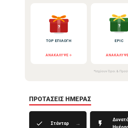
?
?
TOP ΕΠΙΛΟΓΉ
EPIC
ΑΝΑΚΆΛΥΨΕ
ΑΝΑΚΆΛΥΨ
*Ισχύουν Όροι & Προϋπ
ΠΡΟΤΆΣΕΙΣ ΗΜΈΡΑΣ
Δυνατ
→
Στάνταρ
Ημέρα