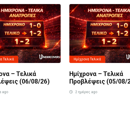
α Τελικά
Ημίχρονα Τελικά
ονα – Τελικά
Ημίχρονα – Τελικά
έψεις (06/08/26)
Προβλέψεις (05/08/
α ago
2 ημέρες ago