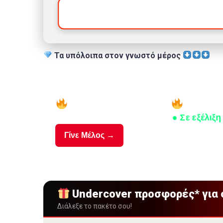
Τα υπόλοιπα στον γνωστό μέρος
Δελτίο Ανατροπών
● Σε εξέλιξη
Σύστημα
3-4
• Απόδοση
Βόμβα
•
Γίνε Μέλος →
Undercover προσφορές* για
Διάλεξε το πακέτο σου!