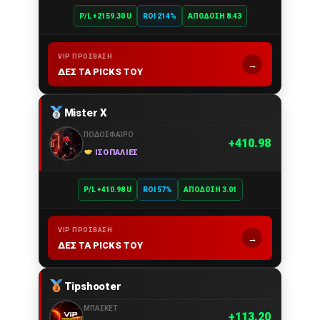
P/L +2159.30 U
ROI 214%
ΑΠΌΔΟΣΗ 8.43
VIP ΠΡΌΣΒΑΣΗ
→
ΔΕΣ ΤΑ PICKS ΤΟΥ
Mister X
ΠΟΔΌΣΦΑΙΡΟ
410.98
ΙΣΟΠΑΛΊΕΣ
P/L +410.98 U
ROI 57%
ΑΠΌΔΟΣΗ 3.01
VIP ΠΡΌΣΒΑΣΗ
→
ΔΕΣ ΤΑ PICKS ΤΟΥ
Tipshooter
ΜΠΆΣΚΕΤ
113.20