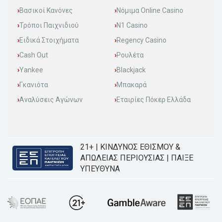
Βασικοί Κανόνες
Νόμιμα Online Casino
Τρόποι Παιχνιδιού
N1 Casino
Ειδικά Στοιχήματα
Regency Casino
Cash Out
Ρουλέτα
Yankee
Blackjack
Γκανιότα
Μπακαρά
Αναλύσεις Αγώνων
Εταιρίες Πόκερ Ελλάδα
21+ | ΚΙΝΔΥΝΟΣ ΕΘΙΣΜΟΥ &
ΑΠΩΛΕΙΑΣ ΠΕΡΙΟΥΣΙΑΣ | ΠΑΙΞΕ
ΥΠΕΥΘΥΝΑ