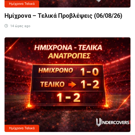
Ημίχρονα Τελικά
Ημίχρονα – Τελικά Προβλέψεις (06/08/26)
14 ώρες ago
Ημίχρονα Τελικά