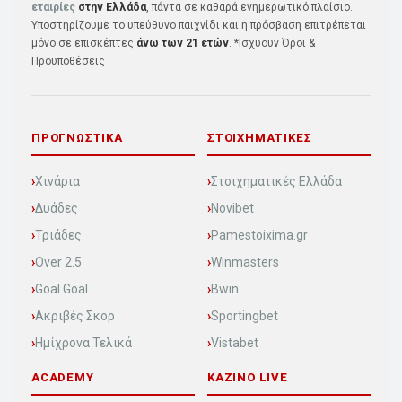
εταιρίες
στην Ελλάδα
, πάντα σε καθαρά ενημερωτικό πλαίσιο.
Υποστηρίζουμε το υπεύθυνο παιχνίδι και η πρόσβαση επιτρέπεται
μόνο σε επισκέπτες
άνω των 21 ετών
. *Ισχύουν Όροι &
Προϋποθέσεις
ΠΡΟΓΝΩΣΤΙΚΆ
ΣΤΟΙΧΗΜΑΤΙΚΈΣ
Χινάρια
Στοιχηματικές Ελλάδα
Δυάδες
Novibet
Τριάδες
Pamestoixima.gr
Over 2.5
Winmasters
Goal Goal
Bwin
Ακριβές Σκορ
Sportingbet
Ημίχρονα Τελικά
Vistabet
ACADEMY
KAZINO LIVE