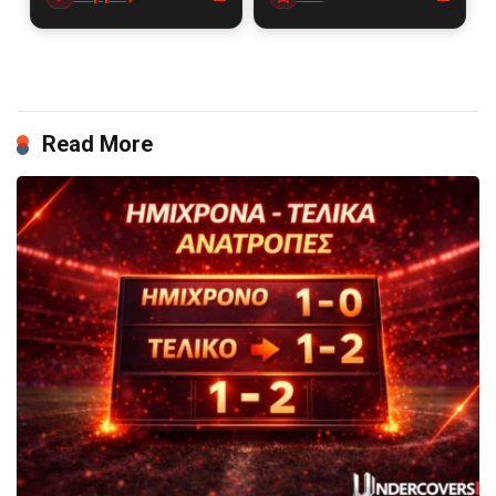
Read More