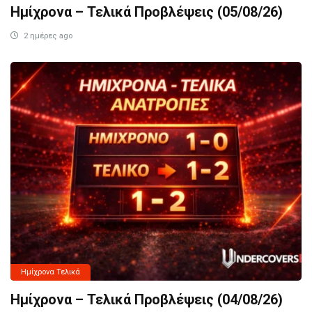
Ημίχρονα – Τελικά Προβλέψεις (05/08/26)
2 ημέρες ago
Ημίχρονα Τελικά
Ημίχρονα – Τελικά Προβλέψεις (04/08/26)