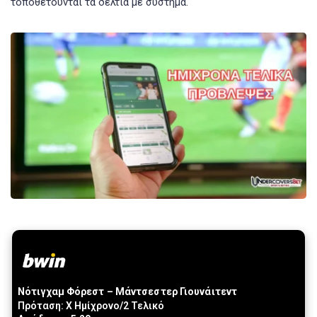
τοποθετούνται τα δελτία με σύστημα.
Νότιγχαμ Φόρεστ – Μάντσεστερ Γιουνάιτεντ
Πρόταση: X Ημίχρονο/2 Τελικό