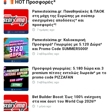
HOT Προσφορές*
Pamestoixima.gr: Παναθηναϊκός & ΠΑΟΚ
στη μάχη της Ευρώπης με σούπερ
ενισχυμένες αποδόσεις* και
προσφορές*!
7 ημέρες ago
Pamestoixima.gr: Καλοκαιρινή
Προσφορά* Γνωριμίας με 5.120 Δώρα*
και Promo Code SUMMER5000!
2 εβδομάδες ago
Προσφορά γνωριμίας: 5.180 δώρα και 3
premium πίτσες εντελώς δωρεάν* με το
promo code PIZZAFAN
3 εβδομάδες ago
Bet Builder Boost: Έως 100% ενίσχυση
στα νοκ άουτ του World Cup 2026!*
1 μήνα ago