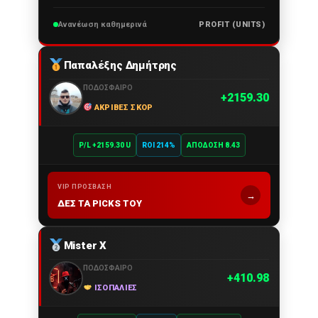
Ανανέωση καθημερινά
PROFIT (UNITS)
Παπαλέξης Δημήτρης
ΠΟΔΌΣΦΑΙΡΟ
2159.30
ΑΚΡΙΒΈΣ ΣΚΟΡ
P/L +2159.30 U
ROI 214%
ΑΠΌΔΟΣΗ 8.43
VIP ΠΡΌΣΒΑΣΗ
→
ΔΕΣ ΤΑ PICKS ΤΟΥ
Mister X
ΠΟΔΌΣΦΑΙΡΟ
410.98
ΙΣΟΠΑΛΊΕΣ