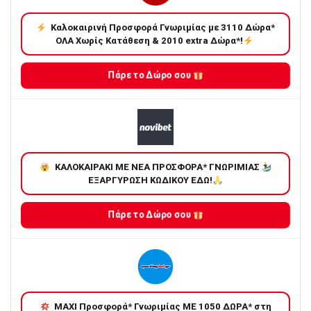
Καλοκαιρινή Προσφορά Γνωριμίας με 3110 Δώρα*
ΟΛΑ Χωρίς Κατάθεση & 2010 extra Δώρα*!
Πάρε το Δώρο σου
ΚΑΛΟΚΑΙΡΑΚΙ ΜΕ ΝΕΑ ΠΡΟΣΦΟΡΑ* ΓΝΩΡΙΜΙΑΣ
ΕΞΑΡΓΥΡΩΣΗ ΚΩΔΙΚΟΥ ΕΔΩ!
Πάρε το Δώρο σου
MAXI Προσφορά* Γνωριμίας ΜΕ 1050 ΔΩΡΑ* στη