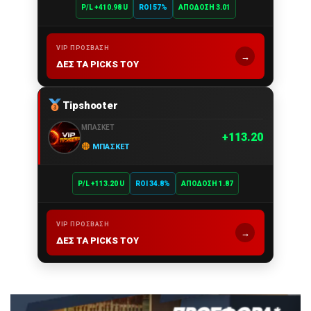
P/L +410.98 U
ROI 57%
ΑΠΌΔΟΣΗ 3.01
VIP ΠΡΌΣΒΑΣΗ
→
ΔΕΣ ΤΑ PICKS ΤΟΥ
Tipshooter
ΜΠΆΣΚΕΤ
113.20
ΜΠΆΣΚΕΤ
P/L +113.20 U
ROI 34.8%
ΑΠΌΔΟΣΗ 1.87
VIP ΠΡΌΣΒΑΣΗ
→
ΔΕΣ ΤΑ PICKS ΤΟΥ