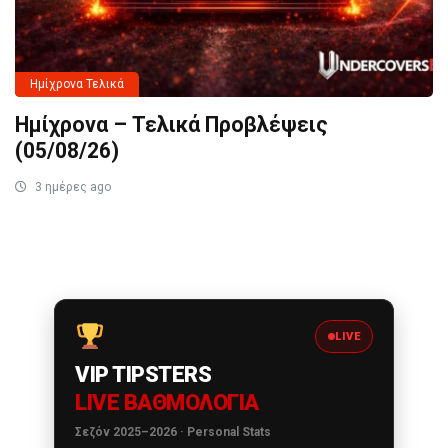
Ημίχρονα Τελικά
Ημίχρονα – Τελικά Προβλέψεις
(05/08/26)
3 ημέρες ago
LIVE
VIP TIPSTERS
LIVE ΒΑΘΜΟΛΟΓΊΑ
Σεζόν 2025–2026 · Personal Stats