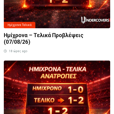
Ημίχρονα Τελικά
Ημίχρονα – Τελικά Προβλέψεις
(07/08/26)
18 ώρες ago