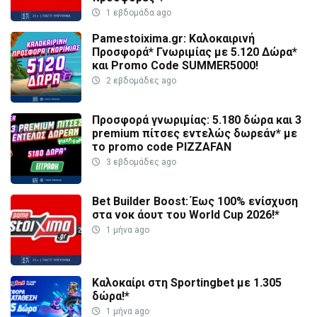
1 εβδομάδα ago
Pamestoixima.gr: Καλοκαιρινή
Προσφορά* Γνωριμίας με 5.120 Δώρα*
και Promo Code SUMMER5000!
2 εβδομάδες ago
Προσφορά γνωριμίας: 5.180 δώρα και 3
premium πίτσες εντελώς δωρεάν* με
το promo code PIZZAFAN
3 εβδομάδες ago
Bet Builder Boost: Έως 100% ενίσχυση
στα νοκ άουτ του World Cup 2026!*
1 μήνα ago
Καλοκαίρι στη Sportingbet με 1.305
δώρα!*
1 μήνα ago