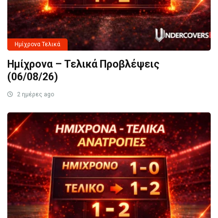
Ημίχρονα Τελικά
Ημίχρονα – Τελικά Προβλέψεις
(06/08/26)
2 ημέρες ago