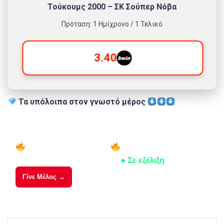
Τούκουμς 2000 – ΣΚ Σούπερ Νόβα
Πρόταση: 1 Ημίχρονο / 1 Τελικό
3.40
Τα υπόλοιπα στον γνωστό μέρος
Δελτίο Ανατροπών
● Σε εξέλιξη
Σύστημα
3-4
• Απόδοση
Βόμβα
•
Γίνε Μέλος →