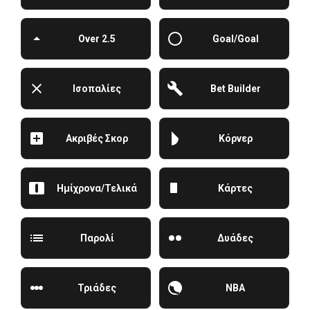
Over 2.5
Goal/Goal
Ισοπαλίες
Bet Builder
Ακριβές Σκορ
Κόρνερ
Ημίχρονα/Τελικά
Κάρτες
Παρολί
Δυάδες
Τριάδες
NBA