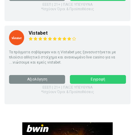
ΕΕΕΠ | 21+ | ΠΑΙΞΕ ΥΠΕΥΘΥΝΑ
*Ισχύουν Όροι & Προϋποθέσεις
Vistabet
Τα πράγματα σοβάρεψαν και η Vistabet μας ξανασυστήνεται με
πλούσιο αθλητικό στοίχημα και ανανεωμένο live casino για να
....νιώσουμε και εμείς vistabet.
Αξιολόγηση
Εγγραφή
ΕΕΕΠ | 21+ | ΠΑΙΞΕ ΥΠΕΥΘΥΝΑ
*Ισχύουν Όροι & Προϋποθέσεις