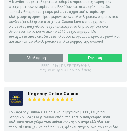
Η
Novibet
συγκαταλέγεται σταθερά ανάμεσα στις κορυφαίες
στοιχηματικές εταιρίες της Ελλάδας και από μεγάλη μερίδα
παικτών θεωρείται η
κορυφαία στοιχηματική εταιρία της
ελληνικής αγοράς
. Προσφέροντας ένα ολοκληρωμένο προϊόν που
συνδυάζει
αθλητικό στοίχημα
,
Casino Live
και σύγχρονες
υπηρεσίες παιχνιδιού, έχει καταφέρει να δημιουργήσει ένα
ιδιαίτερα πιστό κοινό από το 2010 μέχρι σήμερα. Με
ανταγωνιστικές αποδόσεις
, πλούσιο πρόγραμμα
προσφορών
* και
μία από τις πιο ολοκληρωμένες πλατφόρμες της αγοράς!
Αξιολόγηση
Εγγραφή
ΕΕΕΠ | 21+ | ΠΑΙΞΕ ΥΠΕΥΘΥΝΑ
*Ισχύουν Όροι & Προϋποθέσεις
Regency Online Casino
Το
Regency Online Casino
είναι η ψηφιακή μετεξέλιξη του
ιστορικού
Regency Casino ενός από τα πιο αναγνωρισμένα
ονόματα στον χώρο των επίγειων καζίνο στην Ελλάδα.
Με
παρουσία που ξεκινά από το 1971, φέρνει στην οθόνη σου την ίδια