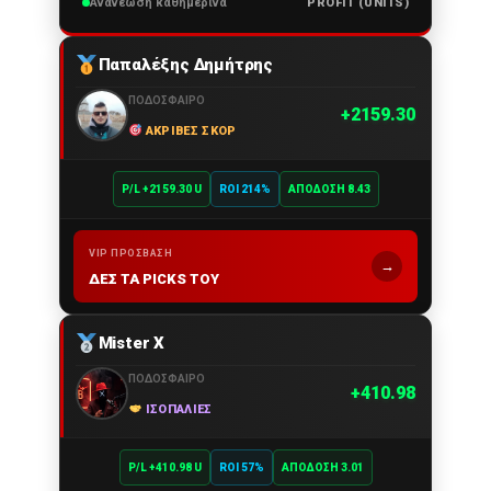
Ανανέωση καθημερινά
PROFIT (UNITS)
Παπαλέξης Δημήτρης
ΠΟΔΌΣΦΑΙΡΟ
2159.30
ΑΚΡΙΒΈΣ ΣΚΟΡ
P/L +2159.30 U
ROI 214%
ΑΠΌΔΟΣΗ 8.43
VIP ΠΡΌΣΒΑΣΗ
→
ΔΕΣ ΤΑ PICKS ΤΟΥ
Mister X
ΠΟΔΌΣΦΑΙΡΟ
410.98
ΙΣΟΠΑΛΊΕΣ
P/L +410.98 U
ROI 57%
ΑΠΌΔΟΣΗ 3.01