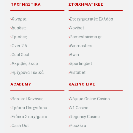
ΠΡΟΓΝΩΣΤΙΚΆ
ΣΤΟΙΧΗΜΑΤΙΚΈΣ
Χινάρια
Στοιχηματικές Ελλάδα
Δυάδες
Novibet
Τριάδες
Pamestoixima.gr
Over 2.5
Winmasters
Goal Goal
Bwin
Ακριβές Σκορ
Sportingbet
Ημίχρονα Τελικά
Vistabet
ACADEMY
KAZINO LIVE
Βασικοί Κανόνες
Νόμιμα Online Casino
Τρόποι Παιχνιδιού
N1 Casino
Ειδικά Στοιχήματα
Regency Casino
Cash Out
Ρουλέτα