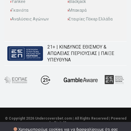
Yankee
Blackjack
Γκανιότα
Μπακαρά
Αναλύσεις Αγώνων
Εταιρίες Πόκερ Ελλάδα
21+ | ΚΙΝΔΥΝΟΣ ΕΘΙΣΜΟΥ &
ΑΠΩΛΕΙΑΣ ΠΕΡΙΟΥΣΙΑΣ | ΠΑΙΞΕ
ΥΠΕΥΘΥΝΑ
© Copyright 2026 Undercoversbet.com | All Rights Reserved | Powered
by
DigitalOwners.gr
Χρησιμοποιούμε cookies για να διασφαλίσουμε ότι σας