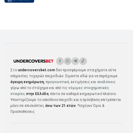
Στο
undercoversbet.com
δεν προσφέρουμε στοιχήματα ούτε
υπηρεσίες τυχερών παιχνιδιών. Είμαστε εδώ για να παρέχουμε
έγκυρη ενημέρωση
,
προγνωστικά
, εκτιμήσεις και
αναλύσεις
γύρω από το στοίχημα και από τις
νόμιμες στοιχηματικές
εταιρίες
στην Ελλάδα
, πάντα σε καθαρά ενημερωτικό πλαίσιο.
Υποστηρίζουμε το υπεύθυνο παιχνίδι και η πρόσβαση επιτρέπεται
μόνο σε επισκέπτες
άνω των 21 ετών
. *Ισχύουν Όροι &
Προϋποθέσεις