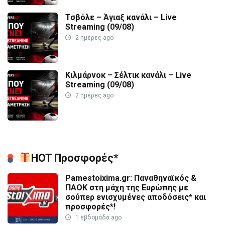
Τσβόλε – Άγιαξ κανάλι – Live
Streaming (09/08)
2 ημέρες ago
Κιλμάρνοκ – Σέλτικ κανάλι – Live
Streaming (09/08)
2 ημέρες ago
HOT Προσφορές*
Pamestoixima.gr: Παναθηναϊκός &
ΠΑΟΚ στη μάχη της Ευρώπης με
σούπερ ενισχυμένες αποδόσεις* και
προσφορές*!
1 εβδομάδα ago