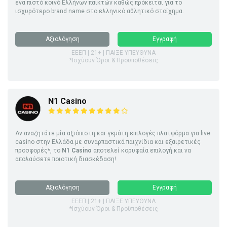
ένα πιστό κοινό Ελλήνων παικτών καθώς πρόκειται για το
ισχυρότερο brand name στο ελληνικό αθλητικό στοίχημα.
Αξιολόγηση
Εγγραφή
ΕΕΕΠ | 21+ | ΠΑΙΞΕ ΥΠΕΥΘΥΝΑ
*Ισχύουν Όροι & Προϋποθέσεις
N1 Casino
Αν αναζητάτε μία αξιόπιστη και γεμάτη επιλογές πλατφόρμα για live
casino στην Ελλάδα με συναρπαστικά παιχνίδια και εξαιρετικές
προσφορές*, το
N1 Casino
αποτελεί κορυφαία επιλογή και να
απολαύσετε ποιοτική διασκέδαση!
Αξιολόγηση
Εγγραφή
ΕΕΕΠ | 21+ | ΠΑΙΞΕ ΥΠΕΥΘΥΝΑ
*Ισχύουν Όροι & Προϋποθέσεις