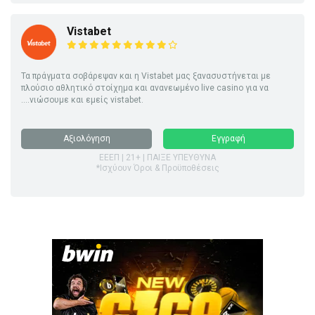
Vistabet
Τα πράγματα σοβάρεψαν και η Vistabet μας ξανασυστήνεται με
πλούσιο αθλητικό στοίχημα και ανανεωμένο live casino για να
....νιώσουμε και εμείς vistabet.
Αξιολόγηση
Εγγραφή
ΕΕΕΠ | 21+ | ΠΑΙΞΕ ΥΠΕΥΘΥΝΑ
*Ισχύουν Όροι & Προϋποθέσεις