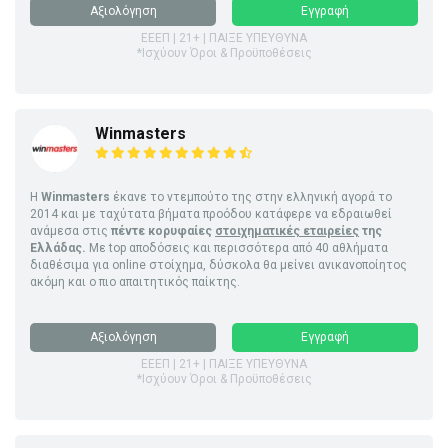
Αξιολόγηση
Εγγραφή
ΕΕΕΠ | 21+ | ΠΑΙΞΕ ΥΠΕΥΘΥΝΑ
*Ισχύουν Όροι & Προϋποθέσεις
Winmasters
Η
Winmasters
έκανε το ντεμπούτο της στην ελληνική αγορά το
2014 και με ταχύτατα βήματα προόδου κατάφερε να εδραιωθεί
ανάμεσα στις
πέντε κορυφαίες
στοιχηματικές εταιρείες
της
Ελλάδας.
Με top αποδόσεις και περισσότερα από 40 αθλήματα
διαθέσιμα για online στοίχημα, δύσκολα θα μείνει ανικανοποίητος
ακόμη και ο πιο απαιτητικός παίκτης.
Αξιολόγηση
Εγγραφή
ΕΕΕΠ | 21+ | ΠΑΙΞΕ ΥΠΕΥΘΥΝΑ
*Ισχύουν Όροι & Προϋποθέσεις