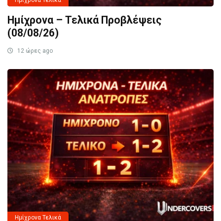
Ημίχρονα Τελικά
Ημίχρονα – Τελικά Προβλέψεις
(08/08/26)
12 ώρες ago
Ημίχρονα Τελικά