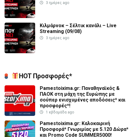
3 ημέρες ago
Κιλμάρνοκ – Σέλτικ κανάλι – Live
Streaming (09/08)
3 ημέρες ago
HOT Προσφορές*
Pamestoixima.gr: Παναθηναϊκός &
ΠΑΟΚ στη μάχη της Ευρώπης με
σούπερ ενισχυμένες αποδόσεις* και
προσφορές*!
1 εβδομάδα ago
Pamestoixima.gr: Καλοκαιρινή
Προσφορά* Γνωριμίας με 5.120 Δώρα*
και Promo Code SUMMER5000!