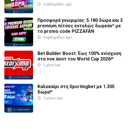
3 εβδομάδες ago
Προσφορά γνωριμίας: 5.180 δώρα και 3
premium πίτσες εντελώς δωρεάν* με
το promo code PIZZAFAN
4 εβδομάδες ago
Bet Builder Boost: Έως 100% ενίσχυση
στα νοκ άουτ του World Cup 2026!*
1 μήνα ago
Καλοκαίρι στη Sportingbet με 1.305
δώρα!*
2 μήνες ago