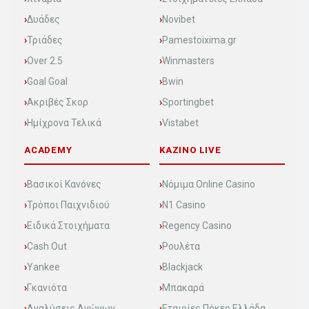
Δυάδες
Novibet
Τριάδες
Pamestoixima.gr
Over 2.5
Winmasters
Goal Goal
Bwin
Ακριβές Σκορ
Sportingbet
Ημίχρονα Τελικά
Vistabet
ACADEMY
KAZINO LIVE
Βασικοί Κανόνες
Νόμιμα Online Casino
Τρόποι Παιχνιδιού
N1 Casino
Ειδικά Στοιχήματα
Regency Casino
Cash Out
Ρουλέτα
Yankee
Blackjack
Γκανιότα
Μπακαρά
Αναλύσεις Αγώνων
Εταιρίες Πόκερ Ελλάδα