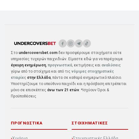
Στο
undercoversbet.com
δεν προσφέρουμε στοιχήματα ούτε
υπηρεσίες τυχερών παιχνιδιών. Είμαστε εδώ για να παρέχουμε
έγκυρη ενημέρωση
,
προγνωστικά
, εκτιμήσεις και
αναλύσεις
γύρω από το στοίχημα και από τις
νόμιμες στοιχηματικές
εταιρίες
στην Ελλάδα
, πάντα σε καθαρά ενημερωτικό πλαίσιο.
Υποστηρίζουμε το υπεύθυνο παιχνίδι και η πρόσβαση επιτρέπεται
μόνο σε επισκέπτες
άνω των 21 ετών
. *Ισχύουν Όροι &
Προϋποθέσεις
ΠΡΟΓΝΩΣΤΙΚΆ
ΣΤΟΙΧΗΜΑΤΙΚΈΣ
Χινάρια
Στοιχηματικές Ελλάδα