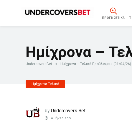
ΠΡΟΓΝΩΣΤΙΚΑ
Τ
Ημίχρονα – Τελ
UndercoversBet
»
Ημίχρονα – Τελικά Προβλέψεις (01/04/26)
Ημίχρονα Τελικά
by
Undercovers Bet
4 μήνες ago