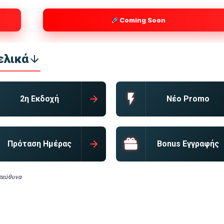
Coming Soon
ελικά
2η Εκδοχή
Νέο Promo
Πρόταση Ημέρας
Bonus Εγγραφής
Υπεύθυνα