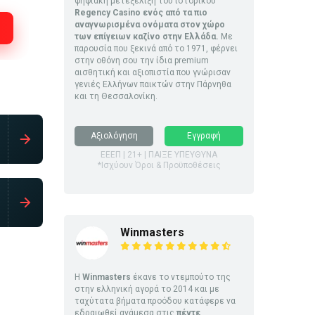
ψηφιακή μετεξέλιξη του ιστορικού
Regency Casino ενός από τα πιο
αναγνωρισμένα ονόματα στον χώρο
των επίγειων καζίνο στην Ελλάδα.
Με
παρουσία που ξεκινά από το 1971, φέρνει
στην οθόνη σου την ίδια premium
αισθητική και αξιοπιστία που γνώρισαν
γενιές Ελλήνων παικτών στην Πάρνηθα
και τη Θεσσαλονίκη.
Αξιολόγηση
Εγγραφή
ΕΕΕΠ | 21+ | ΠΑΙΞΕ ΥΠΕΥΘΥΝΑ
*Ισχύουν Όροι & Προϋποθέσεις
Winmasters
Η
Winmasters
έκανε το ντεμπούτο της
στην ελληνική αγορά το 2014 και με
ταχύτατα βήματα προόδου κατάφερε να
εδραιωθεί ανάμεσα στις
πέντε