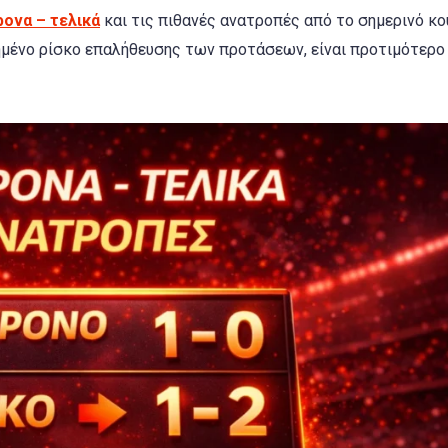
ρονα – τελικά
και τις πιθανές ανατροπές από το σημερινό κο
ξημένο ρίσκο επαλήθευσης των προτάσεων, είναι προτιμότερο