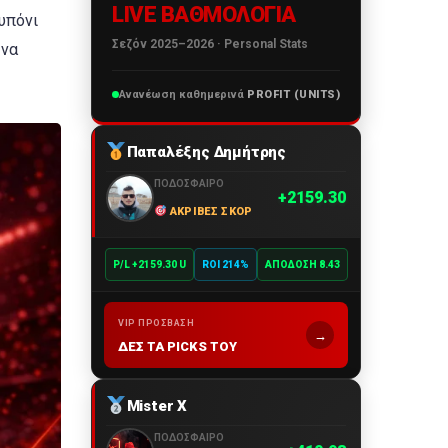
LIVE ΒΑΘΜΟΛΟΓΊΑ
υπόνι
Σεζόν 2025–2026 · Personal Stats
 να
Ανανέωση καθημερινά
PROFIT (UNITS)
Παπαλέξης Δημήτρης
ΠΟΔΌΣΦΑΙΡΟ
2159.30
ΑΚΡΙΒΈΣ ΣΚΟΡ
P/L +2159.30 U
ROI 214%
ΑΠΌΔΟΣΗ 8.43
VIP ΠΡΌΣΒΑΣΗ
→
ΔΕΣ ΤΑ PICKS ΤΟΥ
Mister X
ΠΟΔΌΣΦΑΙΡΟ