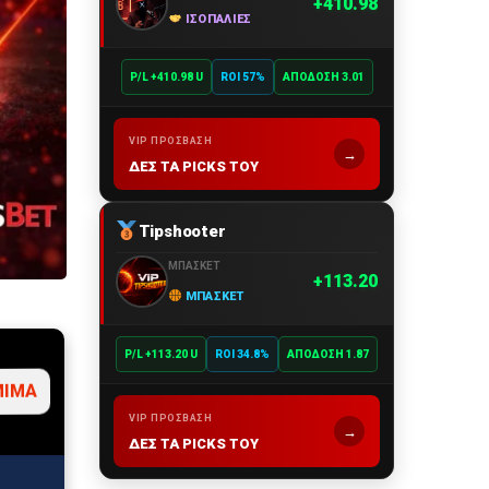
410.98
ΙΣΟΠΑΛΊΕΣ
P/L +410.98 U
ROI 57%
ΑΠΌΔΟΣΗ 3.01
VIP ΠΡΌΣΒΑΣΗ
→
ΔΕΣ ΤΑ PICKS ΤΟΥ
Tipshooter
ΜΠΆΣΚΕΤ
113.20
ΜΠΆΣΚΕΤ
P/L +113.20 U
ROI 34.8%
ΑΠΌΔΟΣΗ 1.87
ΜΙΜΑ
VIP ΠΡΌΣΒΑΣΗ
→
ΔΕΣ ΤΑ PICKS ΤΟΥ