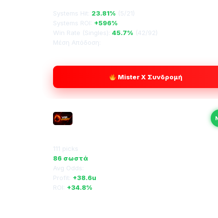
Μάρτιος
Systems Hit:
23.81%
(5/21)
Systems ROI:
+596%
Win Rate (Singles):
45.7%
(42/92)
Μέση Απόδοση:
2.93
Mister X Συνδρομή
VIP TipShooter
VIP SINGLE ΠΡΟΤΑΣΕΙΣ
111 picks
86 σωστά
Avg Odds:
1.74
Profit:
+38.6u
ROI:
+34.8%