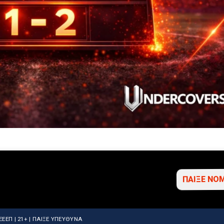
ΠΑΙΞΕ ΝΟ
ΕΕΕΠ | 21+ | ΠΑΙΞΕ ΥΠΕΥΘΥΝΑ