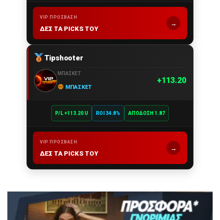
VIP ΠΡΌΣΒΑΣΗ
→
ΔΕΣ ΤΑ PICKS ΤΟΥ
Tipshooter
ΜΠΆΣΚΕΤ
113.20
ΜΠΆΣΚΕΤ
P/L +113.20 U
ROI 34.8%
ΑΠΌΔΟΣΗ 1.87
VIP ΠΡΌΣΒΑΣΗ
→
ΔΕΣ ΤΑ PICKS ΤΟΥ