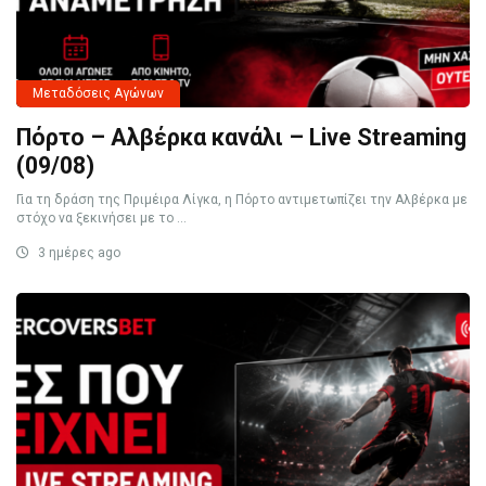
Μεταδόσεις Αγώνων
Πόρτο – Αλβέρκα κανάλι – Live Streaming
(09/08)
Για τη δράση της Πριμέιρα Λίγκα, η Πόρτο αντιμετωπίζει την Αλβέρκα με
στόχο να ξεκινήσει με το ...
3 ημέρες ago