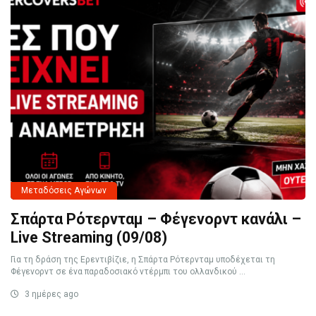
Μεταδόσεις Αγώνων
Σπάρτα Ρότερνταμ – Φέγενορντ κανάλι –
Live Streaming (09/08)
Για τη δράση της Ερεντιβίζιε, η Σπάρτα Ρότερνταμ υποδέχεται τη
Φέγενορντ σε ένα παραδοσιακό ντέρμπι του ολλανδικού ...
3 ημέρες ago