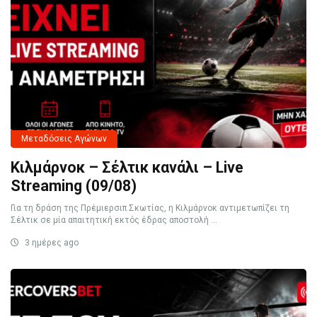
Μεταδόσεις Αγώνων
Κιλμάρνοκ – Σέλτικ κανάλι – Live
Streaming (09/08)
Για τη δράση της Πρέμιερσιπ Σκωτίας, η Κιλμάρνοκ αντιμετωπίζει τη
Σέλτικ σε μία απαιτητική εκτός έδρας αποστολή ...
3 ημέρες ago