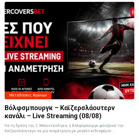
Μεταδόσεις Αγώνων
Βόλφσμπουργκ – Καϊζερσλάουτερν
κανάλι – Live Streaming (08/08)
Για τη δράση της 2. Μπουντεσλίγκα, η Βόλφσμπουργκ φιλοξενεί την
Καϊζερσλάουτερν σε μία αναμέτρηση με μεγάλο ενδιαφέρον ...