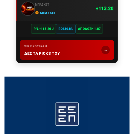
ΜΠΆΣΚΕΤ
113.20
ΜΠΆΣΚΕΤ
P/L +113.20 U
ROI 34.8%
ΑΠΌΔΟΣΗ 1.87
VIP ΠΡΌΣΒΑΣΗ
→
ΔΕΣ ΤΑ PICKS ΤΟΥ