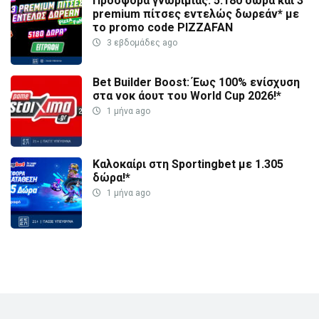
Προσφορά γνωριμίας: 5.180 δώρα και 3
premium πίτσες εντελώς δωρεάν* με
το promo code PIZZAFAN
3 εβδομάδες ago
Bet Builder Boost: Έως 100% ενίσχυση
στα νοκ άουτ του World Cup 2026!*
1 μήνα ago
Καλοκαίρι στη Sportingbet με 1.305
δώρα!*
1 μήνα ago