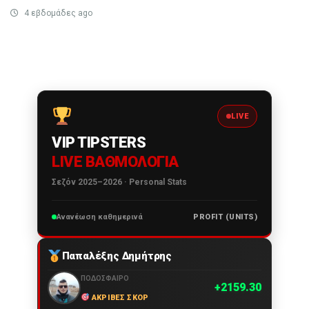
4 εβδομάδες ago
LIVE
VIP TIPSTERS
LIVE ΒΑΘΜΟΛΟΓΊΑ
Σεζόν 2025–2026 · Personal Stats
Ανανέωση καθημερινά
PROFIT (UNITS)
Παπαλέξης Δημήτρης
ΠΟΔΌΣΦΑΙΡΟ
2159.30
ΑΚΡΙΒΈΣ ΣΚΟΡ