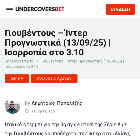
ΣΥΝΔΕΣΗ
Γιουβέντους – Ίντερ
Προγνωστικά (13/09/25) |
Ισορροπία στο 3.10
UndercoversBet
»
Γιουβέντους – Ίντερ Προγνωστικά (13/09/25) |
Ισορροπία στο 3.10
Serie A
Αναλύσεις Αγώνων
by
Δημήτριος Παπαλέξης
11 μήνες ago
Ιταλικό Ντέρμπι για την 3η αγωνιστική της Σέριε Α με
την
Γιουβέντους
να υποδέχεται την
Ίντερ
στο «Αλίανζ