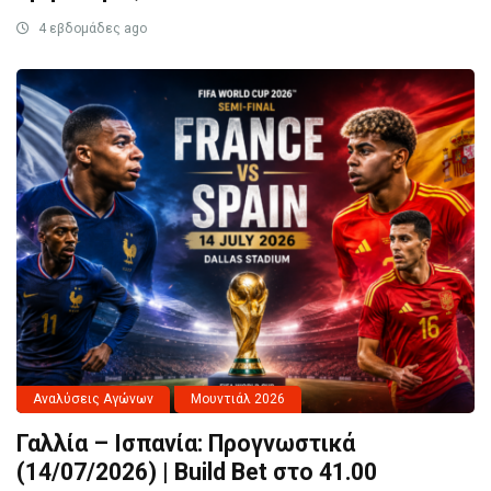
4 εβδομάδες ago
Αναλύσεις Αγώνων
Μουντιάλ 2026
Γαλλία – Ισπανία: Προγνωστικά
(14/07/2026) | Build Bet στο 41.00