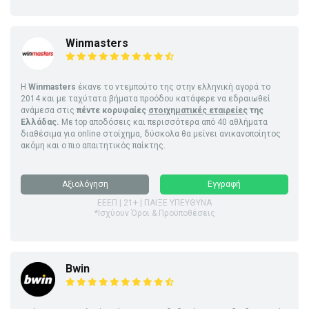
Winmasters
Η
Winmasters
έκανε το ντεμπούτο της στην ελληνική αγορά το
2014 και με ταχύτατα βήματα προόδου κατάφερε να εδραιωθεί
ανάμεσα στις
πέντε κορυφαίες
στοιχηματικές εταιρείες
της
Ελλάδας.
Με top αποδόσεις και περισσότερα από 40 αθλήματα
διαθέσιμα για online στοίχημα, δύσκολα θα μείνει ανικανοποίητος
ακόμη και ο πιο απαιτητικός παίκτης.
Αξιολόγηση
Εγγραφή
ΕΕΕΠ | 21+ | ΠΑΙΞΕ ΥΠΕΥΘΥΝΑ
*Ισχύουν Όροι & Προϋποθέσεις
Bwin