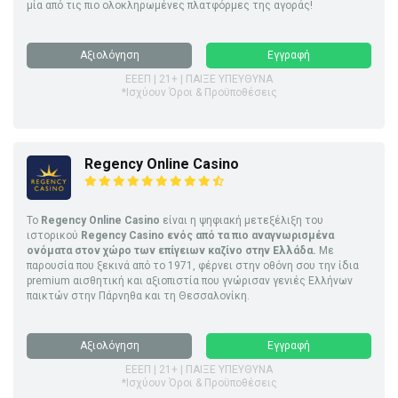
μία από τις πιο ολοκληρωμένες πλατφόρμες της αγοράς!
Αξιολόγηση
Εγγραφή
ΕΕΕΠ | 21+ | ΠΑΙΞΕ ΥΠΕΥΘΥΝΑ
*Ισχύουν Όροι & Προϋποθέσεις
Regency Online Casino
Το
Regency Online Casino
είναι η ψηφιακή μετεξέλιξη του
ιστορικού
Regency Casino ενός από τα πιο αναγνωρισμένα
ονόματα στον χώρο των επίγειων καζίνο στην Ελλάδα.
Με
παρουσία που ξεκινά από το 1971, φέρνει στην οθόνη σου την ίδια
premium αισθητική και αξιοπιστία που γνώρισαν γενιές Ελλήνων
παικτών στην Πάρνηθα και τη Θεσσαλονίκη.
Αξιολόγηση
Εγγραφή
ΕΕΕΠ | 21+ | ΠΑΙΞΕ ΥΠΕΥΘΥΝΑ
*Ισχύουν Όροι & Προϋποθέσεις