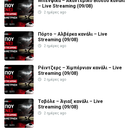
Μπενφίκα – Ακαντέμικο Βίσεου κανάλι
– Live Streaming (09/08)
2 ημέρες ago
Πόρτο – Αλβέρκα κανάλι – Live
Streaming (09/08)
2 ημέρες ago
Ρέιντζερς – Χιμπέρνιαν κανάλι – Live
Streaming (09/08)
2 ημέρες ago
Τσβόλε – Άγιαξ κανάλι – Live
Streaming (09/08)
2 ημέρες ago