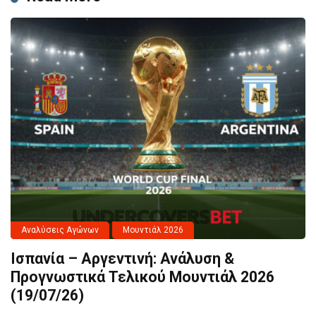
Αναλύσεις Αγώνων
Μουντιάλ 2026
Ισπανία – Αργεντινή: Ανάλυση &
Προγνωστικά Τελικού Μουντιάλ 2026
(19/07/26)