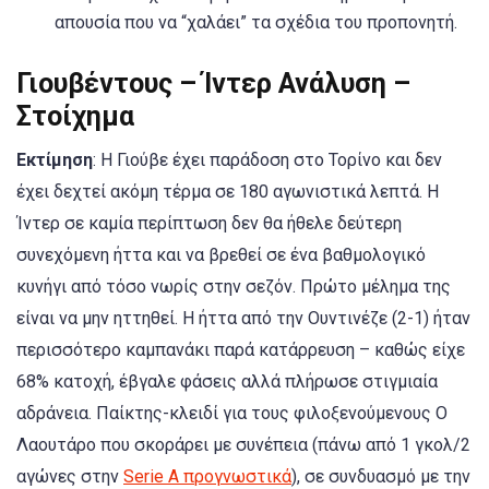
απουσία που να “χαλάει” τα σχέδια του προπονητή.
Γιουβέντους – Ίντερ Ανάλυση –
Στοίχημα
Εκτίμηση
: Η Γιούβε έχει παράδοση στο Τορίνο και δεν
έχει δεχτεί ακόμη τέρμα σε 180 αγωνιστικά λεπτά. Η
Ίντερ σε καμία περίπτωση δεν θα ήθελε δεύτερη
συνεχόμενη ήττα και να βρεθεί σε ένα βαθμολογικό
κυνήγι από τόσο νωρίς στην σεζόν. Πρώτο μέλημα της
είναι να μην ηττηθεί. Η ήττα από την Ουντινέζε (2-1) ήταν
περισσότερο καμπανάκι παρά κατάρρευση – καθώς είχε
68% κατοχή, έβγαλε φάσεις αλλά πλήρωσε στιγμιαία
αδράνεια. Παίκτης-κλειδί για τους φιλοξενούμενους Ο
Λαουτάρο που σκοράρει με συνέπεια (πάνω από 1 γκολ/2
αγώνες στην
Serie A προγνωστικά
), σε συνδυασμό με την