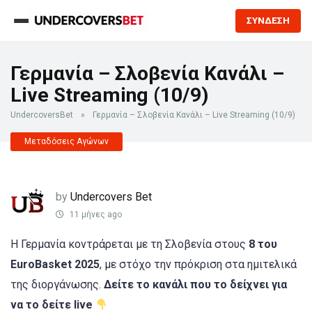
ΣΥΝΔΕΣΗ
Γερμανία – Σλοβενία Κανάλι –
Live Streaming (10/9)
UndercoversBet
»
Γερμανία – Σλοβενία Κανάλι – Live Streaming (10/9)
Μεταδόσεις Αγώνων
by
Undercovers Bet
11 μήνες ago
Η Γερμανία κοντράρεται με τη Σλοβενία στους
8 του
EuroBasket 2025
, με στόχο την πρόκριση στα ημιτελικά
της διοργάνωσης.
Δείτε το κανάλι που το δείχνει για
να το δείτε live