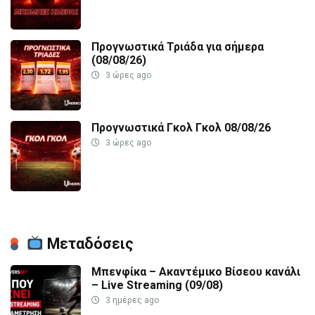
Προγνωστικά Τριάδα για σήμερα
(08/08/26)
3 ώρες ago
Προγνωστικά Γκολ Γκολ 08/08/26
3 ώρες ago
Μεταδόσεις
Μπενφίκα – Ακαντέμικο Βίσεου κανάλι
– Live Streaming (09/08)
3 ημέρες ago