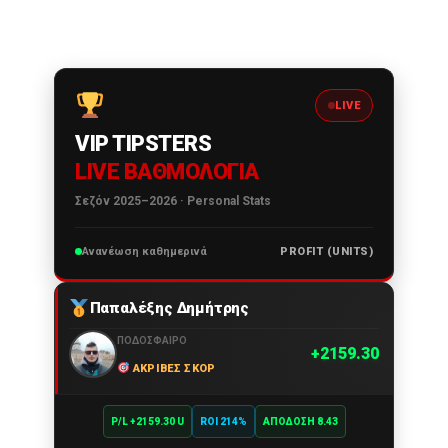
LIVE
VIP TIPSTERS
LIVE ΒΑΘΜΟΛΟΓΊΑ
Σεζόν 2025–2026 · Personal Stats
Ανανέωση καθημερινά
PROFIT (UNITS)
Παπαλέξης Δημήτρης
ΠΟΔΌΣΦΑΙΡΟ
2159.30
ΑΚΡΙΒΈΣ ΣΚΟΡ
P/L +2159.30 U
ROI 214%
ΑΠΌΔΟΣΗ 8.43