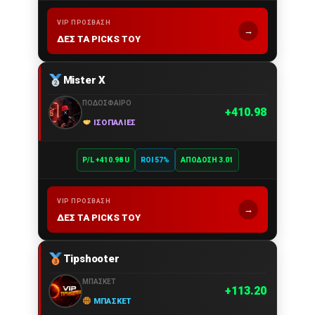
VIP ΠΡΌΣΒΑΣΗ
→
ΔΕΣ ΤΑ PICKS ΤΟΥ
Mister X
ΠΟΔΌΣΦΑΙΡΟ
410.98
ΙΣΟΠΑΛΊΕΣ
P/L +410.98 U
ROI 57%
ΑΠΌΔΟΣΗ 3.01
VIP ΠΡΌΣΒΑΣΗ
→
ΔΕΣ ΤΑ PICKS ΤΟΥ
Tipshooter
ΜΠΆΣΚΕΤ
113.20
ΜΠΆΣΚΕΤ