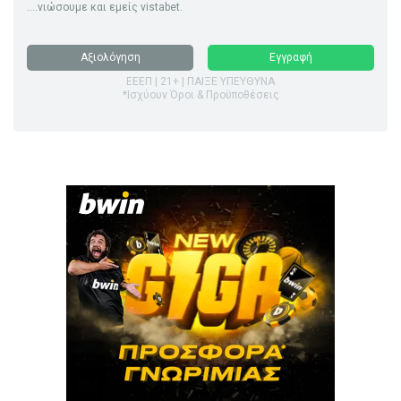
....νιώσουμε και εμείς vistabet.
Αξιολόγηση
Εγγραφή
ΕΕΕΠ | 21+ | ΠΑΙΞΕ ΥΠΕΥΘΥΝΑ
*Ισχύουν Όροι & Προϋποθέσεις