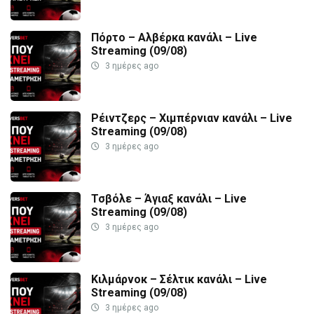
Πόρτο – Αλβέρκα κανάλι – Live
Streaming (09/08)
3 ημέρες ago
Ρέιντζερς – Χιμπέρνιαν κανάλι – Live
Streaming (09/08)
3 ημέρες ago
Τσβόλε – Άγιαξ κανάλι – Live
Streaming (09/08)
3 ημέρες ago
Κιλμάρνοκ – Σέλτικ κανάλι – Live
Streaming (09/08)
3 ημέρες ago