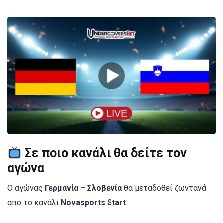
Σε ποιο κανάλι θα δείτε τον
αγώνα
Ο αγώνας
Γερμανία – Σλοβενία
θα μεταδοθεί ζωντανά
από το κανάλι
Novasports Start
.