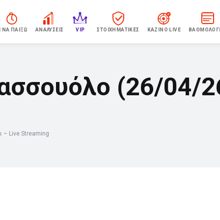
Ι ΝΑ ΠΑΙΞΩ
ΑΝΑΛΥΣΕΙΣ
VIP
ΣΤΟΙΧΗΜΑΤΙΚΕΣ
KAZINO LIVE
ΒΑΘΜΟΛΟΓ
ασσουόλο (26/04/2
 – Live Streaming