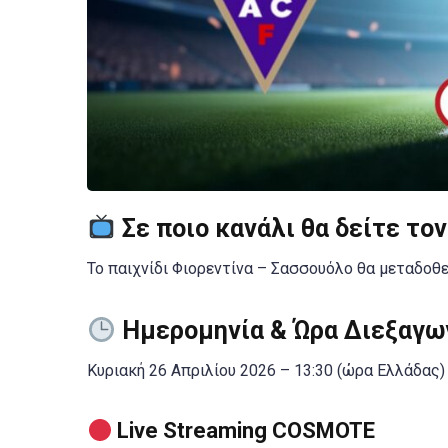
Σε ποιο κανάλι θα δείτε το
Το παιχνίδι Φιορεντίνα – Σασσουόλο θα μεταδο
Ημερομηνία & Ώρα Διεξαγω
Κυριακή 26 Απριλίου 2026 – 13:30 (ώρα Ελλάδας)
Live Streaming COSMOTE