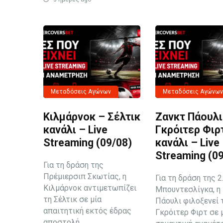
Μεταδόσεις Αγώνων
Μεταδόσεις Αγώνων
Κιλμάρνοκ – Σέλτικ
Ζανκτ Πάουλι
κανάλι – Live
Γκρόιτερ Φιρ
Streaming (09/08)
κανάλι – Live
Streaming (0
Για τη δράση της
Πρέμιερσιπ Σκωτίας, η
Για τη δράση της 2
Κιλμάρνοκ αντιμετωπίζει
Μπουντεσλίγκα, η
τη Σέλτικ σε μία
Πάουλι φιλοξενεί 
απαιτητική εκτός έδρας
Γκρόιτερ Φιρτ σε 
αποστολή ...