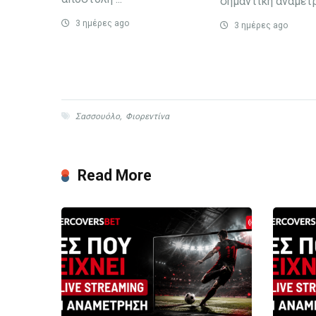
σημαντική αναμέτρη
3 ημέρες ago
3 ημέρες ago
Σασσουόλο
,
Φιορεντίνα
Read More