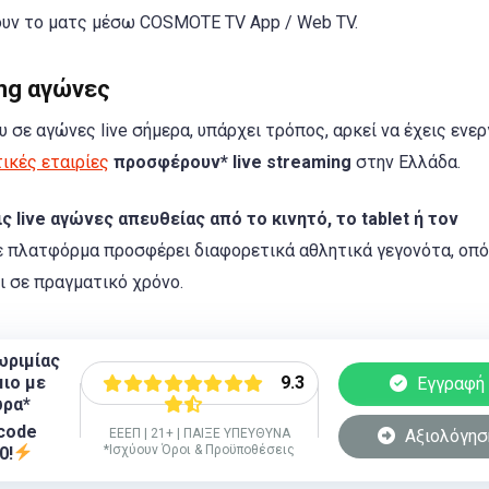
υν το ματς μέσω COSMOTE TV App / Web TV.
ing αγώνες
σε αγώνες live σήμερα, υπάρχει τρόπος, αρκεί να έχεις ενερ
ικές εταιρίες
προσφέρουν* live streaming
στην Ελλάδα.
ς live αγώνες απευθείας από το κινητό, το tablet ή τον
θε πλατφόρμα προσφέρει διαφορετικά αθλητικά γεγονότα, οπ
οι σε πραγματικό χρόνο.
ωριμίας
μιο με
9.3
Εγγραφή
ώρα*
code
Αξιολόγησ
ΕΕΕΠ | 21+ | ΠΑΙΞΕ ΥΠΕΥΘΥΝΑ
*Ισχύουν Όροι & Προϋποθέσεις
0!