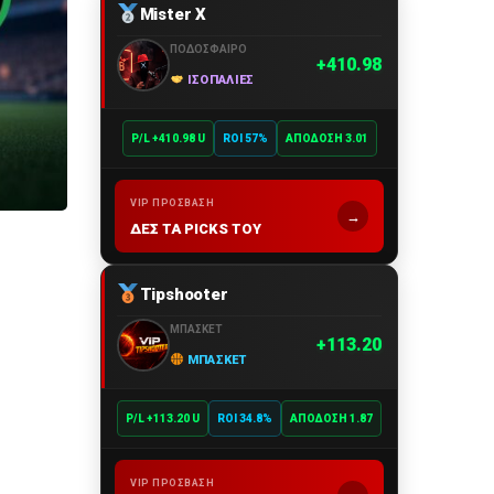
Mister X
ΠΟΔΌΣΦΑΙΡΟ
410.98
ΙΣΟΠΑΛΊΕΣ
P/L +410.98 U
ROI 57%
ΑΠΌΔΟΣΗ 3.01
VIP ΠΡΌΣΒΑΣΗ
→
ΔΕΣ ΤΑ PICKS ΤΟΥ
Tipshooter
ΜΠΆΣΚΕΤ
113.20
ΜΠΆΣΚΕΤ
P/L +113.20 U
ROI 34.8%
ΑΠΌΔΟΣΗ 1.87
VIP ΠΡΌΣΒΑΣΗ