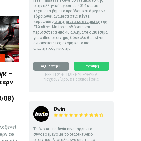
Η
Winmasters
έκανε το ντεμπούτο της
στην ελληνική αγορά το 2014 και με
ταχύτατα βήματα προόδου κατάφερε να
εδραιωθεί ανάμεσα στις
πέντε
κορυφαίες
στοιχηματικές εταιρείες
της
Ελλάδας.
Με top αποδόσεις και
περισσότερα από 40 αθλήματα διαθέσιμα
για online στοίχημα, δύσκολα θα μείνει
ανικανοποίητος ακόμη και ο πιο
απαιτητικός παίκτης.
ν
Αξιολόγηση
Εγγραφή
γκ –
ΕΕΕΠ | 21+ | ΠΑΙΞΕ ΥΠΕΥΘΥΝΑ
*Ισχύουν Όροι & Προϋποθέσεις
τερν
8/08)
Bwin
.
λοξενεί
Το όνομα της
Bwin
είναι άρρηκτα
ερν σε
συνδεδεμένο με το διαδικτυακό
στοίχημα. Αποτελεί ένα από τα πιο