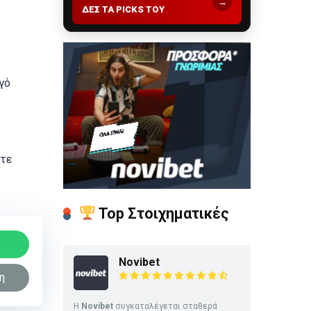
→
ΔΕΣ ΤΑ PICKS ΤΟΥ
γό
ότε
Top Στοιχηματικές
Novibet
η
Η
Novibet
συγκαταλέγεται σταθερά