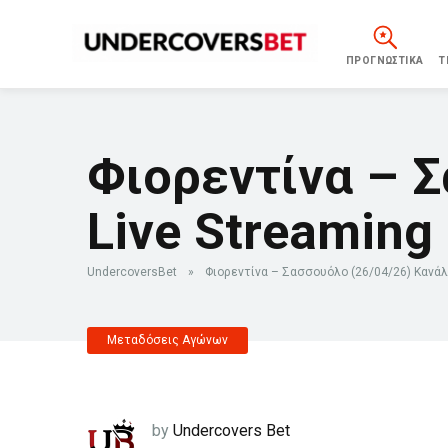
ΠΡΟΓΝΩΣΤΙΚΑ
Τ
Φιορεντίνα – Σ
Live Streaming
UndercoversBet
»
Φιορεντίνα – Σασσουόλο (26/04/26) Κανάλι
Μεταδόσεις Αγώνων
by
Undercovers Bet