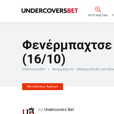
ΠΡΟΓΝΩΣΤΙΚΑ
Τ
Φενέρμπαχτσε 
(16/10)
UndercoversBet
»
Φενέρμπαχτσε – Μπάγερν Κανάλι Live Stre
Μεταδόσεις Αγώνων
by
Undercovers Bet