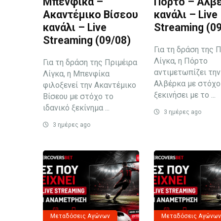
Μπενφίκα –
Πόρτο – Αλβ
Ακαντέμικο Βίσεου
κανάλι – Live
κανάλι – Live
Streaming (0
Streaming (09/08)
Για τη δράση της 
Λίγκα, η Πόρτο
Για τη δράση της Πριμέιρα
αντιμετωπίζει την
Λίγκα, η Μπενφίκα
Αλβέρκα με στόχο
φιλοξενεί την Ακαντέμικο
ξεκινήσει με το ...
Βίσεου με στόχο το
ιδανικό ξεκίνημα ...
3 ημέρες ago
3 ημέρες ago
Μεταδόσεις Αγώνων
Μεταδόσεις Αγώνων