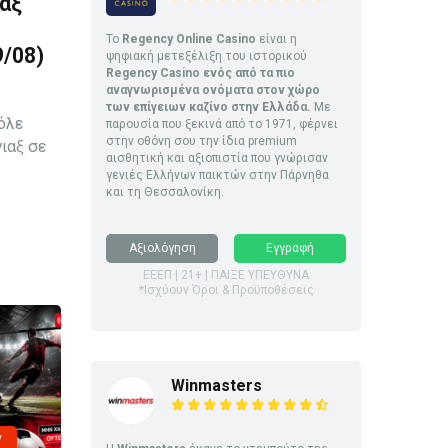
αξ
Το
Regency Online Casino
είναι η
9/08)
ψηφιακή μετεξέλιξη του ιστορικού
Regency Casino ενός από τα πιο
αναγνωρισμένα ονόματα στον χώρο
των επίγειων καζίνο στην Ελλάδα.
Με
βόλε
παρουσία που ξεκινά από το 1971, φέρνει
στην οθόνη σου την ίδια premium
ιαξ σε
αισθητική και αξιοπιστία που γνώρισαν
γενιές Ελλήνων παικτών στην Πάρνηθα
και τη Θεσσαλονίκη.
Αξιολόγηση
Εγγραφή
ΕΕΕΠ | 21+ | ΠΑΙΞΕ ΥΠΕΥΘΥΝΑ
*Ισχύουν Όροι & Προϋποθέσεις
Winmasters
ν