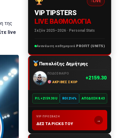
LIVE
VIP TIPSTERS
LIVE ΒΑΘΜΟΛΟΓΊΑ
ση της
Σεζόν 2025–2026 · Personal Stats
τε live
Ανανέωση καθημερινά
PROFIT (UNITS)
Παπαλέξης Δημήτρης
ΠΟΔΌΣΦΑΙΡΟ
2159.30
ΑΚΡΙΒΈΣ ΣΚΟΡ
P/L +2159.30 U
ROI 214%
ΑΠΌΔΟΣΗ 8.43
VIP ΠΡΌΣΒΑΣΗ
→
ΔΕΣ ΤΑ PICKS ΤΟΥ