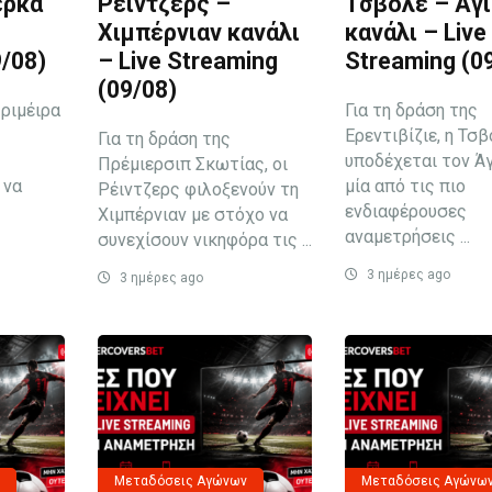
έρκα
Ρέιντζερς –
Τσβόλε – Άγι
Χιμπέρνιαν κανάλι
κανάλι – Live
9/08)
– Live Streaming
Streaming (0
(09/08)
Πριμέιρα
Για τη δράση της
Ερεντιβίζιε, η Τσ
Για τη δράση της
υποδέχεται τον Άγ
Πρέμιερσιπ Σκωτίας, οι
 να
μία από τις πιο
Ρέιντζερς φιλοξενούν τη
ενδιαφέρουσες
Χιμπέρνιαν με στόχο να
αναμετρήσεις ...
συνεχίσουν νικηφόρα τις ...
3 ημέρες ago
3 ημέρες ago
Μεταδόσεις Αγώνων
Μεταδόσεις Αγώνω