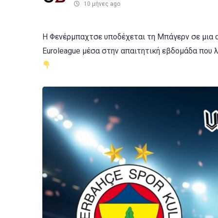
10 μήνες ago
Η Φενέρμπαχτσε υποδέχεται τη Μπάγερν σε μια α
Euroleague μέσα στην απαιτητική εβδομάδα που 