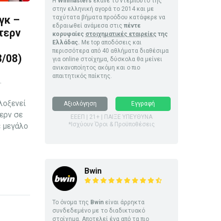
Η
Winmasters
έκανε το ντεμπούτο της
στην ελληνική αγορά το 2014 και με
ταχύτατα βήματα προόδου κατάφερε να
γκ –
εδραιωθεί ανάμεσα στις
πέντε
τερν
κορυφαίες
στοιχηματικές εταιρείες
της
Ελλάδας.
Με top αποδόσεις και
περισσότερα από 40 αθλήματα διαθέσιμα
8/08)
για online στοίχημα, δύσκολα θα μείνει
ανικανοποίητος ακόμη και ο πιο
απαιτητικός παίκτης.
.
λοξενεί
Αξιολόγηση
Εγγραφή
ερν σε
ΕΕΕΠ | 21+ | ΠΑΙΞΕ ΥΠΕΥΘΥΝΑ
*Ισχύουν Όροι & Προϋποθέσεις
ε μεγάλο
Bwin
Το όνομα της
Bwin
είναι άρρηκτα
συνδεδεμένο με το διαδικτυακό
στοίχημα. Αποτελεί ένα από τα πιο