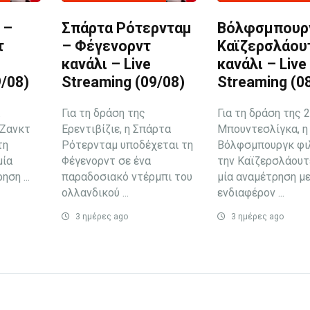
 –
Σπάρτα Ρότερνταμ
Βόλφσμπουρ
τ
– Φέγενορντ
Καϊζερσλάου
κανάλι – Live
κανάλι – Live
9/08)
Streaming (09/08)
Streaming (0
.
Για τη δράση της
Για τη δράση της 2
 Ζανκτ
Ερεντιβίζιε, η Σπάρτα
Μπουντεσλίγκα, η
τη
Ρότερνταμ υποδέχεται τη
Βόλφσμπουργκ φι
μία
Φέγενορντ σε ένα
την Καϊζερσλάουτ
ση ...
παραδοσιακό ντέρμπι του
μία αναμέτρηση μ
ολλανδικού ...
ενδιαφέρον ...
3 ημέρες ago
3 ημέρες ago