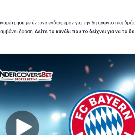
ναμέτρηση με έντονο ενδιαφέρον για την 5η αγωνιστική δρά
λαμβάνει δράση.
Δείτε το κανάλι που το δείχνει για να το δεί