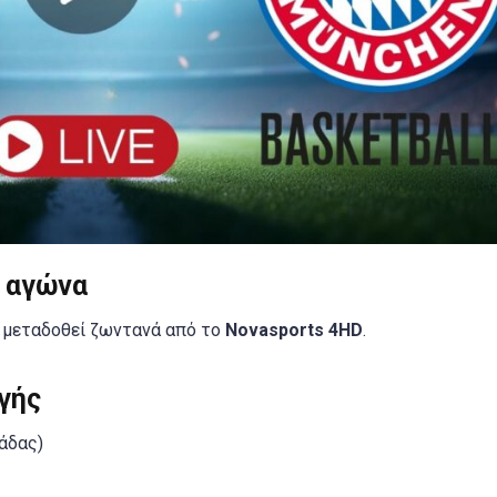
ν αγώνα
 μεταδοθεί ζωντανά από το
Novasports 4HD
.
γής
άδας)