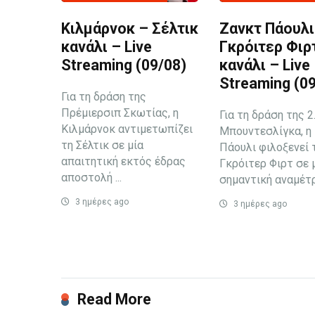
Κιλμάρνοκ – Σέλτικ
Ζανκτ Πάουλι
κανάλι – Live
Γκρόιτερ Φιρ
Streaming (09/08)
κανάλι – Live
Streaming (0
Για τη δράση της
Πρέμιερσιπ Σκωτίας, η
Για τη δράση της 2
Κιλμάρνοκ αντιμετωπίζει
Μπουντεσλίγκα, η
τη Σέλτικ σε μία
Πάουλι φιλοξενεί 
απαιτητική εκτός έδρας
Γκρόιτερ Φιρτ σε 
αποστολή ...
σημαντική αναμέτρη
3 ημέρες ago
3 ημέρες ago
Read More