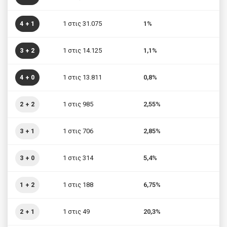
1 στις 31.075
1%
4 + 1
1 στις 14.125
1,1%
3 + 2
1 στις 13.811
0,8%
4 + 0
1 στις 985
2,55%
2 + 2
1 στις 706
2,85%
3 + 1
1 στις 314
5,4%
3 + 0
1 στις 188
6,75%
1 + 2
1 στις 49
20,3%
2 + 1