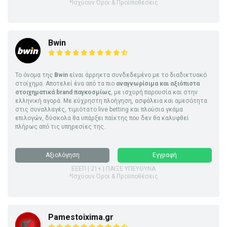
*Ισχύουν Όροι & Προϋποθέσεις
Bwin
Το όνομα της
Bwin
είναι άρρηκτα συνδεδεμένο με το διαδικτυακό
στοίχημα. Αποτελεί ένα από τα πιο
αναγνωρίσιμα και αξιόπιστα
στοιχηματικά brand παγκοσμίως
, με ισχυρή παρουσία και στην
ελληνική αγορά. Με εύχρηστη πλοήγηση, ασφάλεια και αμεσότητα
στις συναλλαγές, τιμιότατο live betting και πλούσια γκάμα
επιλογών, δύσκολα θα υπάρξει παίκτης που δεν θα καλυφθεί
πλήρως από τις υπηρεσίες της.
Αξιολόγηση
Εγγραφή
ΕΕΕΠ | 21+ | ΠΑΙΞΕ ΥΠΕΥΘΥΝΑ
*Ισχύουν Όροι & Προϋποθέσεις
Pamestoixima.gr