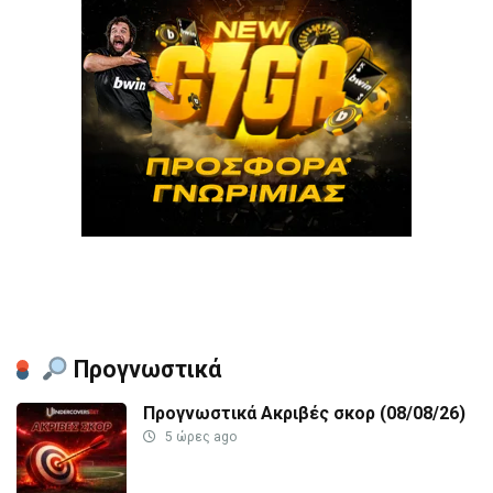
Προγνωστικά
Προγνωστικά Ακριβές σκορ (08/08/26)
5 ώρες ago