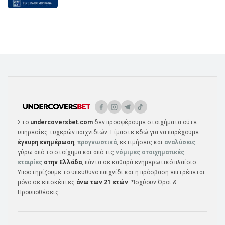
Στο
undercoversbet.com
δεν προσφέρουμε στοιχήματα ούτε
υπηρεσίες τυχερών παιχνιδιών. Είμαστε εδώ για να παρέχουμε
έγκυρη ενημέρωση
,
προγνωστικά
, εκτιμήσεις και
αναλύσεις
γύρω από το στοίχημα και από τις
νόμιμες στοιχηματικές
εταιρίες
στην Ελλάδα
, πάντα σε καθαρά ενημερωτικό πλαίσιο.
Υποστηρίζουμε το υπεύθυνο παιχνίδι και η πρόσβαση επιτρέπεται
μόνο σε επισκέπτες
άνω των 21 ετών
. *Ισχύουν Όροι &
Προϋποθέσεις