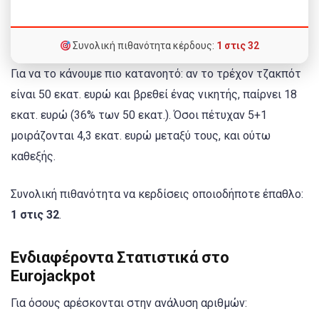
Συνολική πιθανότητα κέρδους:
1 στις 32
Για να το κάνουμε πιο κατανοητό: αν το τρέχον τζακπότ
είναι 50 εκατ. ευρώ και βρεθεί ένας νικητής, παίρνει 18
εκατ. ευρώ (36% των 50 εκατ.). Όσοι πέτυχαν 5+1
μοιράζονται 4,3 εκατ. ευρώ μεταξύ τους, και ούτω
καθεξής.
Συνολική πιθανότητα να κερδίσεις οποιοδήποτε έπαθλο:
1 στις 32
.
Ενδιαφέροντα Στατιστικά στο
Eurojackpot
Για όσους αρέσκονται στην ανάλυση αριθμών: