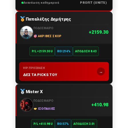
Ανανέωση καθημερινά
PROFIT (UNITS)
Παπαλέξης Δημήτρης
ΠΟΔΌΣΦΑΙΡΟ
2159.30
ΑΚΡΙΒΈΣ ΣΚΟΡ
P/L +2159.30 U
ROI 214%
ΑΠΌΔΟΣΗ 8.43
VIP ΠΡΌΣΒΑΣΗ
→
ΔΕΣ ΤΑ PICKS ΤΟΥ
Mister X
ΠΟΔΌΣΦΑΙΡΟ
410.98
ΙΣΟΠΑΛΊΕΣ
P/L +410.98 U
ROI 57%
ΑΠΌΔΟΣΗ 3.01