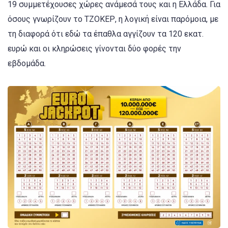
19 συμμετέχουσες χώρες ανάμεσά τους και η Ελλάδα. Για
όσους γνωρίζουν το ΤΖΟΚΕΡ, η λογική είναι παρόμοια, με
τη διαφορά ότι εδώ τα έπαθλα αγγίζουν τα 120 εκατ.
ευρώ και οι κληρώσεις γίνονται δύο φορές την
εβδομάδα.