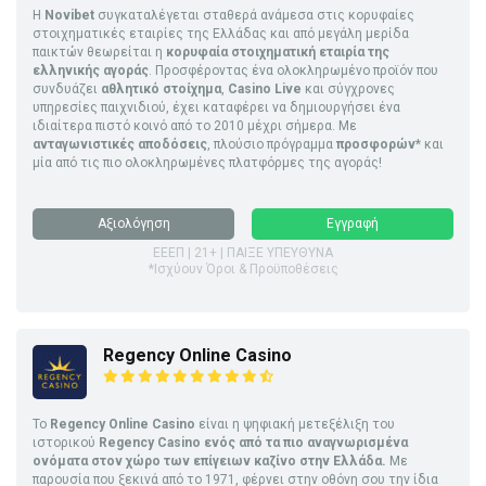
Η
Novibet
συγκαταλέγεται σταθερά ανάμεσα στις κορυφαίες
στοιχηματικές εταιρίες της Ελλάδας και από μεγάλη μερίδα
παικτών θεωρείται η
κορυφαία στοιχηματική εταιρία της
ελληνικής αγοράς
. Προσφέροντας ένα ολοκληρωμένο προϊόν που
συνδυάζει
αθλητικό στοίχημα
,
Casino Live
και σύγχρονες
υπηρεσίες παιχνιδιού, έχει καταφέρει να δημιουργήσει ένα
ιδιαίτερα πιστό κοινό από το 2010 μέχρι σήμερα. Με
ανταγωνιστικές αποδόσεις
, πλούσιο πρόγραμμα
προσφορών
* και
μία από τις πιο ολοκληρωμένες πλατφόρμες της αγοράς!
Αξιολόγηση
Εγγραφή
ΕΕΕΠ | 21+ | ΠΑΙΞΕ ΥΠΕΥΘΥΝΑ
*Ισχύουν Όροι & Προϋποθέσεις
Regency Online Casino
Το
Regency Online Casino
είναι η ψηφιακή μετεξέλιξη του
ιστορικού
Regency Casino ενός από τα πιο αναγνωρισμένα
ονόματα στον χώρο των επίγειων καζίνο στην Ελλάδα.
Με
παρουσία που ξεκινά από το 1971, φέρνει στην οθόνη σου την ίδια