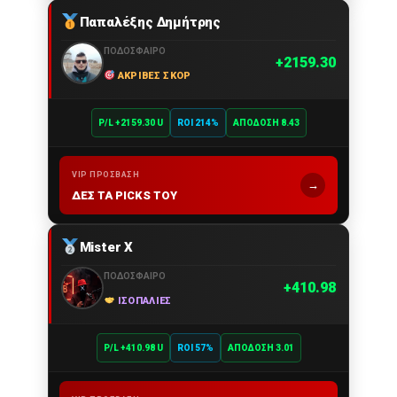
Παπαλέξης Δημήτρης
ΠΟΔΌΣΦΑΙΡΟ
2159.30
ΑΚΡΙΒΈΣ ΣΚΟΡ
P/L +2159.30 U
ROI 214%
ΑΠΌΔΟΣΗ 8.43
VIP ΠΡΌΣΒΑΣΗ
→
ΔΕΣ ΤΑ PICKS ΤΟΥ
Mister X
ΠΟΔΌΣΦΑΙΡΟ
410.98
ΙΣΟΠΑΛΊΕΣ
P/L +410.98 U
ROI 57%
ΑΠΌΔΟΣΗ 3.01