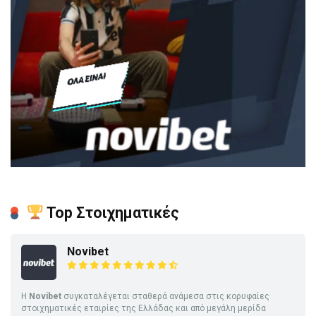
Top Στοιχηματικές
Novibet
Η
Novibet
συγκαταλέγεται σταθερά ανάμεσα στις κορυφαίες
στοιχηματικές εταιρίες της Ελλάδας και από μεγάλη μερίδα