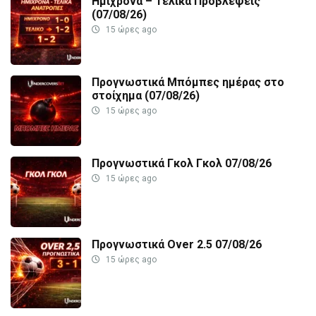
Ημίχρονα – Τελικά Προβλέψεις
(07/08/26)
15 ώρες ago
Προγνωστικά Μπόμπες ημέρας στο
στοίχημα (07/08/26)
15 ώρες ago
Προγνωστικά Γκολ Γκολ 07/08/26
15 ώρες ago
Προγνωστικά Over 2.5 07/08/26
15 ώρες ago