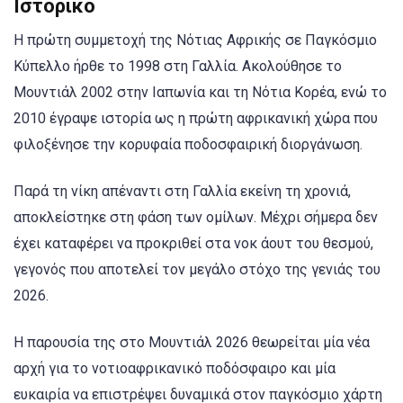
Ιστορικό
Η πρώτη συμμετοχή της Νότιας Αφρικής σε Παγκόσμιο
Κύπελλο ήρθε το 1998 στη Γαλλία. Ακολούθησε το
Μουντιάλ 2002 στην Ιαπωνία και τη Νότια Κορέα, ενώ το
2010 έγραψε ιστορία ως η πρώτη αφρικανική χώρα που
φιλοξένησε την κορυφαία ποδοσφαιρική διοργάνωση.
Παρά τη νίκη απέναντι στη Γαλλία εκείνη τη χρονιά,
αποκλείστηκε στη φάση των ομίλων. Μέχρι σήμερα δεν
έχει καταφέρει να προκριθεί στα νοκ άουτ του θεσμού,
γεγονός που αποτελεί τον μεγάλο στόχο της γενιάς του
2026.
Η παρουσία της στο Μουντιάλ 2026 θεωρείται μία νέα
αρχή για το νοτιοαφρικανικό ποδόσφαιρο και μία
ευκαιρία να επιστρέψει δυναμικά στον παγκόσμιο χάρτη