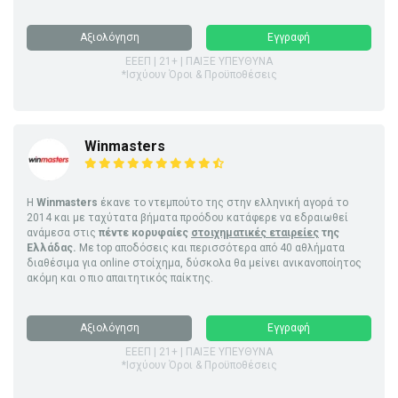
Αξιολόγηση
Εγγραφή
ΕΕΕΠ | 21+ | ΠΑΙΞΕ ΥΠΕΥΘΥΝΑ
*Ισχύουν Όροι & Προϋποθέσεις
Winmasters
Η
Winmasters
έκανε το ντεμπούτο της στην ελληνική αγορά το
2014 και με ταχύτατα βήματα προόδου κατάφερε να εδραιωθεί
ανάμεσα στις
πέντε κορυφαίες
στοιχηματικές εταιρείες
της
Ελλάδας.
Με top αποδόσεις και περισσότερα από 40 αθλήματα
διαθέσιμα για online στοίχημα, δύσκολα θα μείνει ανικανοποίητος
ακόμη και ο πιο απαιτητικός παίκτης.
Αξιολόγηση
Εγγραφή
ΕΕΕΠ | 21+ | ΠΑΙΞΕ ΥΠΕΥΘΥΝΑ
*Ισχύουν Όροι & Προϋποθέσεις