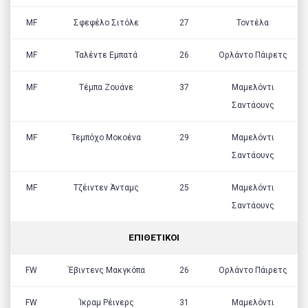
MF
Σφεφέλο Σιτόλε
27
Τοντέλα
MF
Ταλέντε Εμπατά
26
Ορλάντο Πάιρετς
MF
Τέμπα Ζουάνε
37
Μαμελόντι
Σαντάουνς
MF
Τεμπόχο Μοκοένα
29
Μαμελόντι
Σαντάουνς
MF
Τζέιντεν Άνταμς
25
Μαμελόντι
Σαντάουνς
ΕΠΙΘΕΤΙΚΟΙ
FW
Έβιντενς Μακγκόπα
26
Ορλάντο Πάιρετς
FW
Ίκραμ Ρέινερς
31
Μαμελόντι