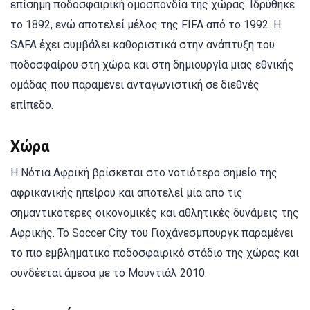
επίσημη ποδοσφαιρική ομοσπονδία της χώρας. Ιδρύθηκε
το 1892, ενώ αποτελεί μέλος της FIFA από το 1992. Η
SAFA έχει συμβάλει καθοριστικά στην ανάπτυξη του
ποδοσφαίρου στη χώρα και στη δημιουργία μιας εθνικής
ομάδας που παραμένει ανταγωνιστική σε διεθνές
επίπεδο.
Χώρα
Η Νότια Αφρική βρίσκεται στο νοτιότερο σημείο της
αφρικανικής ηπείρου και αποτελεί μία από τις
σημαντικότερες οικονομικές και αθλητικές δυνάμεις της
Αφρικής. Το Soccer City του Γιοχάνεσμπουργκ παραμένει
το πιο εμβληματικό ποδοσφαιρικό στάδιο της χώρας και
συνδέεται άμεσα με το Μουντιάλ 2010.