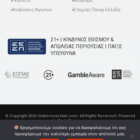
Γκανιότα
Μπακαρά
Αναλύσεις Αγώνων
Εταιρίες Πόκερ Ελλάδα
21+ | ΚΙΝΔΥΝΟΣ ΕΘΙΣΜΟΥ &
ΑΠΩΛΕΙΑΣ ΠΕΡΙΟΥΣΙΑΣ | ΠΑΙΞΕ
ΥΠΕΥΘΥΝΑ
© Copyright 2026 Undercoversbet.com | All Rights Reserved | Powered
by
DigitalOwners.gr
Χρησιμοποιούμε cookies για να διασφαλίσουμε ότι σας
Επικοινωνία
Ποιοι Είμαστε
Υπεύθυνο Παιχνίδι
προσφέρουμε την καλύτερη εμπειρία στον ιστότοπό μας.
Πολιτική Απορήτου
Όροι Χρήσης