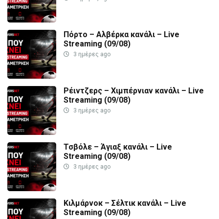
Πόρτο – Αλβέρκα κανάλι – Live
Streaming (09/08)
3 ημέρες ago
Ρέιντζερς – Χιμπέρνιαν κανάλι – Live
Streaming (09/08)
3 ημέρες ago
Τσβόλε – Άγιαξ κανάλι – Live
Streaming (09/08)
3 ημέρες ago
Κιλμάρνοκ – Σέλτικ κανάλι – Live
Streaming (09/08)