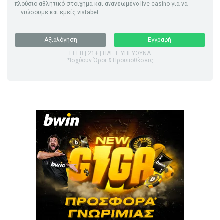
πλούσιο αθλητικό στοίχημα και ανανεωμένο live casino για να
....νιώσουμε και εμείς vistabet.
Αξιολόγηση
Εγγραφή
ΕΕΕΠ | 21+ | ΠΑΙΞΕ ΥΠΕΥΘΥΝΑ
*Ισχύουν Όροι & Προϋποθέσεις