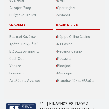
Goal Goal
Bwin
Ακριβές Σκορ
Sportingbet
Ημίχρονα Τελικά
Vistabet
ACADEMY
KAZINO LIVE
Βασικοί Κανόνες
Νόμιμα Online Casino
Τρόποι Παιχνιδιού
N1 Casino
Ειδικά Στοιχήματα
Regency Casino
Cash Out
Ρουλέτα
Yankee
Blackjack
Γκανιότα
Μπακαρά
Αναλύσεις Αγώνων
Εταιρίες Πόκερ Ελλάδα
21+ | ΚΙΝΔΥΝΟΣ ΕΘΙΣΜΟΥ &