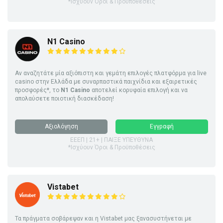
*Ισχύουν Όροι & Προϋποθέσεις
N1 Casino
Αν αναζητάτε μία αξιόπιστη και γεμάτη επιλογές πλατφόρμα για live
casino στην Ελλάδα με συναρπαστικά παιχνίδια και εξαιρετικές
προσφορές*, το
N1 Casino
αποτελεί κορυφαία επιλογή και να
απολαύσετε ποιοτική διασκέδαση!
Αξιολόγηση
Εγγραφή
ΕΕΕΠ | 21+ | ΠΑΙΞΕ ΥΠΕΥΘΥΝΑ
*Ισχύουν Όροι & Προϋποθέσεις
Vistabet
Τα πράγματα σοβάρεψαν και η Vistabet μας ξανασυστήνεται με