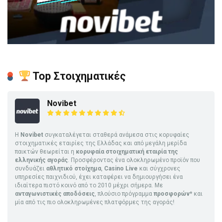
Top Στοιχηματικές
Novibet
Η
Novibet
συγκαταλέγεται σταθερά ανάμεσα στις κορυφαίες
στοιχηματικές εταιρίες της Ελλάδας και από μεγάλη μερίδα
παικτών θεωρείται η
κορυφαία στοιχηματική εταιρία της
ελληνικής αγοράς
. Προσφέροντας ένα ολοκληρωμένο προϊόν που
συνδυάζει
αθλητικό στοίχημα
,
Casino Live
και σύγχρονες
υπηρεσίες παιχνιδιού, έχει καταφέρει να δημιουργήσει ένα
ιδιαίτερα πιστό κοινό από το 2010 μέχρι σήμερα. Με
ανταγωνιστικές αποδόσεις
, πλούσιο πρόγραμμα
προσφορών
* και
μία από τις πιο ολοκληρωμένες πλατφόρμες της αγοράς!