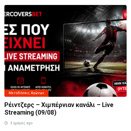
Μεταδόσεις Αγώνων
Ρέιντζερς – Χιμπέρνιαν κανάλι – Live
Streaming (09/08)
3 ημέρες ago