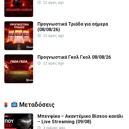
22 ώρες ago
Προγνωστικά Τριάδα για σήμερα
(08/08/26)
22 ώρες ago
Προγνωστικά Γκολ Γκολ 08/08/26
22 ώρες ago
Μεταδόσεις
Μπενφίκα – Ακαντέμικο Βίσεου κανάλι
– Live Streaming (09/08)
3 ημέρες ago