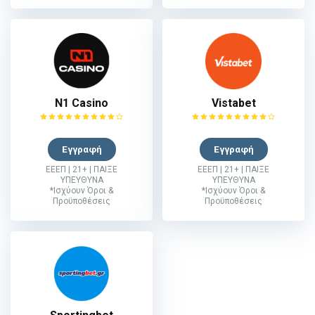
N1 Casino
Vistabet
Εγγραφή
Εγγραφή
ΕΕΕΠ | 21+ | ΠΑΙΞΕ
ΕΕΕΠ | 21+ | ΠΑΙΞΕ
ΥΠΕΥΘΥΝΑ
ΥΠΕΥΘΥΝΑ
*Ισχύουν Όροι &
*Ισχύουν Όροι &
Προϋποθέσεις
Προϋποθέσεις