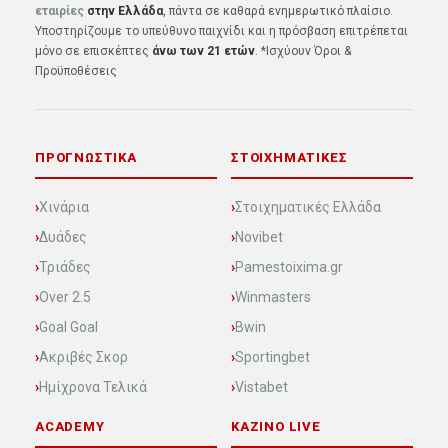
εταιρίες
στην Ελλάδα
, πάντα σε καθαρά ενημερωτικό πλαίσιο.
Υποστηρίζουμε το υπεύθυνο παιχνίδι και η πρόσβαση επιτρέπεται
μόνο σε επισκέπτες
άνω των 21 ετών
. *Ισχύουν Όροι &
Προϋποθέσεις
ΠΡΟΓΝΩΣΤΙΚΆ
ΣΤΟΙΧΗΜΑΤΙΚΈΣ
Χινάρια
Στοιχηματικές Ελλάδα
Δυάδες
Novibet
Τριάδες
Pamestoixima.gr
Over 2.5
Winmasters
Goal Goal
Bwin
Ακριβές Σκορ
Sportingbet
Ημίχρονα Τελικά
Vistabet
ACADEMY
KAZINO LIVE