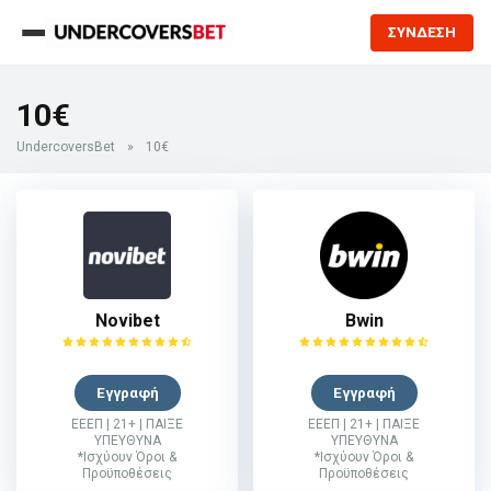
ΣΥΝΔΕΣΗ
10€
UndercoversBet
»
10€
Novibet
Bwin
Εγγραφή
Εγγραφή
ΕΕΕΠ | 21+ | ΠΑΙΞΕ
ΕΕΕΠ | 21+ | ΠΑΙΞΕ
ΥΠΕΥΘΥΝΑ
ΥΠΕΥΘΥΝΑ
*Ισχύουν Όροι &
*Ισχύουν Όροι &
Προϋποθέσεις
Προϋποθέσεις