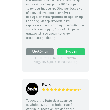
Η
Winmasters
έκανε το ντεμπούτο της
στην ελληνική αγορά το 2014 και με
ταχύτατα βήματα προόδου κατάφερε να
εδραιωθεί ανάμεσα στις
πέντε
κορυφαίες
στοιχηματικές εταιρείες
της
Ελλάδας.
Με top αποδόσεις και
περισσότερα από 40 αθλήματα διαθέσιμα
για online στοίχημα, δύσκολα θα μείνει
ανικανοποίητος ακόμη και ο πιο
απαιτητικός παίκτης.
Αξιολόγηση
Εγγραφή
ΕΕΕΠ | 21+ | ΠΑΙΞΕ ΥΠΕΥΘΥΝΑ
*Ισχύουν Όροι & Προϋποθέσεις
Bwin
Το όνομα της
Bwin
είναι άρρηκτα
συνδεδεμένο με το διαδικτυακό
στοίχημα. Αποτελεί ένα από τα πιο