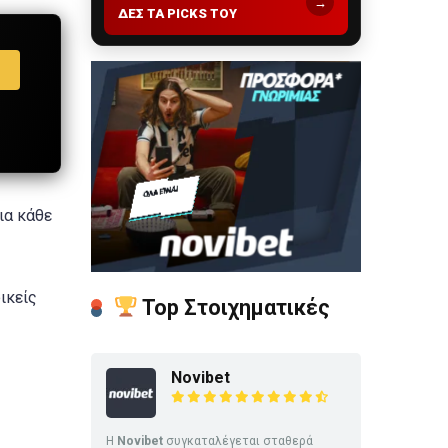
→
ΔΕΣ ΤΑ PICKS ΤΟΥ
ια κάθε
δικείς
Top Στοιχηματικές
Novibet
Η
Novibet
συγκαταλέγεται σταθερά