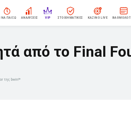
Ι ΝΑ ΠΑΙΞΩ
ΑΝΑΛΥΣΕΙΣ
VIP
ΣΤΟΙΧΗΜΑΤΙΚΕΣ
KAZINO LIVE
ΒΑΘΜΟΛΟΓ
τά από το Final Fou
or της bwin!*