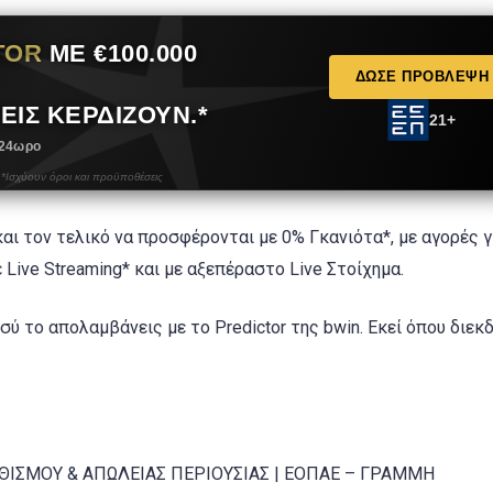
CTOR
ΜΕ €100.000
ΔΏΣΕ ΠΡΌΒΛΕΨΗ
ΕΙΣ ΚΕΡΔΊΖΟΥΝ.*
21+
 24ωρο
*Ισχύουν όροι και προϋποθέσεις
 και τον τελικό να προσφέρονται με 0% Γκανιότα*, με αγορές γ
ε Live Streaming* και με αξεπέραστο Live Στοίχημα.
εσύ το απολαμβάνεις με το Predictor της bwin. Εκεί όπου διεκ
ΕΘΙΣΜΟΥ & ΑΠΩΛΕΙΑΣ ΠΕΡΙΟΥΣΙΑΣ | ΕΟΠΑΕ – ΓΡΑΜΜΗ