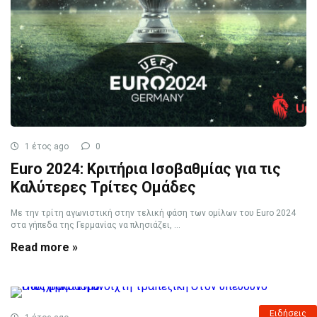
1 έτος ago
0
Euro 2024: Κριτήρια Ισοβαθμίας για τις
Καλύτερες Τρίτες Ομάδες
Με την τρίτη αγωνιστική στην τελική φάση των ομίλων του Euro 2024
στα γήπεδα της Γερμανίας να πλησιάζει, ...
Read more »
Ειδήσεις