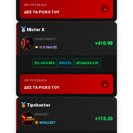
VIP ΠΡΌΣΒΑΣΗ
→
ΔΕΣ ΤΑ PICKS ΤΟΥ
Mister X
ΠΟΔΌΣΦΑΙΡΟ
410.98
ΙΣΟΠΑΛΊΕΣ
P/L +410.98 U
ROI 57%
ΑΠΌΔΟΣΗ 3.01
VIP ΠΡΌΣΒΑΣΗ
→
ΔΕΣ ΤΑ PICKS ΤΟΥ
Tipshooter
ΜΠΆΣΚΕΤ
113.20
ΜΠΆΣΚΕΤ