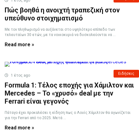
1 έτος ago
Πώς βοηθά η ανοιχτή τραπεζική στον
υπεύθυνο στοιχηματισμό
Με τον πληθωρισμό να αυξάνεται στο υψηλότερο επίπεδο των
τελευταίων 30 ετών, με τα νοικοκυριά να δυσκολεύονται να ...
Read more »
Ειδήσεις
1 έτος ago
Formula 1: Τέλος εποχής για Χάμιλτον και
Mercedes – Το «χρυσό» deal με την
Ferrari είναι γεγονός
Πάταγο έχει προκαλέσει η είδηση πως ο Λουίς Χάμιλτον θα αγωνίζεται
για την Ferrari από το 2025. Μετά ...
Read more »