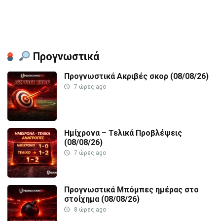
Προγνωστικά
Προγνωστικά Ακριβές σκορ (08/08/26)
7 ώρες ago
Ημίχρονα – Τελικά Προβλέψεις
(08/08/26)
7 ώρες ago
Προγνωστικά Μπόμπες ημέρας στο
στοίχημα (08/08/26)
8 ώρες ago