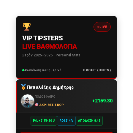
LIVE
VIP TIPSTERS
LIVE ΒΑΘΜΟΛΟΓΊΑ
Σεζόν 2025–2026 · Personal Stats
Ανανέωση καθημερινά
PROFIT (UNITS)
Παπαλέξης Δημήτρης
ΠΟΔΌΣΦΑΙΡΟ
2159.30
ΑΚΡΙΒΈΣ ΣΚΟΡ
P/L +2159.30 U
ROI 214%
ΑΠΌΔΟΣΗ 8.43