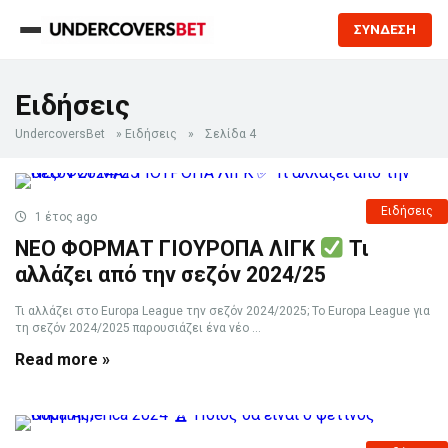
ΣΥΝΔΕΣΗ
Ειδήσεις
UndercoversBet
»
Ειδήσεις
»
Σελίδα 4
Ειδήσεις
1 έτος ago
ΝΕΟ ΦΟΡΜΑΤ ΓΙΟΥΡΟΠΑ ΛΙΓΚ
Τι
αλλάζει από την σεζόν 2024/25
Τι αλλάζει στο Europa League την σεζόν 2024/2025; Το Europa League για
τη σεζόν 2024/2025 παρουσιάζει ένα νέο ...
Read more »