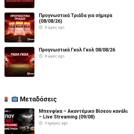
Προγνωστικά Τριάδα για σήμερα
(08/08/26)
8 ώρες ago
Προγνωστικά Γκολ Γκολ 08/08/26
8 ώρες ago
Μεταδόσεις
Μπενφίκα – Ακαντέμικο Βίσεου κανάλι
– Live Streaming (09/08)
3 ημέρες ago