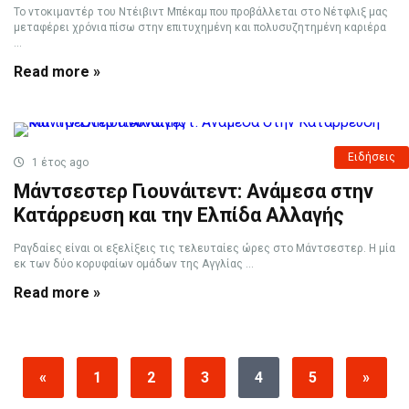
Το ντοκιμαντέρ του Ντέιβιντ Μπέκαμ που προβάλλεται στο Νέτφλιξ μας
μεταφέρει χρόνια πίσω στην επιτυχημένη και πολυσυζητημένη καριέρα
...
Read more »
Ειδήσεις
1 έτος ago
Μάντσεστερ Γιουνάιτεντ: Ανάμεσα στην
Κατάρρευση και την Ελπίδα Αλλαγής
Ραγδαίες είναι οι εξελίξεις τις τελευταίες ώρες στο Μάντσεστερ. Η μία
εκ των δύο κορυφαίων ομάδων της Αγγλίας ...
Read more »
«
1
2
3
4
5
»