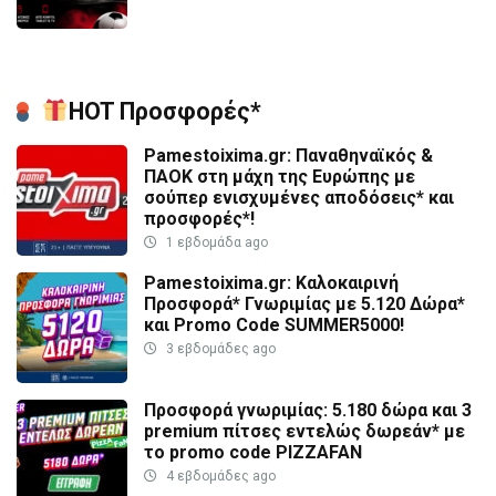
HOT Προσφορές*
Pamestoixima.gr: Παναθηναϊκός &
ΠΑΟΚ στη μάχη της Ευρώπης με
σούπερ ενισχυμένες αποδόσεις* και
προσφορές*!
1 εβδομάδα ago
Pamestoixima.gr: Καλοκαιρινή
Προσφορά* Γνωριμίας με 5.120 Δώρα*
και Promo Code SUMMER5000!
3 εβδομάδες ago
Προσφορά γνωριμίας: 5.180 δώρα και 3
premium πίτσες εντελώς δωρεάν* με
το promo code PIZZAFAN
4 εβδομάδες ago