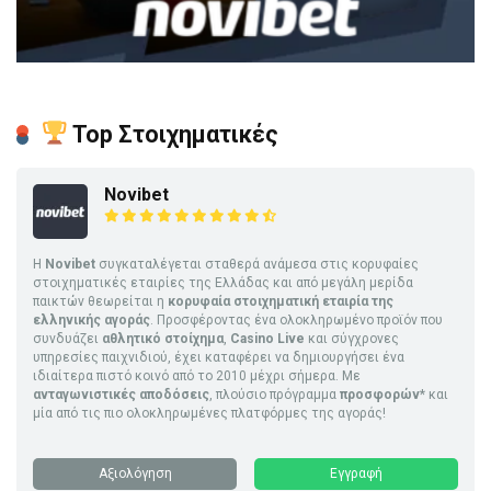
Top Στοιχηματικές
Novibet
Η
Novibet
συγκαταλέγεται σταθερά ανάμεσα στις κορυφαίες
στοιχηματικές εταιρίες της Ελλάδας και από μεγάλη μερίδα
παικτών θεωρείται η
κορυφαία στοιχηματική εταιρία της
ελληνικής αγοράς
. Προσφέροντας ένα ολοκληρωμένο προϊόν που
συνδυάζει
αθλητικό στοίχημα
,
Casino Live
και σύγχρονες
υπηρεσίες παιχνιδιού, έχει καταφέρει να δημιουργήσει ένα
ιδιαίτερα πιστό κοινό από το 2010 μέχρι σήμερα. Με
ανταγωνιστικές αποδόσεις
, πλούσιο πρόγραμμα
προσφορών
* και
μία από τις πιο ολοκληρωμένες πλατφόρμες της αγοράς!
Αξιολόγηση
Εγγραφή