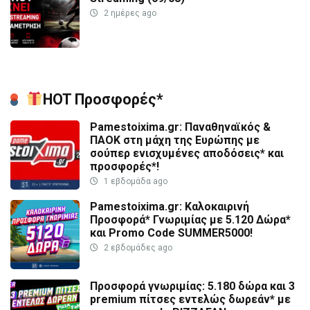
2 ημέρες ago
HOT Προσφορές*
Pamestoixima.gr: Παναθηναϊκός &
ΠΑΟΚ στη μάχη της Ευρώπης με
σούπερ ενισχυμένες αποδόσεις* και
προσφορές*!
1 εβδομάδα ago
Pamestoixima.gr: Καλοκαιρινή
Προσφορά* Γνωριμίας με 5.120 Δώρα*
και Promo Code SUMMER5000!
2 εβδομάδες ago
Προσφορά γνωριμίας: 5.180 δώρα και 3
premium πίτσες εντελώς δωρεάν* με