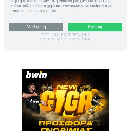
Τα πράγματα σοβάρεψαν και η Vistabet μας ξανασυστήνεται με
πλούσιο αθλητικό στοίχημα και ανανεωμένο live casino για να
....νιώσουμε και εμείς vistabet.
Αξιολόγηση
Εγγραφή
ΕΕΕΠ | 21+ | ΠΑΙΞΕ ΥΠΕΥΘΥΝΑ
*Ισχύουν Όροι & Προϋποθέσεις