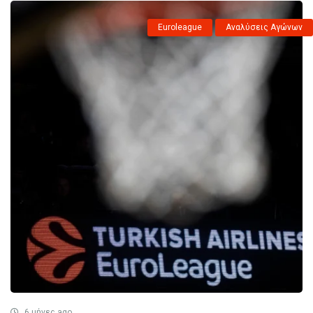
Euroleague
Αναλύσεις Αγώνων
6 μήνες ago