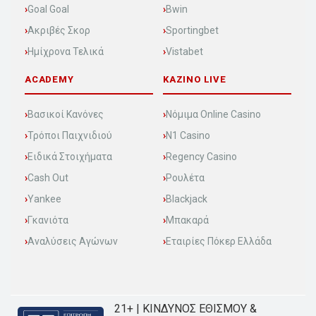
Goal Goal
Bwin
Ακριβές Σκορ
Sportingbet
Ημίχρονα Τελικά
Vistabet
ACADEMY
KAZINO LIVE
Βασικοί Κανόνες
Νόμιμα Online Casino
Τρόποι Παιχνιδιού
N1 Casino
Ειδικά Στοιχήματα
Regency Casino
Cash Out
Ρουλέτα
Yankee
Blackjack
Γκανιότα
Μπακαρά
Αναλύσεις Αγώνων
Εταιρίες Πόκερ Ελλάδα
21+ | ΚΙΝΔΥΝΟΣ ΕΘΙΣΜΟΥ &