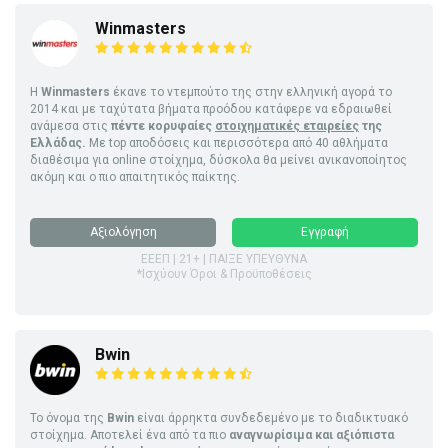
Winmasters
Η
Winmasters
έκανε το ντεμπούτο της στην ελληνική αγορά το
2014 και με ταχύτατα βήματα προόδου κατάφερε να εδραιωθεί
ανάμεσα στις
πέντε κορυφαίες
στοιχηματικές εταιρείες
της
Ελλάδας.
Με top αποδόσεις και περισσότερα από 40 αθλήματα
διαθέσιμα για online στοίχημα, δύσκολα θα μείνει ανικανοποίητος
ακόμη και ο πιο απαιτητικός παίκτης.
Αξιολόγηση
Εγγραφή
ΕΕΕΠ | 21+ | ΠΑΙΞΕ ΥΠΕΥΘΥΝΑ
*Ισχύουν Όροι & Προϋποθέσεις
Bwin
Το όνομα της
Bwin
είναι άρρηκτα συνδεδεμένο με το διαδικτυακό
στοίχημα. Αποτελεί ένα από τα πιο
αναγνωρίσιμα και αξιόπιστα