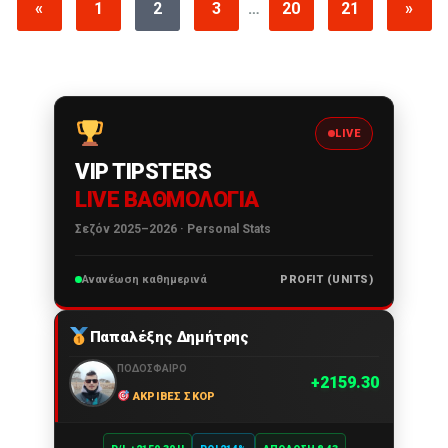
«
1
2
3
…
20
21
»
LIVE
VIP TIPSTERS
LIVE ΒΑΘΜΟΛΟΓΊΑ
Σεζόν 2025–2026 · Personal Stats
Ανανέωση καθημερινά
PROFIT (UNITS)
Παπαλέξης Δημήτρης
ΠΟΔΌΣΦΑΙΡΟ
2159.30
ΑΚΡΙΒΈΣ ΣΚΟΡ