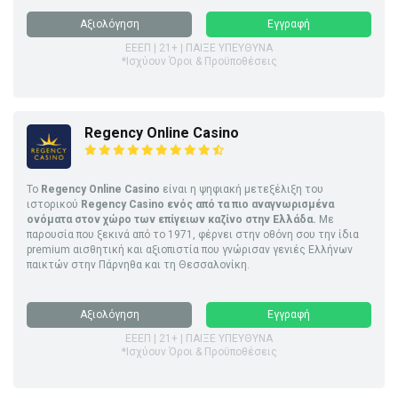
Αξιολόγηση
Εγγραφή
ΕΕΕΠ | 21+ | ΠΑΙΞΕ ΥΠΕΥΘΥΝΑ
*Ισχύουν Όροι & Προϋποθέσεις
Regency Online Casino
Το
Regency Online Casino
είναι η ψηφιακή μετεξέλιξη του
ιστορικού
Regency Casino ενός από τα πιο αναγνωρισμένα
ονόματα στον χώρο των επίγειων καζίνο στην Ελλάδα.
Με
παρουσία που ξεκινά από το 1971, φέρνει στην οθόνη σου την ίδια
premium αισθητική και αξιοπιστία που γνώρισαν γενιές Ελλήνων
παικτών στην Πάρνηθα και τη Θεσσαλονίκη.
Αξιολόγηση
Εγγραφή
ΕΕΕΠ | 21+ | ΠΑΙΞΕ ΥΠΕΥΘΥΝΑ
*Ισχύουν Όροι & Προϋποθέσεις