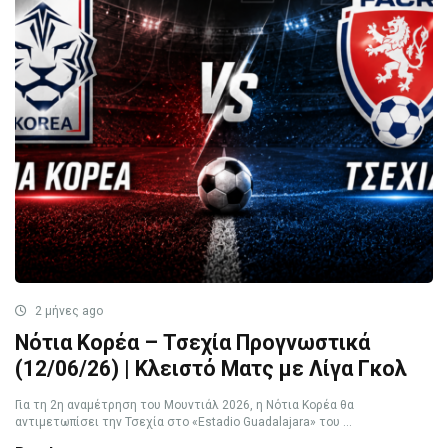
2 μήνες ago
Νότια Κορέα – Τσεχία Προγνωστικά
(12/06/26) | Κλειστό Ματς με Λίγα Γκολ
Για τη 2η αναμέτρηση του Μουντιάλ 2026, η Νότια Κορέα θα
αντιμετωπίσει την Τσεχία στο «Estadio Guadalajara» του ...