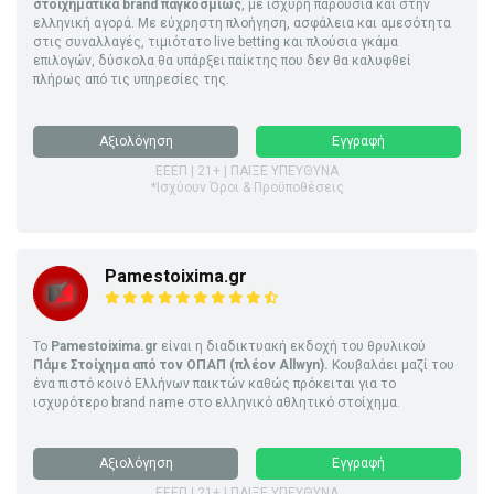
στοιχηματικά brand παγκοσμίως
, με ισχυρή παρουσία και στην
ελληνική αγορά. Με εύχρηστη πλοήγηση, ασφάλεια και αμεσότητα
στις συναλλαγές, τιμιότατο live betting και πλούσια γκάμα
επιλογών, δύσκολα θα υπάρξει παίκτης που δεν θα καλυφθεί
πλήρως από τις υπηρεσίες της.
Αξιολόγηση
Εγγραφή
ΕΕΕΠ | 21+ | ΠΑΙΞΕ ΥΠΕΥΘΥΝΑ
*Ισχύουν Όροι & Προϋποθέσεις
Pamestoixima.gr
Το
Pamestoixima.gr
είναι η διαδικτυακή εκδοχή του θρυλικού
Πάμε Στοίχημα από τον ΟΠΑΠ (πλέον Allwyn).
Κουβαλάει μαζί του
ένα πιστό κοινό Ελλήνων παικτών καθώς πρόκειται για το
ισχυρότερο brand name στο ελληνικό αθλητικό στοίχημα.
Αξιολόγηση
Εγγραφή
ΕΕΕΠ | 21+ | ΠΑΙΞΕ ΥΠΕΥΘΥΝΑ