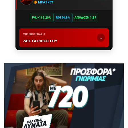
ΜΠΆΣΚΕΤ
P/L +113.20 U
ROI 34.8%
ΑΠΌΔΟΣΗ 1.87
VIP ΠΡΌΣΒΑΣΗ
→
ΔΕΣ ΤΑ PICKS ΤΟΥ