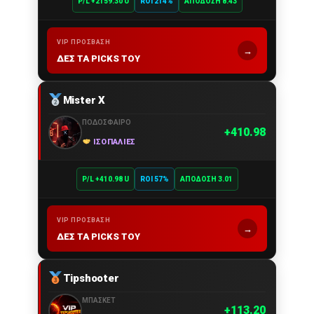
P/L +2159.30 U
ROI 214%
ΑΠΌΔΟΣΗ 8.43
VIP ΠΡΌΣΒΑΣΗ
→
ΔΕΣ ΤΑ PICKS ΤΟΥ
Mister X
ΠΟΔΌΣΦΑΙΡΟ
410.98
ΙΣΟΠΑΛΊΕΣ
P/L +410.98 U
ROI 57%
ΑΠΌΔΟΣΗ 3.01
VIP ΠΡΌΣΒΑΣΗ
→
ΔΕΣ ΤΑ PICKS ΤΟΥ
Tipshooter
ΜΠΆΣΚΕΤ
113.20