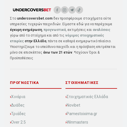
Στο
undercoversbet.com
δεν προσφέρουμε στοιχήματα ούτε
υπηρεσίες τυχερών παιχνιδιών. Είμαστε εδώ για να παρέχουμε
έγκυρη ενημέρωση
,
προγνωστικά
, εκτιμήσεις και
αναλύσεις
γύρω από το στοίχημα και από τις
νόμιμες στοιχηματικές
εταιρίες
στην Ελλάδα
, πάντα σε καθαρά ενημερωτικό πλαίσιο.
Υποστηρίζουμε το υπεύθυνο παιχνίδι και η πρόσβαση επιτρέπεται
μόνο σε επισκέπτες
άνω των 21 ετών
. *Ισχύουν Όροι &
Προϋποθέσεις
ΠΡΟΓΝΩΣΤΙΚΆ
ΣΤΟΙΧΗΜΑΤΙΚΈΣ
Χινάρια
Στοιχηματικές Ελλάδα
Δυάδες
Novibet
Τριάδες
Pamestoixima.gr
Over 2.5
Winmasters