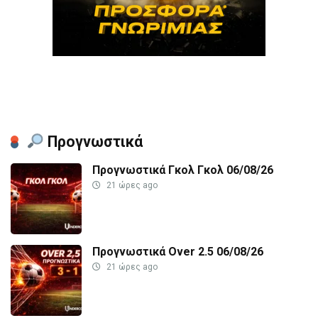
Προγνωστικά
Προγνωστικά Γκολ Γκολ 06/08/26
21 ώρες ago
Προγνωστικά Over 2.5 06/08/26
21 ώρες ago