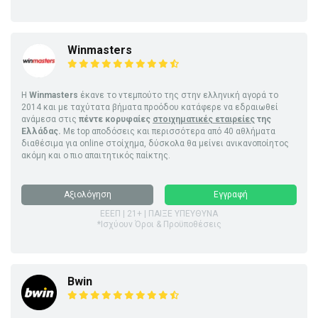
Winmasters
Η
Winmasters
έκανε το ντεμπούτο της στην ελληνική αγορά το
2014 και με ταχύτατα βήματα προόδου κατάφερε να εδραιωθεί
ανάμεσα στις
πέντε κορυφαίες
στοιχηματικές εταιρείες
της
Ελλάδας.
Με top αποδόσεις και περισσότερα από 40 αθλήματα
διαθέσιμα για online στοίχημα, δύσκολα θα μείνει ανικανοποίητος
ακόμη και ο πιο απαιτητικός παίκτης.
Αξιολόγηση
Εγγραφή
ΕΕΕΠ | 21+ | ΠΑΙΞΕ ΥΠΕΥΘΥΝΑ
*Ισχύουν Όροι & Προϋποθέσεις
Bwin