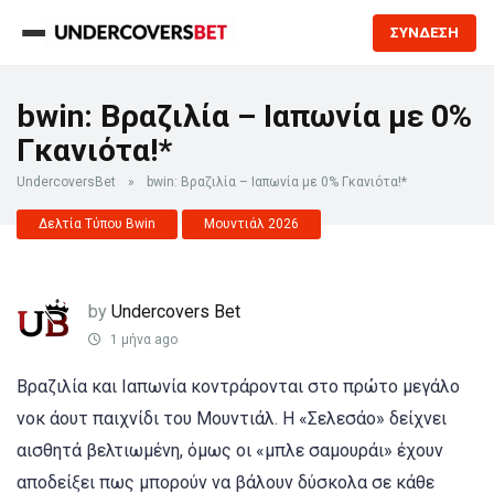
ΣΥΝΔΕΣΗ
bwin: Βραζιλία – Ιαπωνία με 0%
Γκανιότα!*
UndercoversBet
»
bwin: Βραζιλία – Ιαπωνία με 0% Γκανιότα!*
Δελτία Τύπου Bwin
Μουντιάλ 2026
by
Undercovers Bet
1 μήνα ago
Βραζιλία και Ιαπωνία κοντράρονται στο πρώτο μεγάλο
νοκ άουτ παιχνίδι του Μουντιάλ. Η «Σελεσάο» δείχνει
αισθητά βελτιωμένη, όμως οι «μπλε σαμουράι» έχουν
αποδείξει πως μπορούν να βάλουν δύσκολα σε κάθε