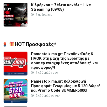
Κιλμάρνοκ – Σέλτικ κανάλι – Live
Streaming (09/08)
1 ημέρα ago
HOT Προσφορές*
Pamestoixima.gr: Παναθηναϊκός &
ΠΑΟΚ στη μάχη της Ευρώπης με
σούπερ ενισχυμένες αποδόσεις* και
προσφορές*!
1 εβδομάδα ago
Pamestoixima.gr: Καλοκαιρινή
Προσφορά* Γνωριμίας με 5.120 Δώρα*
και Promo Code SUMMER5000!
2 εβδομάδες ago