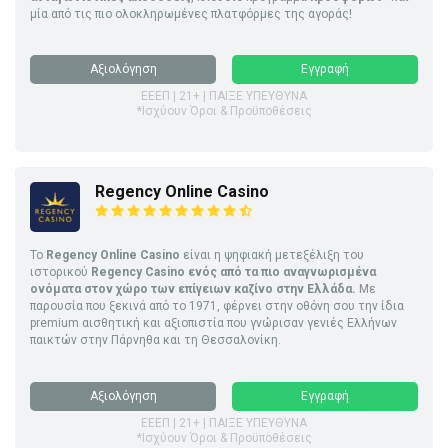
μία από τις πιο ολοκληρωμένες πλατφόρμες της αγοράς!
Αξιολόγηση
Εγγραφή
ΕΕΕΠ | 21+ | ΠΑΙΞΕ ΥΠΕΥΘΥΝΑ
*Ισχύουν Όροι & Προϋποθέσεις
Regency Online Casino
Το
Regency Online Casino
είναι η ψηφιακή μετεξέλιξη του
ιστορικού
Regency Casino ενός από τα πιο αναγνωρισμένα
ονόματα στον χώρο των επίγειων καζίνο στην Ελλάδα.
Με
παρουσία που ξεκινά από το 1971, φέρνει στην οθόνη σου την ίδια
premium αισθητική και αξιοπιστία που γνώρισαν γενιές Ελλήνων
παικτών στην Πάρνηθα και τη Θεσσαλονίκη.
Αξιολόγηση
Εγγραφή
ΕΕΕΠ | 21+ | ΠΑΙΞΕ ΥΠΕΥΘΥΝΑ
*Ισχύουν Όροι & Προϋποθέσεις