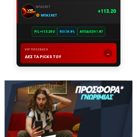
ΜΠΆΣΚΕΤ
113.20
ΜΠΆΣΚΕΤ
P/L +113.20 U
ROI 34.8%
ΑΠΌΔΟΣΗ 1.87
VIP ΠΡΌΣΒΑΣΗ
→
ΔΕΣ ΤΑ PICKS ΤΟΥ