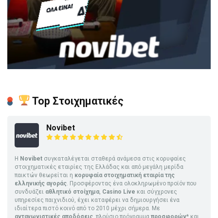
Top Στοιχηματικές
Novibet
Η
Novibet
συγκαταλέγεται σταθερά ανάμεσα στις κορυφαίες
στοιχηματικές εταιρίες της Ελλάδας και από μεγάλη μερίδα
παικτών θεωρείται η
κορυφαία στοιχηματική εταιρία της
ελληνικής αγοράς
. Προσφέροντας ένα ολοκληρωμένο προϊόν που
συνδυάζει
αθλητικό στοίχημα
,
Casino Live
και σύγχρονες
υπηρεσίες παιχνιδιού, έχει καταφέρει να δημιουργήσει ένα
ιδιαίτερα πιστό κοινό από το 2010 μέχρι σήμερα. Με
ανταγωνιστικές αποδόσεις
, πλούσιο πρόγραμμα
προσφορών
* και