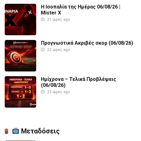
Η Ισοπαλία της Ημέρας 06/08/26 |
Mister X
21 ώρες ago
Προγνωστικά Ακριβές σκορ (06/08/26)
22 ώρες ago
Ημίχρονα – Τελικά Προβλέψεις
(06/08/26)
22 ώρες ago
Μεταδόσεις