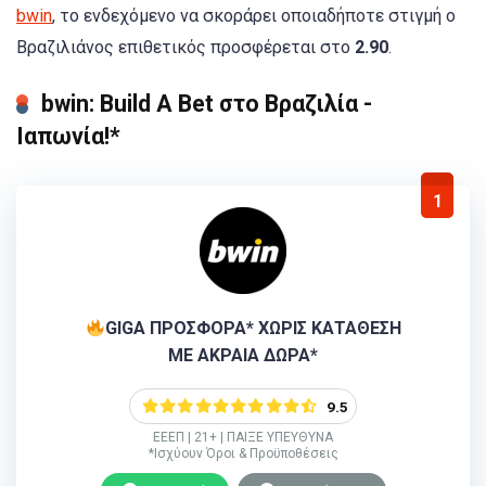
bwin
, το ενδεχόμενο να σκοράρει οποιαδήποτε στιγμή ο
Βραζιλιάνος επιθετικός προσφέρεται στο
2.90
.
bwin: Build A Bet στο Βραζιλία -
Ιαπωνία!*
1
GIGA ΠΡΟΣΦΟΡΑ* ΧΩΡΙΣ ΚΑΤΑΘΕΣΗ
ΜΕ ΑΚΡΑΙΑ ΔΩΡΑ*
9.5
ΕΕΕΠ | 21+ | ΠΑΙΞΕ ΥΠΕΥΘΥΝΑ
*Ισχύουν Όροι & Προϋποθέσεις