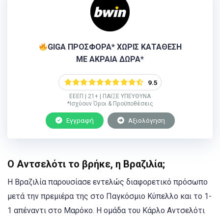
GIGA ΠΡΟΣΦΟΡΑ* ΧΩΡΙΣ ΚΑΤΑΘΕΣΗ
ΜΕ ΑΚΡΑΙΑ ΔΩΡΑ*
9.5
ΕΕΕΠ | 21+ | ΠΑΙΞΕ ΥΠΕΥΘΥΝΑ
*Ισχύουν Όροι & Προϋποθέσεις
Εγγραφή
Αξιολόγηση
Ο Αντσελότι το βρήκε, η Βραζιλία;
Η Βραζιλία παρουσίασε εντελώς διαφορετικό πρόσωπο
μετά την πρεμιέρα της στο Παγκόσμιο Κύπελλο και το 1-
1 απέναντι στο Μαρόκο. Η ομάδα του Κάρλο Αντσελότι