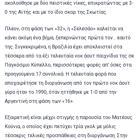
ακολούθησε με δύο πειστικές νίκες, επικρατώντας με 3-
0 της Αϊτής και με το ίδιο σκορ της Σκωτίας.
Πλέον, στη φάση των «32», η «Σελεσάο» καλείται να
κάνει ακόμη ένα βήμα, ξεπερνώντας πρώτα τον… εαυτό
της. Συγκεκριμένα, η Βραζιλία έχει αποκλειστεί στα
τέσσερα από τα έξι τελευταία νοκ άουτ παιχνίδια της σε
Παγκόσμιο Κύπελλο, περισσότερες φορές απ’ όσες στα
προηγούμενα 17 συνολικά. Η τελευταία φορά που
αποχαιρέτησε τη διοργάνωση από τον πρώτο νοκ άουτ
γύρο ήταν το 1990, όταν ηττήθηκε με 1-0 από την
Αργεντινή στη φάση των «16».
Εξαιρετική είναι μέχρι στιγμής η παρουσία του Ματέους
Κούνια, ο οποίος έχει πετύχει τρία γκολ με μόλις
τέσσερις τελικές προσπάθειες στη διοργάνωση. Στην