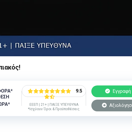
πιακός!
ΦΟΡΑ*
9.5
Εγγραφή
ΘΕΣΗ
ΩΡΑ*
Αξιολόγησ
ΕΕΕΠ | 21+ | ΠΑΙΞΕ ΥΠΕΥΘΥΝΑ
*Ισχύουν Όροι & Προϋποθέσεις