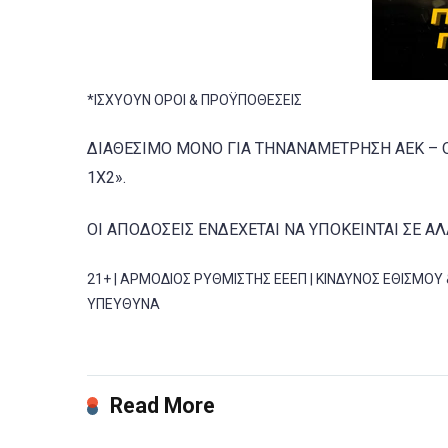
*ΙΣΧΥΟΥΝ ΟΡΟΙ & ΠΡΟΫΠΟΘΕΣΕΙΣ
ΔΙΑΘΕΣΙΜΟ ΜΟΝΟ ΓΙΑ ΤΗΝΑΝΑΜΕΤΡΗΣΗ ΑΕΚ – Ο
1Χ2».
ΟΙ ΑΠΟΔΟΣΕΙΣ ΕΝΔΕΧΕΤΑΙ ΝΑ ΥΠΟΚΕΙΝΤΑΙ ΣΕ Α
21+ | ΑΡΜΟΔΙΟΣ ΡΥΘΜΙΣΤΗΣ ΕΕΕΠ | ΚΙΝΔΥΝΟΣ ΕΘΙΣΜΟΥ 
ΥΠΕΥΘΥΝΑ
Read More