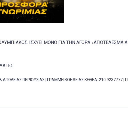
ΛΥΜΠΙΑΚΟΣ. ΙΣΧΥΕΙ ΜΟΝΟ ΓΙΑ ΤΗΝ ΑΓΟΡΑ «ΑΠΟΤΕΛΕΣΜΑ 
ΛΛΑΓΕΣ
& ΑΠΩΛΕΙΑΣ ΠΕΡΙΟΥΣΙΑΣ | ΓΡΑΜΜΗ ΒΟΗΘΕΙΑΣ ΚΕΘΕΑ: 210 9237777 | Π