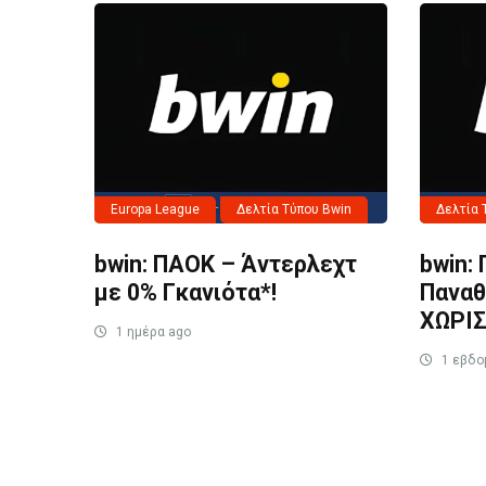
Europa League
Δελτία Τύπου Bwin
Δελτία 
bwin: ΠΑΟΚ – Άντερλεχτ
bwin:
με 0% Γκανιότα*!
Παναθ
ΧΩΡΙΣ
1 ημέρα ago
1 εβδο