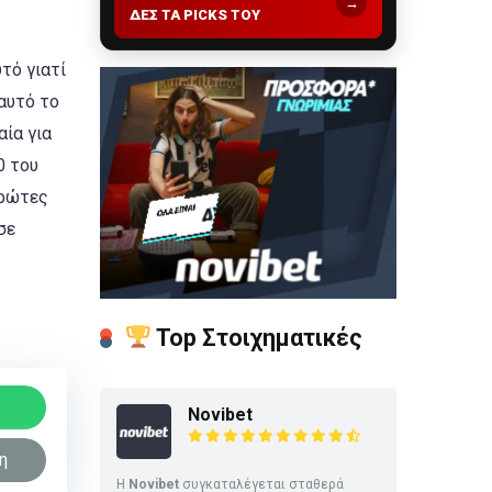
→
ΔΕΣ ΤΑ PICKS ΤΟΥ
τό γιατί
αυτό το
αία για
0 του
πρώτες
σε
Top Στοιχηματικές
Novibet
η
Η
Novibet
συγκαταλέγεται σταθερά