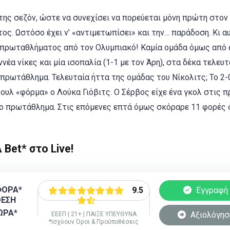
η της σεζόν, ώστε να συνεχίσει να πορεύεται μόνη πρώτη στον
. Ωστόσο έχει ν’ «αντιμετωπίσει» και την… παράδοση. Κι αυ
ι πρωταθλήματος από τον Ολυμπιακό! Καμία ομάδα όμως από 
έα νίκες και μία ισοπαλία (1-1 με τον Άρη), στα δέκα τελευτ
πρωτάθλημα. Τελευταία ήττα της ομάδας του Νίκολιτς; Το 2-
ουλ «φόρμα» ο Λούκα Γιόβιτς. Ο Σέρβος είχε ένα γκολ στις 
το πρωτάθλημα. Στις επόμενες επτά όμως σκόραρε 11 φορές 
 Bet* στο Live!
ΦΟΡΑ*
9.5
Εγγραφή
ΘΕΣΗ
ΩΡΑ*
Αξιολόγησ
ΕΕΕΠ | 21+ | ΠΑΙΞΕ ΥΠΕΥΘΥΝΑ
*Ισχύουν Όροι & Προϋποθέσεις