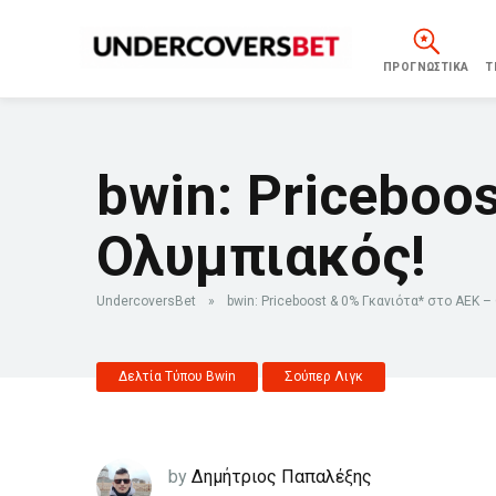
ΠΡΟΓΝΩΣΤΙΚΑ
Τ
bwin: Priceboo
Ολυμπιακός!
UndercoversBet
»
bwin: Priceboost & 0% Γκανιότα* στο ΑΕΚ –
Δελτία Τύπου Bwin
Σούπερ Λιγκ
by
Δημήτριος Παπαλέξης