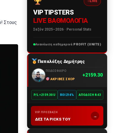
LIVE
VIP TIPSTERS
LIVE ΒΑΘΜΟΛΟΓΊΑ
ό! Στους
Σεζόν 2025–2026 · Personal Stats
Ανανέωση καθημερινά
PROFIT (UNITS)
Παπαλέξης Δημήτρης
ΠΟΔΌΣΦΑΙΡΟ
2159.30
ΑΚΡΙΒΈΣ ΣΚΟΡ
P/L +2159.30 U
ROI 214%
ΑΠΌΔΟΣΗ 8.43
VIP ΠΡΌΣΒΑΣΗ
→
ΔΕΣ ΤΑ PICKS ΤΟΥ