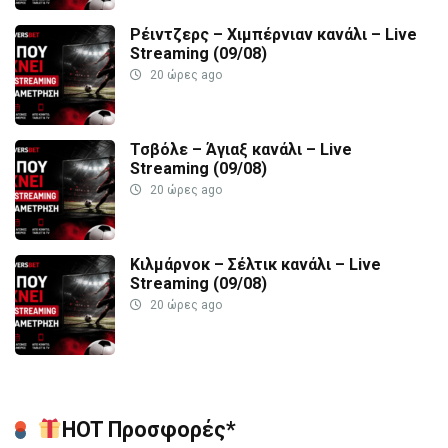
Ρέιντζερς – Χιμπέρνιαν κανάλι – Live
Streaming (09/08)
20 ώρες ago
Τσβόλε – Άγιαξ κανάλι – Live
Streaming (09/08)
20 ώρες ago
Κιλμάρνοκ – Σέλτικ κανάλι – Live
Streaming (09/08)
20 ώρες ago
HOT Προσφορές*