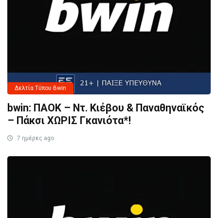
Δελτία Τύπου Bwin
bwin: ΠΑΟΚ – Ντ. Κιέβου & Παναθηναϊκός
– Πάκσι ΧΩΡΙΣ Γκανιότα*!
7 ημέρες ago