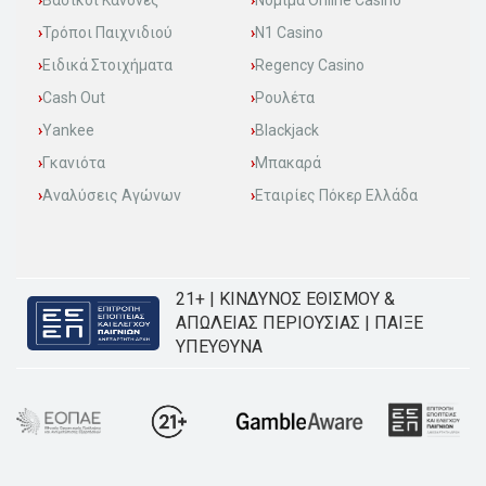
Τρόποι Παιχνιδιού
N1 Casino
Ειδικά Στοιχήματα
Regency Casino
Cash Out
Ρουλέτα
Yankee
Blackjack
Γκανιότα
Μπακαρά
Αναλύσεις Αγώνων
Εταιρίες Πόκερ Ελλάδα
21+ | ΚΙΝΔΥΝΟΣ ΕΘΙΣΜΟΥ &
ΑΠΩΛΕΙΑΣ ΠΕΡΙΟΥΣΙΑΣ | ΠΑΙΞΕ
ΥΠΕΥΘΥΝΑ