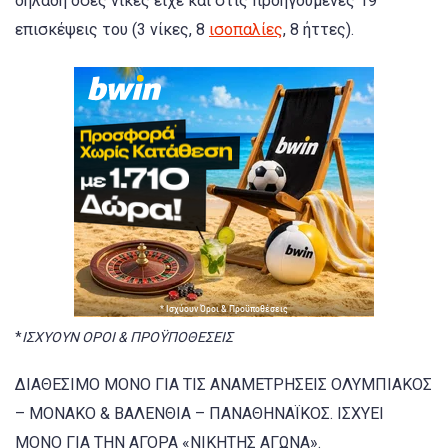
δηλαδή όσες νίκες είχε και στις προηγούμενες 19
επισκέψεις του (3 νίκες, 8
ισοπαλίες
, 8 ήττες).
*
ΙΣΧΥΟΥΝ ΟΡΟΙ & ΠΡΟΫΠΟΘΕΣΕΙΣ
ΔΙΑΘΕΣΙΜΟ ΜΟΝΟ ΓΙΑ ΤΙΣ ΑΝΑΜΕΤΡΗΣΕΙΣ ΟΛΥΜΠΙΑΚΟΣ
– ΜΟΝΑΚΟ & ΒΑΛΕΝΘΙΑ – ΠΑΝΑΘΗΝΑΪΚΟΣ. ΙΣΧΥΕΙ
ΜΟΝΟ ΓΙΑ ΤΗΝ ΑΓΟΡΑ «ΝΙΚΗΤΗΣ ΑΓΩΝΑ».