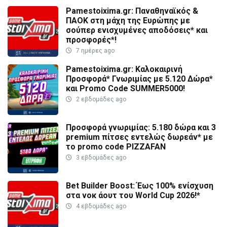
Pamestoixima.gr: Παναθηναϊκός &
ΠΑΟΚ στη μάχη της Ευρώπης με
σούπερ ενισχυμένες αποδόσεις* και
προσφορές*!
7 ημέρες ago
Pamestoixima.gr: Καλοκαιρινή
Προσφορά* Γνωριμίας με 5.120 Δώρα*
και Promo Code SUMMER5000!
2 εβδομάδες ago
Προσφορά γνωριμίας: 5.180 δώρα και 3
premium πίτσες εντελώς δωρεάν* με
το promo code PIZZAFAN
3 εβδομάδες ago
Bet Builder Boost: Έως 100% ενίσχυση
στα νοκ άουτ του World Cup 2026!*
4 εβδομάδες ago