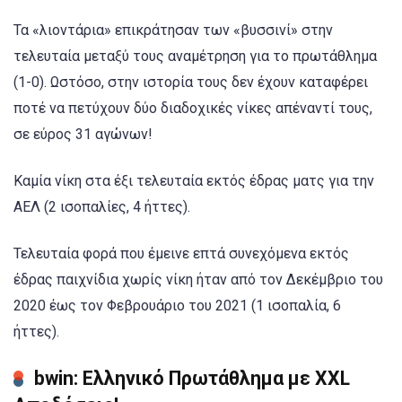
Τα «λιοντάρια» επικράτησαν των «βυσσινί» στην
τελευταία μεταξύ τους αναμέτρηση για το πρωτάθλημα
(1-0). Ωστόσο, στην ιστορία τους δεν έχουν καταφέρει
ποτέ να πετύχουν δύο διαδοχικές νίκες απέναντί τους,
σε εύρος 31 αγώνων!
Καμία νίκη στα έξι τελευταία εκτός έδρας ματς για την
ΑΕΛ (2 ισοπαλίες, 4 ήττες).
Τελευταία φορά που έμεινε επτά συνεχόμενα εκτός
έδρας παιχνίδια χωρίς νίκη ήταν από τον Δεκέμβριο του
2020 έως τον Φεβρουάριο του 2021 (1 ισοπαλία, 6
ήττες).
bwin: Ελληνικό Πρωτάθλημα με XXL