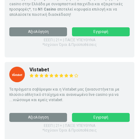
casino στην Ελλάδα με συναρπαστικά παιχνίδια και εξαιρετικές
προσφορές*, το
N1 Casino
αποτελεί κορυφαία επιλογή και να
απολαύσετε ποιοτική διασκέδαση!
Αξιολόγηση
Εγγραφή
ΕΕΕΠ | 21+ | ΠΑΙΞΕ ΥΠΕΥΘΥΝΑ
*Ισχύουν Όροι & Προϋποθέσεις
Vistabet
Τα πράγματα σοβάρεψαν και η Vistabet μας ξανασυστήνεται με
πλούσιο αθλητικό στοίχημα και ανανεωμένο live casino για να
....νιώσουμε και εμείς vistabet.
Αξιολόγηση
Εγγραφή
ΕΕΕΠ | 21+ | ΠΑΙΞΕ ΥΠΕΥΘΥΝΑ
*Ισχύουν Όροι & Προϋποθέσεις