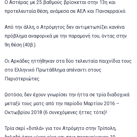
Ο Αστέρας με 25 βαθμούς βρίσκεται στην 13η και
προτελευταία θέση, ανάμεσα σε ΑΕΛ και Πανσερραϊκό.
Από την άλλη, ο Ατρόμητος δεν αντιμετωπίζει κανένα
πρόβλημα αναφορικά με την παραμονή του, όντας στην
9η θέση (40β.).
Οι Αρκάδες ηττήθηκαν στα δύο τελευταία παιχνίδια τους
στο Ελληνικό Πρωτάθλημα απέναντι στους
Περιστεριώτες.
Ωστόσο, δεν έχουν γνωρίσει την ήττα σε τρία διαδοχικά
μεταξύ τους ματς από την περίοδο Μαρτίου 2016 –
Οκτωβρίου 2018 (6 συνεχόμενες ήττες τότε)!
Τρία σερί «διπλά» για τον Ατρόμητο στην Τρίπολη,