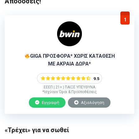
Αποδόσεις!
1
GIGA ΠΡΟΣΦΟΡΑ* ΧΩΡΙΣ ΚΑΤΑΘΕΣΗ
ΜΕ ΑΚΡΑΙΑ ΔΩΡΑ*
9.5
ΕΕΕΠ | 21+ | ΠΑΙΞΕ ΥΠΕΥΘΥΝΑ
*Ισχύουν Όροι & Προϋποθέσεις
Εγγραφή
Αξιολόγηση
«Τρέχει» για να σωθεί