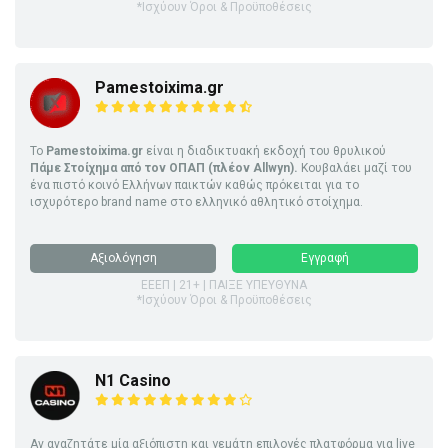
*Ισχύουν Όροι & Προϋποθέσεις
Pamestoixima.gr
Το
Pamestoixima.gr
είναι η διαδικτυακή εκδοχή του θρυλικού
Πάμε Στοίχημα από τον ΟΠΑΠ (πλέον Allwyn).
Κουβαλάει μαζί του
ένα πιστό κοινό Ελλήνων παικτών καθώς πρόκειται για το
ισχυρότερο brand name στο ελληνικό αθλητικό στοίχημα.
Αξιολόγηση
Εγγραφή
ΕΕΕΠ | 21+ | ΠΑΙΞΕ ΥΠΕΥΘΥΝΑ
*Ισχύουν Όροι & Προϋποθέσεις
N1 Casino
Αν αναζητάτε μία αξιόπιστη και γεμάτη επιλογές πλατφόρμα για live