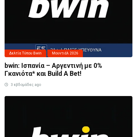
Δελτία Τύπου Bwin
Μουντιάλ 2026
bwin: Ισπανία – Αργεντινή με 0%
Γκανιότα* και Build A Bet!
3 εβδομάδες ago