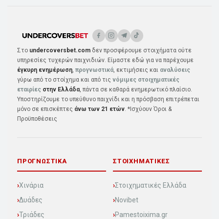
Στο
undercoversbet.com
δεν προσφέρουμε στοιχήματα ούτε
υπηρεσίες τυχερών παιχνιδιών. Είμαστε εδώ για να παρέχουμε
έγκυρη ενημέρωση
,
προγνωστικά
, εκτιμήσεις και
αναλύσεις
γύρω από το στοίχημα και από τις
νόμιμες στοιχηματικές
εταιρίες
στην Ελλάδα
, πάντα σε καθαρά ενημερωτικό πλαίσιο.
Υποστηρίζουμε το υπεύθυνο παιχνίδι και η πρόσβαση επιτρέπεται
μόνο σε επισκέπτες
άνω των 21 ετών
. *Ισχύουν Όροι &
Προϋποθέσεις
ΠΡΟΓΝΩΣΤΙΚΆ
ΣΤΟΙΧΗΜΑΤΙΚΈΣ
Χινάρια
Στοιχηματικές Ελλάδα
Δυάδες
Novibet
Τριάδες
Pamestoixima.gr