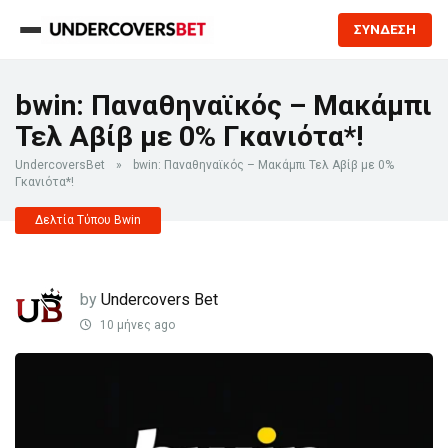
ΣΥΝΔΕΣΗ
bwin: Παναθηναϊκός – Μακάμπι
Τελ Αβίβ με 0% Γκανιότα*!
UndercoversBet
»
bwin: Παναθηναϊκός – Μακάμπι Τελ Αβίβ με 0%
Γκανιότα*!
Δελτία Τύπου Bwin
by
Undercovers Bet
10 μήνες ago