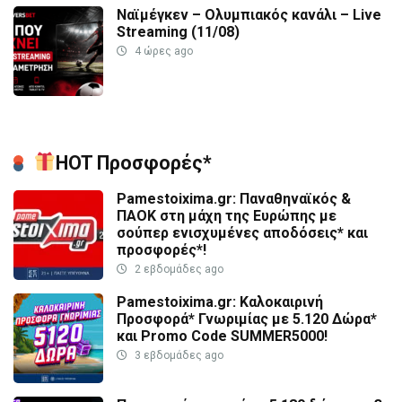
Ναϊμέγκεν – Ολυμπιακός κανάλι – Live
Streaming (11/08)
4 ώρες ago
HOT Προσφορές*
Pamestoixima.gr: Παναθηναϊκός &
ΠΑΟΚ στη μάχη της Ευρώπης με
σούπερ ενισχυμένες αποδόσεις* και
προσφορές*!
2 εβδομάδες ago
Pamestoixima.gr: Καλοκαιρινή
Προσφορά* Γνωριμίας με 5.120 Δώρα*
και Promo Code SUMMER5000!
3 εβδομάδες ago