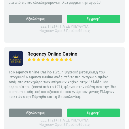
μία από τις πιο ολοκληρωμένες πλατφόρμες της αγοράς!
Αξιολόγηση
Εγγραφή
ΕΕΕΠ | 21+ | ΠΑΙΞΕ ΥΠΕΥΘΥΝΑ
*Ισχύουν Όροι & Προϋποθέσεις
Regency Online Casino
Το
Regency Online Casino
είναι η ψηφιακή μετεξέλιξη του
ιστορικού
Regency Casino ενός από τα πιο αναγνωρισμένα
ονόματα στον χώρο των επίγειων καζίνο στην Ελλάδα.
Με
παρουσία που ξεκινά από το 1971, φέρνει στην οθόνη σου την ίδια
premium αισθητική και αξιοπιστία που γνώρισαν γενιές Ελλήνων
παικτών στην Πάρνηθα και τη Θεσσαλονίκη.
Αξιολόγηση
Εγγραφή
ΕΕΕΠ | 21+ | ΠΑΙΞΕ ΥΠΕΥΘΥΝΑ
*Ισχύουν Όροι & Προϋποθέσεις