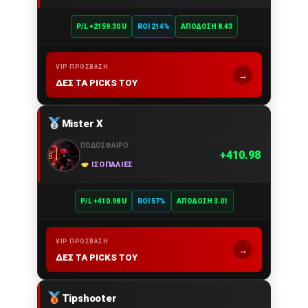
P/L +2159.30 U
ROI 214%
ΑΠΌΔΟΣΗ 8.43
VIP ΠΡΌΣΒΑΣΗ
→
ΔΕΣ ΤΑ PICKS ΤΟΥ
Mister X
ΠΟΔΌΣΦΑΙΡΟ
410.98
ΙΣΟΠΑΛΊΕΣ
P/L +410.98 U
ROI 57%
ΑΠΌΔΟΣΗ 3.01
VIP ΠΡΌΣΒΑΣΗ
→
ΔΕΣ ΤΑ PICKS ΤΟΥ
Tipshooter