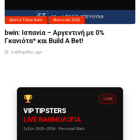
Δελτία Τύπου Bwin
Μουντιάλ 2026
bwin: Ισπανία – Αργεντινή με 0%
Γκανιότα* και Build A Bet!
3 εβδομάδες ago
LIVE
VIP TIPSTERS
LIVE ΒΑΘΜΟΛΟΓΊΑ
Σεζόν 2025–2026 · Personal Stats