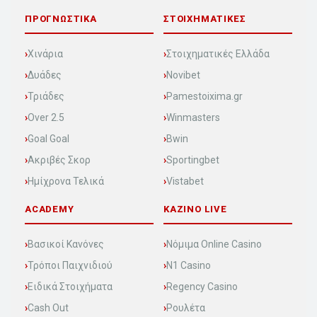
ΠΡΟΓΝΩΣΤΙΚΆ
ΣΤΟΙΧΗΜΑΤΙΚΈΣ
Χινάρια
Στοιχηματικές Ελλάδα
Δυάδες
Novibet
Τριάδες
Pamestoixima.gr
Over 2.5
Winmasters
Goal Goal
Bwin
Ακριβές Σκορ
Sportingbet
Ημίχρονα Τελικά
Vistabet
ACADEMY
KAZINO LIVE
Βασικοί Κανόνες
Νόμιμα Online Casino
Τρόποι Παιχνιδιού
N1 Casino
Ειδικά Στοιχήματα
Regency Casino
Cash Out
Ρουλέτα