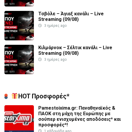
Τσβόλε – Άγιαξ κανάλι – Live
Streaming (09/08)
3 ημέρες ago
Κιλμάρνοκ – Σέλτικ κανάλι – Live
Streaming (09/08)
3 ημέρες ago
HOT Προσφορές*
Pamestoixima.gr: Παναθηναϊκός &
ΠΑΟΚ στη μάχη της Ευρώπης με
σούπερ ενισχυμένες αποδόσεις* και
προσφορές*!
1 εβδομάδα ago