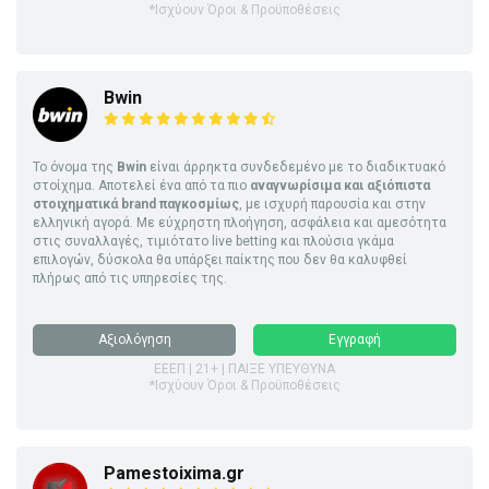
*Ισχύουν Όροι & Προϋποθέσεις
Bwin
Το όνομα της
Bwin
είναι άρρηκτα συνδεδεμένο με το διαδικτυακό
στοίχημα. Αποτελεί ένα από τα πιο
αναγνωρίσιμα και αξιόπιστα
στοιχηματικά brand παγκοσμίως
, με ισχυρή παρουσία και στην
ελληνική αγορά. Με εύχρηστη πλοήγηση, ασφάλεια και αμεσότητα
στις συναλλαγές, τιμιότατο live betting και πλούσια γκάμα
επιλογών, δύσκολα θα υπάρξει παίκτης που δεν θα καλυφθεί
πλήρως από τις υπηρεσίες της.
Αξιολόγηση
Εγγραφή
ΕΕΕΠ | 21+ | ΠΑΙΞΕ ΥΠΕΥΘΥΝΑ
*Ισχύουν Όροι & Προϋποθέσεις
Pamestoixima.gr