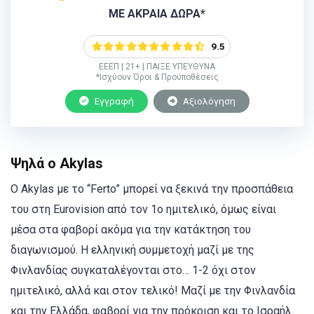
ΜΕ ΑΚΡΑΙΑ ΔΩΡΑ*
9.5
ΕΕΕΠ | 21+ | ΠΑΙΞΕ ΥΠΕΥΘΥΝΑ
*Ισχύουν Όροι & Προϋποθέσεις
Εγγραφή
Αξιολόγηση
Ψηλά ο Akylas
Ο Akylas με το “Ferto” μπορεί να ξεκινά την προσπάθεια
του στη Eurovision από τον 1ο ημιτελικό, όμως είναι
μέσα στα φαβορί ακόμα για την κατάκτηση του
διαγωνισμού. Η ελληνική συμμετοχή μαζί με της
Φινλανδίας συγκαταλέγονται στο… 1-2 όχι στον
ημιτελικό, αλλά και στον τελικό! Μαζί με την Φινλανδία
και την Ελλάδα, φαβορί για την πρόκριση και το Ισραήλ.