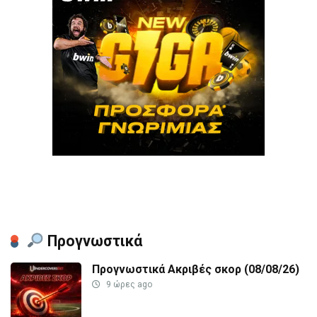
Προγνωστικά
Προγνωστικά Ακριβές σκορ (08/08/26)
9 ώρες ago