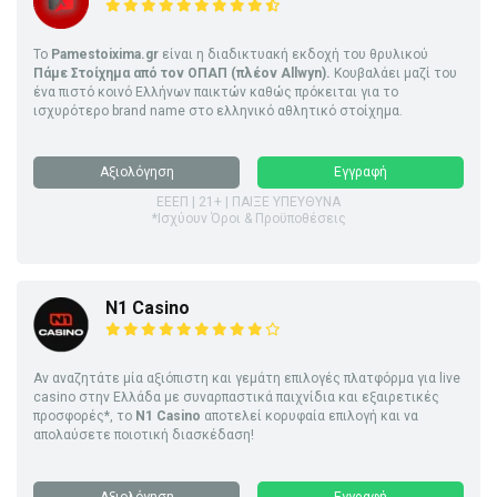
Το
Pamestoixima.gr
είναι η διαδικτυακή εκδοχή του θρυλικού
Πάμε Στοίχημα από τον ΟΠΑΠ (πλέον Allwyn).
Κουβαλάει μαζί του
ένα πιστό κοινό Ελλήνων παικτών καθώς πρόκειται για το
ισχυρότερο brand name στο ελληνικό αθλητικό στοίχημα.
Αξιολόγηση
Εγγραφή
ΕΕΕΠ | 21+ | ΠΑΙΞΕ ΥΠΕΥΘΥΝΑ
*Ισχύουν Όροι & Προϋποθέσεις
N1 Casino
Αν αναζητάτε μία αξιόπιστη και γεμάτη επιλογές πλατφόρμα για live
casino στην Ελλάδα με συναρπαστικά παιχνίδια και εξαιρετικές
προσφορές*, το
N1 Casino
αποτελεί κορυφαία επιλογή και να
απολαύσετε ποιοτική διασκέδαση!
Αξιολόγηση
Εγγραφή