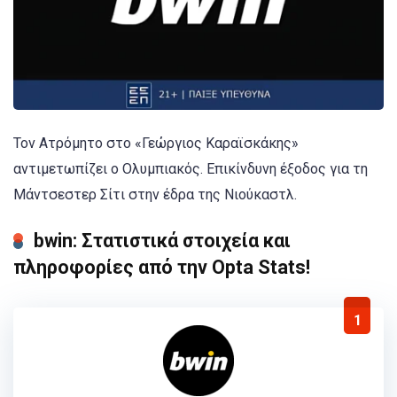
Τον Ατρόμητο στο «Γεώργιος Καραϊσκάκης»
αντιμετωπίζει ο Ολυμπιακός. Επικίνδυνη έξοδος για τη
Μάντσεστερ Σίτι στην έδρα της Νιούκαστλ.
bwin: Στατιστικά στοιχεία και
πληροφορίες από την Opta Stats!
1