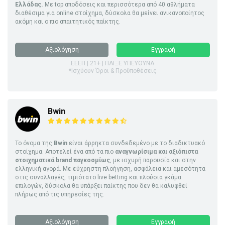
Ελλάδας.
Με top αποδόσεις και περισσότερα από 40 αθλήματα
διαθέσιμα για online στοίχημα, δύσκολα θα μείνει ανικανοποίητος
ακόμη και ο πιο απαιτητικός παίκτης.
Αξιολόγηση
Εγγραφή
ΕΕΕΠ | 21+ | ΠΑΙΞΕ ΥΠΕΥΘΥΝΑ
*Ισχύουν Όροι & Προϋποθέσεις
Bwin
Το όνομα της
Bwin
είναι άρρηκτα συνδεδεμένο με το διαδικτυακό
στοίχημα. Αποτελεί ένα από τα πιο
αναγνωρίσιμα και αξιόπιστα
στοιχηματικά brand παγκοσμίως
, με ισχυρή παρουσία και στην
ελληνική αγορά. Με εύχρηστη πλοήγηση, ασφάλεια και αμεσότητα
στις συναλλαγές, τιμιότατο live betting και πλούσια γκάμα
επιλογών, δύσκολα θα υπάρξει παίκτης που δεν θα καλυφθεί
πλήρως από τις υπηρεσίες της.
Αξιολόγηση
Εγγραφή