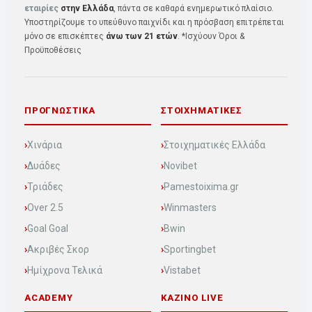
εταιρίες
στην Ελλάδα
, πάντα σε καθαρά ενημερωτικό πλαίσιο.
Υποστηρίζουμε το υπεύθυνο παιχνίδι και η πρόσβαση επιτρέπεται
μόνο σε επισκέπτες
άνω των 21 ετών
. *Ισχύουν Όροι &
Προϋποθέσεις
ΠΡΟΓΝΩΣΤΙΚΆ
ΣΤΟΙΧΗΜΑΤΙΚΈΣ
Χινάρια
Στοιχηματικές Ελλάδα
Δυάδες
Novibet
Τριάδες
Pamestoixima.gr
Over 2.5
Winmasters
Goal Goal
Bwin
Ακριβές Σκορ
Sportingbet
Ημίχρονα Τελικά
Vistabet
ACADEMY
KAZINO LIVE