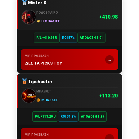
Mister X
ΠΟΔΌΣΦΑΙΡΟ
410.98
ΙΣΟΠΑΛΊΕΣ
P/L +410.98 U
ROI 57%
ΑΠΌΔΟΣΗ 3.01
VIP ΠΡΌΣΒΑΣΗ
→
ΔΕΣ ΤΑ PICKS ΤΟΥ
Tipshooter
ΜΠΆΣΚΕΤ
113.20
ΜΠΆΣΚΕΤ
P/L +113.20 U
ROI 34.8%
ΑΠΌΔΟΣΗ 1.87
VIP ΠΡΌΣΒΑΣΗ
→