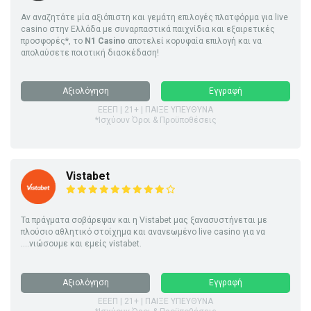
Αν αναζητάτε μία αξιόπιστη και γεμάτη επιλογές πλατφόρμα για live
casino στην Ελλάδα με συναρπαστικά παιχνίδια και εξαιρετικές
προσφορές*, το
N1 Casino
αποτελεί κορυφαία επιλογή και να
απολαύσετε ποιοτική διασκέδαση!
Αξιολόγηση
Εγγραφή
ΕΕΕΠ | 21+ | ΠΑΙΞΕ ΥΠΕΥΘΥΝΑ
*Ισχύουν Όροι & Προϋποθέσεις
Vistabet
Τα πράγματα σοβάρεψαν και η Vistabet μας ξανασυστήνεται με
πλούσιο αθλητικό στοίχημα και ανανεωμένο live casino για να
....νιώσουμε και εμείς vistabet.
Αξιολόγηση
Εγγραφή
ΕΕΕΠ | 21+ | ΠΑΙΞΕ ΥΠΕΥΘΥΝΑ