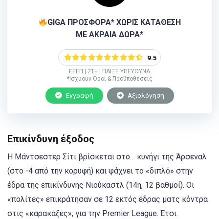
GIGA ΠΡΟΣΦΟΡΑ* ΧΩΡΙΣ ΚΑΤΑΘΕΣΗ
ΜΕ ΑΚΡΑΙΑ ΔΩΡΑ*
9.5
ΕΕΕΠ | 21+ | ΠΑΙΞΕ ΥΠΕΥΘΥΝΑ
*Ισχύουν Όροι & Προϋποθέσεις
Εγγραφή
Αξιολόγηση
Επικίνδυνη έξοδος
Η Μάντσεστερ Σίτι βρίσκεται στο… κυνήγι της Άρσεναλ
(στο -4 από την κορυφή) και ψάχνει το «διπλό» στην
έδρα της επικίνδυνης Νιούκαστλ (14η, 12 βαθμοί). Οι
«πολίτες» επικράτησαν σε 12 εκτός έδρας ματς κόντρα
στις «καρακάξες», για την Premier League. Έτσι