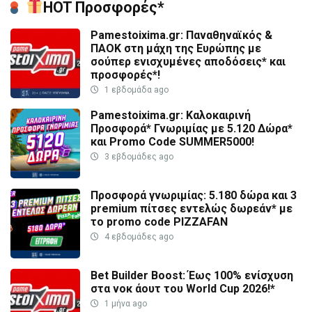
HOT Προσφορές*
Pamestoixima.gr: Παναθηναϊκός &
ΠΑΟΚ στη μάχη της Ευρώπης με
σούπερ ενισχυμένες αποδόσεις* και
προσφορές*!
1 εβδομάδα ago
Pamestoixima.gr: Καλοκαιρινή
Προσφορά* Γνωριμίας με 5.120 Δώρα*
και Promo Code SUMMER5000!
3 εβδομάδες ago
Προσφορά γνωριμίας: 5.180 δώρα και 3
premium πίτσες εντελώς δωρεάν* με
το promo code PIZZAFAN
4 εβδομάδες ago
Bet Builder Boost: Έως 100% ενίσχυση
στα νοκ άουτ του World Cup 2026!*
1 μήνα ago