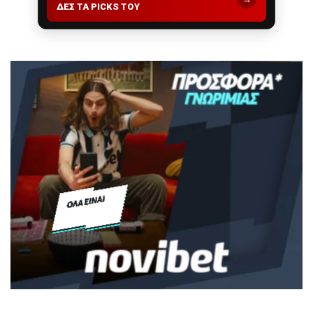
ΔΕΣ ΤΑ PICKS ΤΟΥ