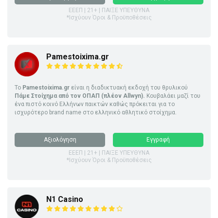
ΕΕΕΠ | 21+ | ΠΑΙΞΕ ΥΠΕΥΘΥΝΑ
*Ισχύουν Όροι & Προϋποθέσεις
Pamestoixima.gr
Το
Pamestoixima.gr
είναι η διαδικτυακή εκδοχή του θρυλικού
Πάμε Στοίχημα από τον ΟΠΑΠ (πλέον Allwyn).
Κουβαλάει μαζί του
ένα πιστό κοινό Ελλήνων παικτών καθώς πρόκειται για το
ισχυρότερο brand name στο ελληνικό αθλητικό στοίχημα.
Αξιολόγηση
Εγγραφή
ΕΕΕΠ | 21+ | ΠΑΙΞΕ ΥΠΕΥΘΥΝΑ
*Ισχύουν Όροι & Προϋποθέσεις
N1 Casino