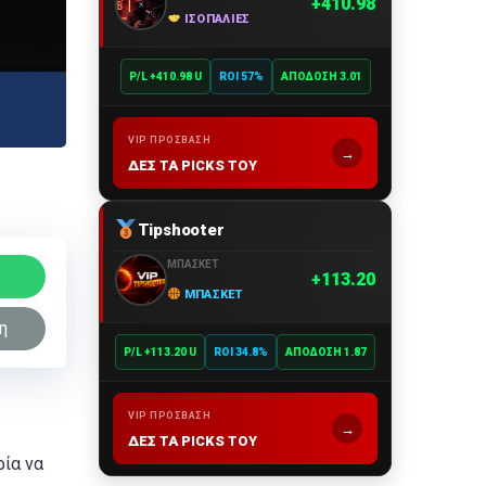
410.98
ΙΣΟΠΑΛΊΕΣ
P/L +410.98 U
ROI 57%
ΑΠΌΔΟΣΗ 3.01
VIP ΠΡΌΣΒΑΣΗ
→
ΔΕΣ ΤΑ PICKS ΤΟΥ
Tipshooter
ΜΠΆΣΚΕΤ
113.20
ΜΠΆΣΚΕΤ
η
P/L +113.20 U
ROI 34.8%
ΑΠΌΔΟΣΗ 1.87
VIP ΠΡΌΣΒΑΣΗ
→
ΔΕΣ ΤΑ PICKS ΤΟΥ
ρία να