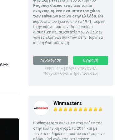
ψηφιακή μετεξέλιξη του ιστορικού
Regency Casino ενός από τα πιο
αναγνωρισμένα ονόματα στον χώρο
των επίγειων καζίνο στην Ελλάδα.
Με
παρουσία που ξεκινά από το 1971, φέρνει
στην οθόνη σου την ίδια premium
αισθητική και αξιοπιστία που γνώρισαν
γενιές Ελλήνων παικτών στην Πάρνηθα
και τη Θεσσαλονίκη.
Αξιολόγηση
Εγγραφή
ΑΙΞΕ
ΕΕΕΠ | 21+ | ΠΑΙΞΕ ΥΠΕΥΘΥΝΑ
*Ισχύουν Όροι & Προϋποθέσεις
Winmasters
Η
Winmasters
έκανε το ντεμπούτο της
στην ελληνική αγορά το 2014 και με
ταχύτατα βήματα προόδου κατάφερε να
εδραιωθεί ανάμεσα στις
πέντε