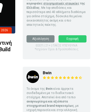
κορυφαίες
στοιχηματικές εταιρείες
της
Ελλάδας.
Με top αποδόσεις και
περισσότερα από 40 αθλήματα διαθέσιμα
για online στοίχημα, δύσκολα θα μείνει
ανικανοποίητος ακόμη και ο πιο
απαιτητικός παίκτης.
 2026
Αξιολόγηση
Εγγραφή
ντινή
ΕΕΕΠ | 21+ | ΠΑΙΞΕ ΥΠΕΥΘΥΝΑ
Build
*Ισχύουν Όροι & Προϋποθέσεις
Bwin
Το όνομα της
Bwin
είναι άρρηκτα
συνδεδεμένο με το διαδικτυακό
στοίχημα. Αποτελεί ένα από τα πιο
αναγνωρίσιμα και αξιόπιστα
στοιχηματικά brand παγκοσμίως
, με
ισχυρή παρουσία και στην ελληνική