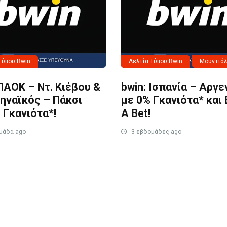
Τύπου Bwin
Δελτία Τύπου Bwin
Μουντιάλ
 ΠΑΟΚ – Ντ. Κιέβου &
bwin: Ισπανία – Αργε
ηναϊκός – Πάκσι
με 0% Γκανιότα* και 
 Γκανιότα*!
A Bet!
μάδα ago
3 εβδομάδες ago