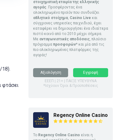
στοιχηματική εταιρία της ελληνικής
αγοράς
. Προσφέροντας ένα
ολοκληρωμένο προϊόν που συνδυάζει
αθλητικό στοίχημα
,
Casino Live
και
σύγχρονες υπηρεσίες παιχνιδιού, έχει
καταφέρει να δημιουργήσει ένα ιδιαίτερα
πιστό κοινό από το 2010 μέχρι σήμερα.
Με
ανταγωνιστικές αποδόσεις
, πλούσιο
πρόγραμμα
προσφορών
* και μία από τις
πιο ολοκληρωμένες πλατφόρμες της
αγοράς!
/18).
Αξιολόγηση
Εγγραφή
ΕΕΕΠ | 21+ | ΠΑΙΞΕ ΥΠΕΥΘΥΝΑ
ι φτάσει
*Ισχύουν Όροι & Προϋποθέσεις
Regency Online Casino
Το
Regency Online Casino
είναι η