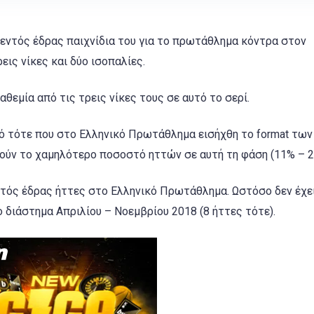
εντός έδρας παιχνίδια του για το πρωτάθλημα κόντρα στον
εις νίκες και δύο ισοπαλίες.
εμία από τις τρεις νίκες τους σε αυτό το σερί.
ό τότε που στο Ελληνικό Πρωτάθλημα εισήχθη το format των
τρούν το χαμηλότερο ποσοστό ηττών σε αυτή τη φάση (11% – 2
κτός έδρας ήττες στο Ελληνικό Πρωτάθλημα. Ωστόσο δεν έχε
 διάστημα Απριλίου – Νοεμβρίου 2018 (8 ήττες τότε).