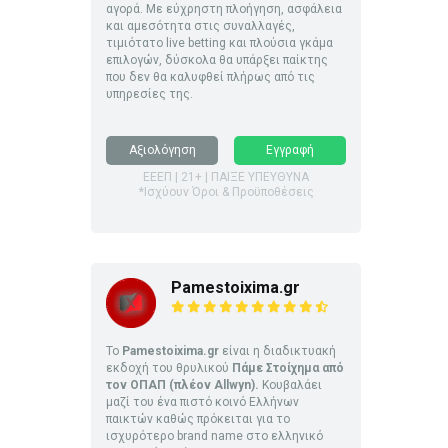
αγορά. Με εύχρηστη πλοήγηση, ασφάλεια
και αμεσότητα στις συναλλαγές,
τιμιότατο live betting και πλούσια γκάμα
επιλογών, δύσκολα θα υπάρξει παίκτης
που δεν θα καλυφθεί πλήρως από τις
υπηρεσίες της.
Αξιολόγηση
Εγγραφή
ΕΕΕΠ | 21+ | ΠΑΙΞΕ ΥΠΕΥΘΥΝΑ
*Ισχύουν Όροι & Προϋποθέσεις
Pamestoixima.gr
Το
Pamestoixima.gr
είναι η διαδικτυακή
εκδοχή του θρυλικού
Πάμε Στοίχημα από
τον ΟΠΑΠ (πλέον Allwyn).
Κουβαλάει
μαζί του ένα πιστό κοινό Ελλήνων
παικτών καθώς πρόκειται για το
ισχυρότερο brand name στο ελληνικό