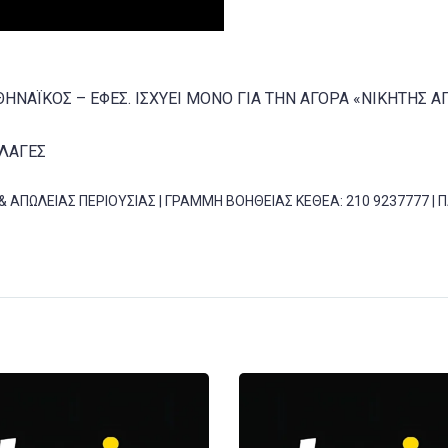
ΑΪΚΟΣ – ΕΦΕΣ. ΙΣΧΥΕΙ ΜΟΝΟ ΓΙΑ ΤΗΝ ΑΓΟΡΑ «ΝΙΚΗΤΗΣ Α
ΛΛΑΓΕΣ
& ΑΠΩΛΕΙΑΣ ΠΕΡΙΟΥΣΙΑΣ | ΓΡΑΜΜΗ ΒΟΗΘΕΙΑΣ ΚΕΘΕΑ: 210 9237777 | Π