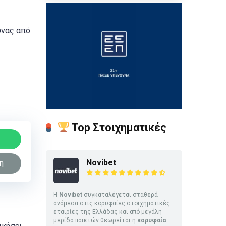
υνας από
Top Στοιχηματικές
Novibet
η
Η
Novibet
συγκαταλέγεται σταθερά
ανάμεσα στις κορυφαίες στοιχηματικές
εταιρίες της Ελλάδας και από μεγάλη
μερίδα παικτών θεωρείται η
κορυφαία