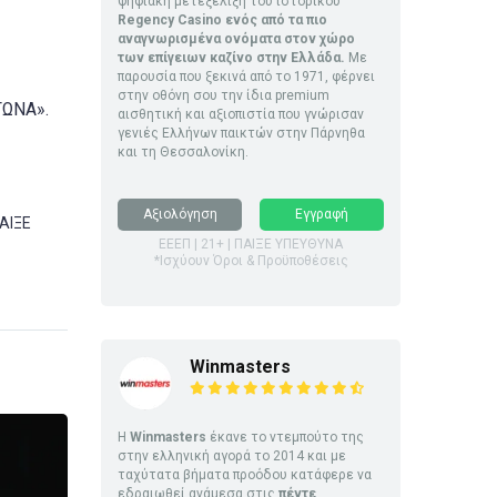
ψηφιακή μετεξέλιξη του ιστορικού
Regency Casino ενός από τα πιο
αναγνωρισμένα ονόματα στον χώρο
των επίγειων καζίνο στην Ελλάδα.
Με
παρουσία που ξεκινά από το 1971, φέρνει
στην οθόνη σου την ίδια premium
ΓΩΝΑ».
αισθητική και αξιοπιστία που γνώρισαν
γενιές Ελλήνων παικτών στην Πάρνηθα
και τη Θεσσαλονίκη.
Αξιολόγηση
Εγγραφή
ΑΙΞΕ
ΕΕΕΠ | 21+ | ΠΑΙΞΕ ΥΠΕΥΘΥΝΑ
*Ισχύουν Όροι & Προϋποθέσεις
Winmasters
Η
Winmasters
έκανε το ντεμπούτο της
στην ελληνική αγορά το 2014 και με
ταχύτατα βήματα προόδου κατάφερε να
εδραιωθεί ανάμεσα στις
πέντε