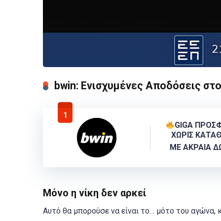
bwin: Ενισχυμένες Αποδόσεις στο
1
GIGA ΠΡΟΣ
ΧΩΡΙΣ ΚΑΤΑ
ΜΕ ΑΚΡΑΙΑ Δ
Μόνο η νίκη δεν αρκεί
Αυτό θα μπορούσε να είναι το… μότο του αγώνα,