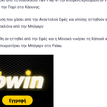
ει από τη διαδικασία των Play-in την επόμενη εβδομάδα αν ν
 την Παρί στο Κάουνας.
ωση που χάσει από την Αναντολού Εφές και επίσης ηττηθούν 
σελόνα από την Μπάγερν.
 9η αν ηττηθεί από την Εφές και η Μονακό νικήσει τη Χάποελ 
επικρατήσει την Μπάγερν στο Palau.