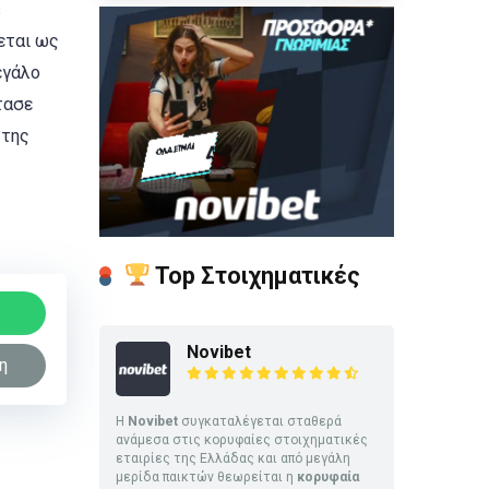
s
εται ως
εγάλο
φτασε
 της
Top Στοιχηματικές
Novibet
η
Η
Novibet
συγκαταλέγεται σταθερά
ανάμεσα στις κορυφαίες στοιχηματικές
εταιρίες της Ελλάδας και από μεγάλη
μερίδα παικτών θεωρείται η
κορυφαία