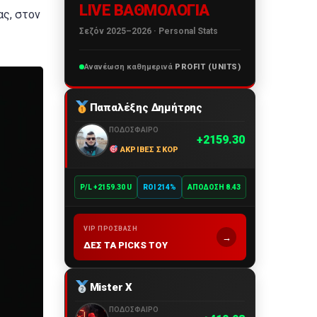
LIVE ΒΑΘΜΟΛΟΓΊΑ
ας, στον
Σεζόν 2025–2026 · Personal Stats
Ανανέωση καθημερινά
PROFIT (UNITS)
Παπαλέξης Δημήτρης
ΠΟΔΌΣΦΑΙΡΟ
2159.30
ΑΚΡΙΒΈΣ ΣΚΟΡ
P/L +2159.30 U
ROI 214%
ΑΠΌΔΟΣΗ 8.43
VIP ΠΡΌΣΒΑΣΗ
→
ΔΕΣ ΤΑ PICKS ΤΟΥ
Mister X
ΠΟΔΌΣΦΑΙΡΟ