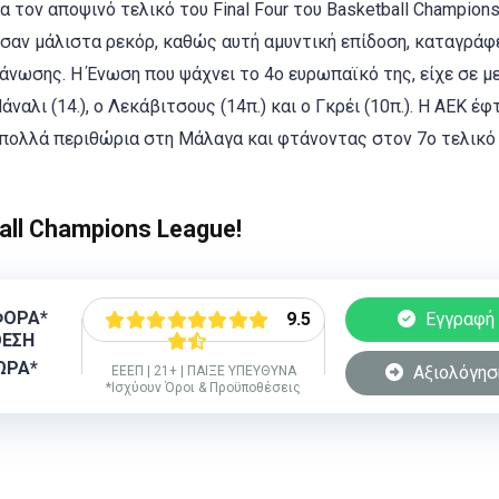
α τον αποψινό τελικό του Final Four του Basketball Champion
σαν μάλιστα ρεκόρ, καθώς αυτή αμυντική επίδοση, καταγράφ
ργάνωσης. H Ένωση που ψάχνει το 4ο ευρωπαϊκό της, είχε σε μ
αλι (14.), ο Λεκάβιτσους (14π.) και ο Γκρέι (10π.). Η ΑΕΚ έ
ς πολλά περιθώρια στη Μάλαγα και φτάνοντας στον 7ο τελικό
all Champions League!
ΦΟΡΑ*
9.5
Εγγραφή
ΘΕΣΗ
ΩΡΑ*
Αξιολόγησ
ΕΕΕΠ | 21+ | ΠΑΙΞΕ ΥΠΕΥΘΥΝΑ
*Ισχύουν Όροι & Προϋποθέσεις