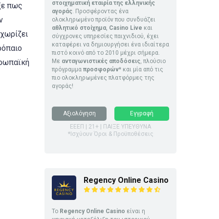
στοιχηματική εταιρία της ελληνικής
ξε πως
αγοράς
. Προσφέροντας ένα
ν
ολοκληρωμένο προϊόν που συνδυάζει
αθλητικό στοίχημα
,
Casino Live
και
εχωρίζει
σύγχρονες υπηρεσίες παιχνιδιού, έχει
καταφέρει να δημιουργήσει ένα ιδιαίτερα
ρόπαιο
πιστό κοινό από το 2010 μέχρι σήμερα.
Με
ανταγωνιστικές αποδόσεις
, πλούσιο
υρωπαϊκή
πρόγραμμα
προσφορών
* και μία από τις
πιο ολοκληρωμένες πλατφόρμες της
αγοράς!
Αξιολόγηση
Εγγραφή
ΕΕΕΠ | 21+ | ΠΑΙΞΕ ΥΠΕΥΘΥΝΑ
*Ισχύουν Όροι & Προϋποθέσεις
Regency Online Casino
Το
Regency Online Casino
είναι η