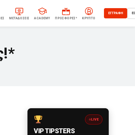
ΕΓΓΡΑΦΗ
Ε
ΙΕΣ
ΜΕΤΑΔΟΣΕΙΣ
ACADEMY
ΠΡΟΣΦΟΡΕΣ*
ΚΡΥΠΤΟ
!*
LIVE
VIP TIPSTERS