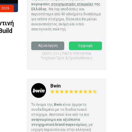
κορυφαίες
στοιχηματικές εταιρείες
της
 2026
Ελλάδας.
Με top αποδόσεις και
περισσότερα από 40 αθλήματα διαθέσιμα
για online στοίχημα, δύσκολα θα μείνει
ντινή
ανικανοποίητος ακόμη και ο πιο
Build
απαιτητικός παίκτης.
Αξιολόγηση
Εγγραφή
ΕΕΕΠ | 21+ | ΠΑΙΞΕ ΥΠΕΥΘΥΝΑ
*Ισχύουν Όροι & Προϋποθέσεις
Bwin
Το όνομα της
Bwin
είναι άρρηκτα
συνδεδεμένο με το διαδικτυακό
στοίχημα. Αποτελεί ένα από τα πιο
αναγνωρίσιμα και αξιόπιστα
στοιχηματικά brand παγκοσμίως
, με
ισχυρή παρουσία και στην ελληνική