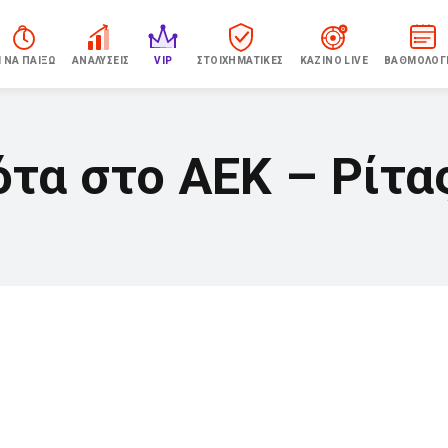
Ι ΝΑ ΠΑΙΞΩ
ΑΝΑΛΥΣΕΙΣ
VIP
ΣΤΟΙΧΗΜΑΤΙΚΕΣ
KAZINO LIVE
ΒΑΘΜΟΛΟΓ
ότα στο ΑΕΚ – Ρίτας