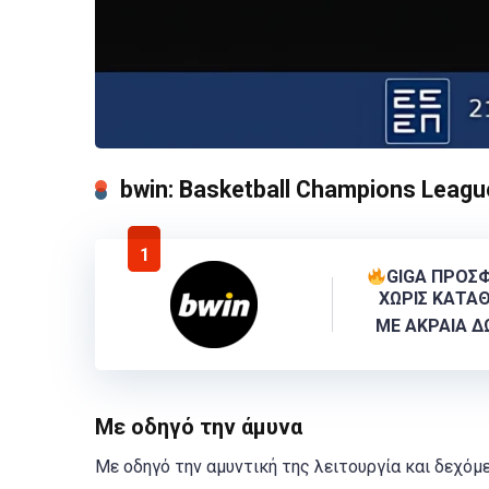
bwin: Basketball Champions Leagu
1
GIGA ΠΡΟΣ
ΧΩΡΙΣ ΚΑΤΑ
ΜΕ ΑΚΡΑΙΑ Δ
Με οδηγό την άμυνα
Με οδηγό την αμυντική της λειτουργία και δεχόμ