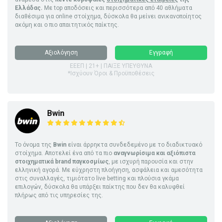
Ελλάδας.
Με top αποδόσεις και περισσότερα από 40 αθλήματα
διαθέσιμα για online στοίχημα, δύσκολα θα μείνει ανικανοποίητος
ακόμη και ο πιο απαιτητικός παίκτης.
Αξιολόγηση
Εγγραφή
ΕΕΕΠ | 21+ | ΠΑΙΞΕ ΥΠΕΥΘΥΝΑ
*Ισχύουν Όροι & Προϋποθέσεις
Bwin
Το όνομα της
Bwin
είναι άρρηκτα συνδεδεμένο με το διαδικτυακό
στοίχημα. Αποτελεί ένα από τα πιο
αναγνωρίσιμα και αξιόπιστα
στοιχηματικά brand παγκοσμίως
, με ισχυρή παρουσία και στην
ελληνική αγορά. Με εύχρηστη πλοήγηση, ασφάλεια και αμεσότητα
στις συναλλαγές, τιμιότατο live betting και πλούσια γκάμα
επιλογών, δύσκολα θα υπάρξει παίκτης που δεν θα καλυφθεί
πλήρως από τις υπηρεσίες της.