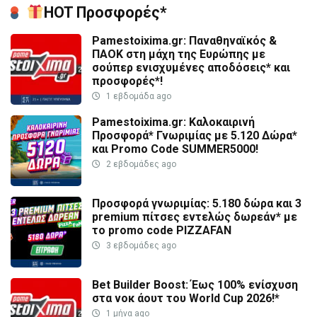
HOT Προσφορές*
Pamestoixima.gr: Παναθηναϊκός &
ΠΑΟΚ στη μάχη της Ευρώπης με
σούπερ ενισχυμένες αποδόσεις* και
προσφορές*!
1 εβδομάδα ago
Pamestoixima.gr: Καλοκαιρινή
Προσφορά* Γνωριμίας με 5.120 Δώρα*
και Promo Code SUMMER5000!
2 εβδομάδες ago
Προσφορά γνωριμίας: 5.180 δώρα και 3
premium πίτσες εντελώς δωρεάν* με
το promo code PIZZAFAN
3 εβδομάδες ago
Bet Builder Boost: Έως 100% ενίσχυση
στα νοκ άουτ του World Cup 2026!*
1 μήνα ago