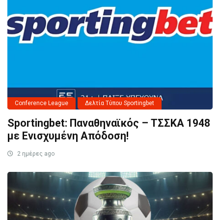
Conference League
Δελτία Τύπου Sportingbet
Sportingbet: Παναθηναϊκός – ΤΣΣΚΑ 1948
με Ενισχυμένη Απόδοση!
2 ημέρες ago