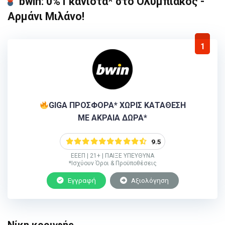
bwin: 0% Γκανιότα* στο Ολυμπιακός -
Αρμάνι Μιλάνο!
1
GIGA ΠΡΟΣΦΟΡΑ* ΧΩΡΙΣ ΚΑΤΑΘΕΣΗ
ΜΕ ΑΚΡΑΙΑ ΔΩΡΑ*
9.5
ΕΕΕΠ | 21+ | ΠΑΙΞΕ ΥΠΕΥΘΥΝΑ
*Ισχύουν Όροι & Προϋποθέσεις
Εγγραφή
Αξιολόγηση