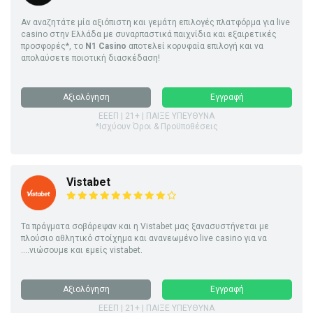
Αν αναζητάτε μία αξιόπιστη και γεμάτη επιλογές πλατφόρμα για live
casino στην Ελλάδα με συναρπαστικά παιχνίδια και εξαιρετικές
προσφορές*, το
N1 Casino
αποτελεί κορυφαία επιλογή και να
απολαύσετε ποιοτική διασκέδαση!
Αξιολόγηση
Εγγραφή
ΕΕΕΠ | 21+ | ΠΑΙΞΕ ΥΠΕΥΘΥΝΑ
*Ισχύουν Όροι & Προϋποθέσεις
Vistabet
Τα πράγματα σοβάρεψαν και η Vistabet μας ξανασυστήνεται με
πλούσιο αθλητικό στοίχημα και ανανεωμένο live casino για να
....νιώσουμε και εμείς vistabet.
Αξιολόγηση
Εγγραφή
ΕΕΕΠ | 21+ | ΠΑΙΞΕ ΥΠΕΥΘΥΝΑ