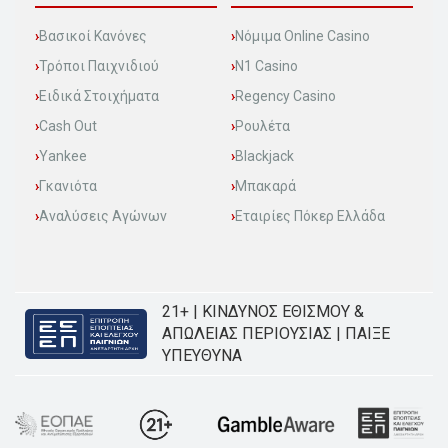
Βασικοί Κανόνες
Νόμιμα Online Casino
Τρόποι Παιχνιδιού
N1 Casino
Ειδικά Στοιχήματα
Regency Casino
Cash Out
Ρουλέτα
Yankee
Blackjack
Γκανιότα
Μπακαρά
Αναλύσεις Αγώνων
Εταιρίες Πόκερ Ελλάδα
21+ | ΚΙΝΔΥΝΟΣ ΕΘΙΣΜΟΥ &
ΑΠΩΛΕΙΑΣ ΠΕΡΙΟΥΣΙΑΣ | ΠΑΙΞΕ
ΥΠΕΥΘΥΝΑ