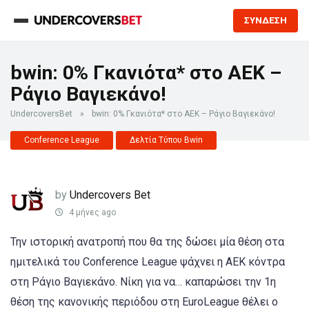
ΣΥΝΔΕΣΗ
bwin: 0% Γκανιότα* στο ΑΕΚ –
Ράγιο Βαγιεκάνο!
UndercoversBet
»
bwin: 0% Γκανιότα* στο ΑΕΚ – Ράγιο Βαγιεκάνο!
Conference League
Δελτία Τύπου Bwin
by
Undercovers Bet
4 μήνες ago
Την ιστορική ανατροπή που θα της δώσει μία θέση στα
ημιτελικά του Conference League ψάχνει η ΑΕΚ κόντρα
στη Ράγιο Βαγιεκάνο. Νίκη για να… καπαρώσει την 1η
θέση της κανονικής περιόδου στη EuroLeague θέλει ο