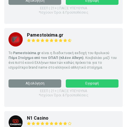
Αξιολόγηση
Εγγραφή
ΕΕΕΠ | 21+ | ΠΑΙΞΕ ΥΠΕΥΘΥΝΑ
*Ισχύουν Όροι & Προϋποθέσεις
Pamestoixima.gr
Το
Pamestoixima.gr
είναι η διαδικτυακή εκδοχή του θρυλικού
Πάμε Στοίχημα από τον ΟΠΑΠ (πλέον Allwyn).
Κουβαλάει μαζί του
ένα πιστό κοινό Ελλήνων παικτών καθώς πρόκειται για το
ισχυρότερο brand name στο ελληνικό αθλητικό στοίχημα.
Αξιολόγηση
Εγγραφή
ΕΕΕΠ | 21+ | ΠΑΙΞΕ ΥΠΕΥΘΥΝΑ
*Ισχύουν Όροι & Προϋποθέσεις
N1 Casino