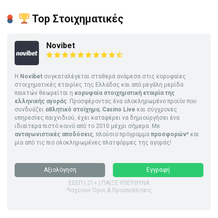
Top Στοιχηματικές
Novibet
Η
Novibet
συγκαταλέγεται σταθερά ανάμεσα στις κορυφαίες
στοιχηματικές εταιρίες της Ελλάδας και από μεγάλη μερίδα
παικτών θεωρείται η
κορυφαία στοιχηματική εταιρία της
ελληνικής αγοράς
. Προσφέροντας ένα ολοκληρωμένο προϊόν που
συνδυάζει
αθλητικό στοίχημα
,
Casino Live
και σύγχρονες
υπηρεσίες παιχνιδιού, έχει καταφέρει να δημιουργήσει ένα
ιδιαίτερα πιστό κοινό από το 2010 μέχρι σήμερα. Με
ανταγωνιστικές αποδόσεις
, πλούσιο πρόγραμμα
προσφορών
* και
μία από τις πιο ολοκληρωμένες πλατφόρμες της αγοράς!
Αξιολόγηση
Εγγραφή
ΕΕΕΠ | 21+ | ΠΑΙΞΕ ΥΠΕΥΘΥΝΑ
*Ισχύουν Όροι & Προϋποθέσεις