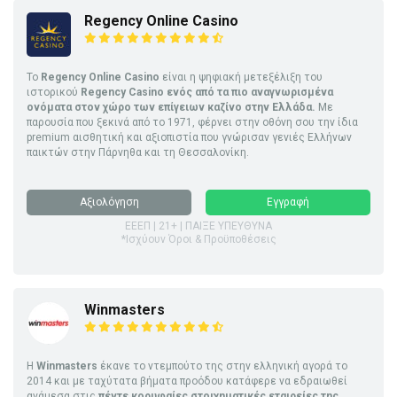
Regency Online Casino
Το
Regency Online Casino
είναι η ψηφιακή μετεξέλιξη του
ιστορικού
Regency Casino ενός από τα πιο αναγνωρισμένα
ονόματα στον χώρο των επίγειων καζίνο στην Ελλάδα.
Με
παρουσία που ξεκινά από το 1971, φέρνει στην οθόνη σου την ίδια
premium αισθητική και αξιοπιστία που γνώρισαν γενιές Ελλήνων
παικτών στην Πάρνηθα και τη Θεσσαλονίκη.
Αξιολόγηση
Εγγραφή
ΕΕΕΠ | 21+ | ΠΑΙΞΕ ΥΠΕΥΘΥΝΑ
*Ισχύουν Όροι & Προϋποθέσεις
Winmasters
Η
Winmasters
έκανε το ντεμπούτο της στην ελληνική αγορά το
2014 και με ταχύτατα βήματα προόδου κατάφερε να εδραιωθεί
ανάμεσα στις
πέντε κορυφαίες
στοιχηματικές εταιρείες
της