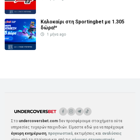
Καλοκαίρι στη Sportingbet με 1.305
δώρα!*
1 μήνα ago
Στο
undercoversbet.com
δεν προσφέρουμε στοιχήματα ούτε
υπηρεσίες τυχερών παιχνιδιών. Είμαστε εδώ για να παρέχουμε
έγκυρη ενημέρωση
,
προγνωστικά
, εκτιμήσεις και
αναλύσεις
γύρω από το στοίχημα και από τις
νόμιμες στοιχηματικές