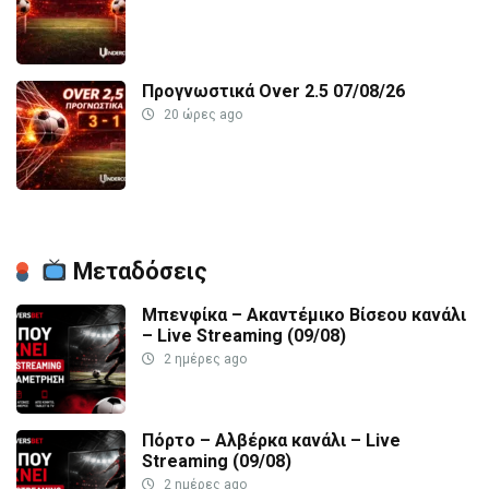
Προγνωστικά Over 2.5 07/08/26
20 ώρες ago
Μεταδόσεις
Μπενφίκα – Ακαντέμικο Βίσεου κανάλι
– Live Streaming (09/08)
2 ημέρες ago
Πόρτο – Αλβέρκα κανάλι – Live
Streaming (09/08)
2 ημέρες ago