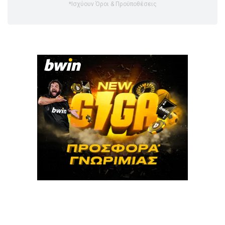
*Ισχύουν Όροι & Προϋποθέσεις