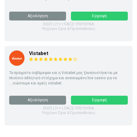
Αξιολόγηση
Εγγραφή
ΕΕΕΠ | 21+ | ΠΑΙΞΕ ΥΠΕΥΘΥΝΑ
*Ισχύουν Όροι & Προϋποθέσεις
Vistabet
Τα πράγματα σοβάρεψαν και η Vistabet μας ξανασυστήνεται με
πλούσιο αθλητικό στοίχημα και ανανεωμένο live casino για να
....νιώσουμε και εμείς vistabet.
Αξιολόγηση
Εγγραφή
ΕΕΕΠ | 21+ | ΠΑΙΞΕ ΥΠΕΥΘΥΝΑ
*Ισχύουν Όροι & Προϋποθέσεις