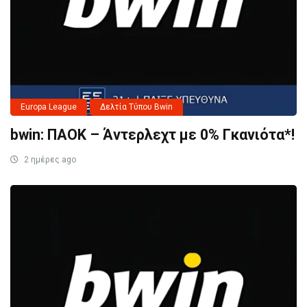
Europa League
Δελτία Τύπου Bwin
bwin: ΠΑΟΚ – Άντερλεχτ με 0% Γκανιότα*!
2 ημέρες ago