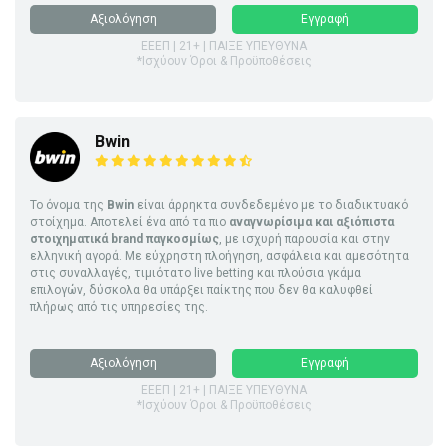
Αξιολόγηση
Εγγραφή
ΕΕΕΠ | 21+ | ΠΑΙΞΕ ΥΠΕΥΘΥΝΑ
*Ισχύουν Όροι & Προϋποθέσεις
Bwin
Το όνομα της
Bwin
είναι άρρηκτα συνδεδεμένο με το διαδικτυακό
στοίχημα. Αποτελεί ένα από τα πιο
αναγνωρίσιμα και αξιόπιστα
στοιχηματικά brand παγκοσμίως
, με ισχυρή παρουσία και στην
ελληνική αγορά. Με εύχρηστη πλοήγηση, ασφάλεια και αμεσότητα
στις συναλλαγές, τιμιότατο live betting και πλούσια γκάμα
επιλογών, δύσκολα θα υπάρξει παίκτης που δεν θα καλυφθεί
πλήρως από τις υπηρεσίες της.
Αξιολόγηση
Εγγραφή
ΕΕΕΠ | 21+ | ΠΑΙΞΕ ΥΠΕΥΘΥΝΑ
*Ισχύουν Όροι & Προϋποθέσεις