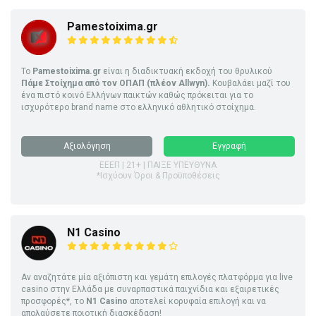
Pamestoixima.gr
Το
Pamestoixima.gr
είναι η διαδικτυακή εκδοχή του θρυλικού
Πάμε Στοίχημα από τον ΟΠΑΠ (πλέον Allwyn).
Κουβαλάει μαζί του
ένα πιστό κοινό Ελλήνων παικτών καθώς πρόκειται για το
ισχυρότερο brand name στο ελληνικό αθλητικό στοίχημα.
Αξιολόγηση
Εγγραφή
ΕΕΕΠ | 21+ | ΠΑΙΞΕ ΥΠΕΥΘΥΝΑ
*Ισχύουν Όροι & Προϋποθέσεις
N1 Casino
Αν αναζητάτε μία αξιόπιστη και γεμάτη επιλογές πλατφόρμα για live
casino στην Ελλάδα με συναρπαστικά παιχνίδια και εξαιρετικές
προσφορές*, το
N1 Casino
αποτελεί κορυφαία επιλογή και να
απολαύσετε ποιοτική διασκέδαση!