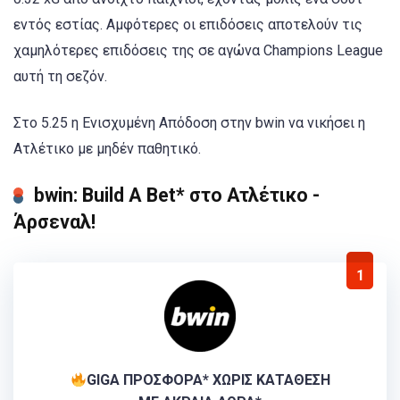
εντός εστίας. Αμφότερες οι επιδόσεις αποτελούν τις
χαμηλότερες επιδόσεις της σε αγώνα Champions League
αυτή τη σεζόν.
Στο 5.25 η Ενισχυμένη Απόδοση στην bwin να νικήσει η
Ατλέτικο με μηδέν παθητικό.
bwin: Build A Bet* στο Ατλέτικο -
Άρσεναλ!
1
GIGA ΠΡΟΣΦΟΡΑ* ΧΩΡΙΣ ΚΑΤΑΘΕΣΗ