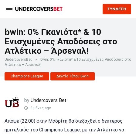
ΣΥΝΔΕΣΗ
bwin: 0% Γκανιότα* & 10
Ενισχυμένες Αποδόσεις στο
Ατλέτικο – Άρσεναλ!
UndercoversBet
»
bwin: 0% Γκανιότα* & 10 Ενισχυμένες Αποδόσεις στο
Ατλέτικο – Άρσεναλ!
Champions League
Δελτία Τύπου Bwin
by
Undercovers Bet
3 μήνες ago
Απόψε (22:00) στην Μαδρίτη θα διεξαχθεί ο δεύτερος
ημιτελικός του Champions League, με την Ατλέτικο να