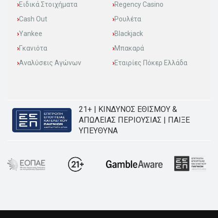
Ειδικά Στοιχήματα
Regency Casino
Cash Out
Ρουλέτα
Yankee
Blackjack
Γκανιότα
Μπακαρά
Αναλύσεις Αγώνων
Εταιρίες Πόκερ Ελλάδα
21+ | ΚΙΝΔΥΝΟΣ ΕΘΙΣΜΟΥ &
ΑΠΩΛΕΙΑΣ ΠΕΡΙΟΥΣΙΑΣ | ΠΑΙΞΕ
ΥΠΕΥΘΥΝΑ