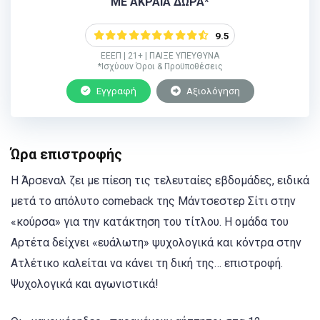
ΜΕ ΑΚΡΑΙΑ ΔΩΡΑ*
9.5
ΕΕΕΠ | 21+ | ΠΑΙΞΕ ΥΠΕΥΘΥΝΑ
*Ισχύουν Όροι & Προϋποθέσεις
Εγγραφή
Αξιολόγηση
Ώρα επιστροφής
Η Άρσεναλ ζει με πίεση τις τελευταίες εβδομάδες, ειδικά
μετά το απόλυτο comeback της Μάντσεστερ Σίτι στην
«κούρσα» για την κατάκτηση του τίτλου. Η ομάδα του
Αρτέτα δείχνει «ευάλωτη» ψυχολογικά και κόντρα στην
Ατλέτικο καλείται να κάνει τη δική της… επιστροφή.
Ψυχολογικά και αγωνιστικά!