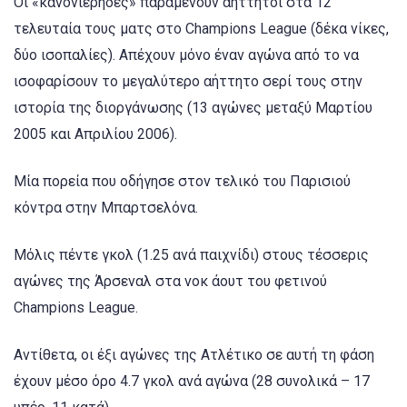
Οι «κανονιέρηδες» παραμένουν αήττητοι στα 12
τελευταία τους ματς στο Champions League (δέκα νίκες,
δύο ισοπαλίες). Απέχουν μόνο έναν αγώνα από το να
ισοφαρίσουν το μεγαλύτερο αήττητο σερί τους στην
ιστορία της διοργάνωσης (13 αγώνες μεταξύ Μαρτίου
2005 και Απριλίου 2006).
Μία πορεία που οδήγησε στον τελικό του Παρισιού
κόντρα στην Μπαρτσελόνα.
Μόλις πέντε γκολ (1.25 ανά παιχνίδι) στους τέσσερις
αγώνες της Άρσεναλ στα νοκ άουτ του φετινού
Champions League.
Αντίθετα, οι έξι αγώνες της Ατλέτικο σε αυτή τη φάση
έχουν μέσο όρο 4.7 γκολ ανά αγώνα (28 συνολικά – 17