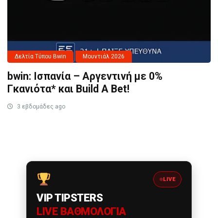
Δελτία Τύπου Bwin
Μουντιάλ 2026
bwin: Ισπανία – Αργεντινή με 0%
Γκανιότα* και Build A Bet!
3 εβδομάδες ago
LIVE
VIP TIPSTERS
LIVE ΒΑΘΜΟΛΟΓΊΑ