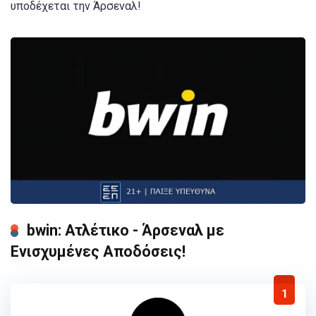
υποδέχεται την Άρσεναλ!
bwin: Ατλέτικο - Άρσεναλ με
Ενισχυμένες Αποδόσεις!
1