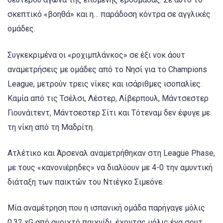
σκεπτικό «βοηθά» και η… παράδοση κόντρα σε αγγλικές
ομάδες.
Συγκεκριμένα οι «ροχιμπλάνκος» σε έξι νοκ άουτ
αναμετρήσεις με ομάδες από το Νησί για το Champions
League, μετρούν τρεις νίκες και ισάριθμες ισοπαλίες.
Καμία από τις Τσέλσι, Λέστερ, Λίβερπουλ, Μάντσεστερ
Γιουνάιτεντ, Μάντσεστερ Σίτι και Τότεναμ δεν έφυγε με
τη νίκη από τη Μαδρίτη.
Ατλέτικο και Άρσεναλ αναμετρήθηκαν στη League Phase,
με τους «κανονιέρηδες» να διαλύουν με 4-0 την αμυντική
διάταξη των παικτών του Ντιέγκο Σιμεόνε.
Μία αναμέτρηση που η ισπανική ομάδα παρήγαγε μόλις
0.32 xG από ανοιχτό παιχνίδι, έχοντας μόλις ένα σουτ