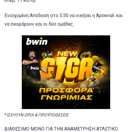
υπέρ, 11 κατά).
Ενισχυμένη Απόδοση στο 5.50 να νικήσει η Άρσεναλ και
να σκοράρουν και οι δύο ομάδες.
*
ΙΣΧΥΟΥΝ ΟΡΟΙ & ΠΡΟΫΠΟΘΕΣΕΙΣ
ΔΙΑΘΕΣΙΜΟ ΜΟΝΟ ΓΙΑ ΤΗΝ ΑΝΑΜΕΤΡΗΣΗ ΑΤΛΕΤΙΚΟ