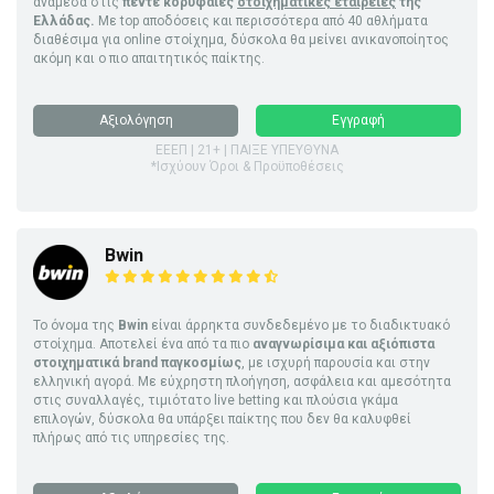
ανάμεσα στις
πέντε κορυφαίες
στοιχηματικές εταιρείες
της
Ελλάδας.
Με top αποδόσεις και περισσότερα από 40 αθλήματα
διαθέσιμα για online στοίχημα, δύσκολα θα μείνει ανικανοποίητος
ακόμη και ο πιο απαιτητικός παίκτης.
Αξιολόγηση
Εγγραφή
ΕΕΕΠ | 21+ | ΠΑΙΞΕ ΥΠΕΥΘΥΝΑ
*Ισχύουν Όροι & Προϋποθέσεις
Bwin
Το όνομα της
Bwin
είναι άρρηκτα συνδεδεμένο με το διαδικτυακό
στοίχημα. Αποτελεί ένα από τα πιο
αναγνωρίσιμα και αξιόπιστα
στοιχηματικά brand παγκοσμίως
, με ισχυρή παρουσία και στην
ελληνική αγορά. Με εύχρηστη πλοήγηση, ασφάλεια και αμεσότητα
στις συναλλαγές, τιμιότατο live betting και πλούσια γκάμα
επιλογών, δύσκολα θα υπάρξει παίκτης που δεν θα καλυφθεί
πλήρως από τις υπηρεσίες της.