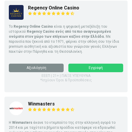
Regency Online Casino
Το
Regency Online Casino
είναι η ψηφιακή μετεξέλιξη του
ιστορικού
Regency Casino ενός από τα πιο αναγνωρισμένα
ονόματα στον χώρο των επίγειων καζίνο στην Ελλάδα.
Με
παρουσία που ξεκινά από το 1971, φέρνει στην οθόνη σου την ίδια
premium αισθητική και αξιοπιστία που γνώρισαν γενιές Ελλήνων
παικτών στην Πάρνηθα και τη Θεσσαλονίκη.
Αξιολόγηση
Εγγραφή
ΕΕΕΠ | 21+ | ΠΑΙΞΕ ΥΠΕΥΘΥΝΑ
*Ισχύουν Όροι & Προϋποθέσεις
Winmasters
Η
Winmasters
έκανε το ντεμπούτο της στην ελληνική αγορά το
2014 και με ταχύτατα βήματα προόδου κατάφερε να εδραιωθεί