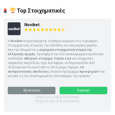
Top Στοιχηματικές
Novibet
Η
Novibet
συγκαταλέγεται σταθερά ανάμεσα στις κορυφαίες
στοιχηματικές εταιρίες της Ελλάδας και από μεγάλη μερίδα
παικτών θεωρείται η
κορυφαία στοιχηματική εταιρία της
ελληνικής αγοράς
. Προσφέροντας ένα ολοκληρωμένο προϊόν που
συνδυάζει
αθλητικό στοίχημα
,
Casino Live
και σύγχρονες
υπηρεσίες παιχνιδιού, έχει καταφέρει να δημιουργήσει ένα
ιδιαίτερα πιστό κοινό από το 2010 μέχρι σήμερα. Με
ανταγωνιστικές αποδόσεις
, πλούσιο πρόγραμμα
προσφορών
* και
μία από τις πιο ολοκληρωμένες πλατφόρμες της αγοράς!
Αξιολόγηση
Εγγραφή
ΕΕΕΠ | 21+ | ΠΑΙΞΕ ΥΠΕΥΘΥΝΑ
*Ισχύουν Όροι & Προϋποθέσεις