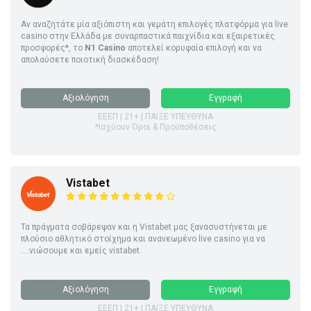
Αν αναζητάτε μία αξιόπιστη και γεμάτη επιλογές πλατφόρμα για live
casino στην Ελλάδα με συναρπαστικά παιχνίδια και εξαιρετικές
προσφορές*, το
N1 Casino
αποτελεί κορυφαία επιλογή και να
απολαύσετε ποιοτική διασκέδαση!
Αξιολόγηση
Εγγραφή
ΕΕΕΠ | 21+ | ΠΑΙΞΕ ΥΠΕΥΘΥΝΑ
*Ισχύουν Όροι & Προϋποθέσεις
Vistabet
Τα πράγματα σοβάρεψαν και η Vistabet μας ξανασυστήνεται με
πλούσιο αθλητικό στοίχημα και ανανεωμένο live casino για να
....νιώσουμε και εμείς vistabet.
Αξιολόγηση
Εγγραφή
ΕΕΕΠ | 21+ | ΠΑΙΞΕ ΥΠΕΥΘΥΝΑ