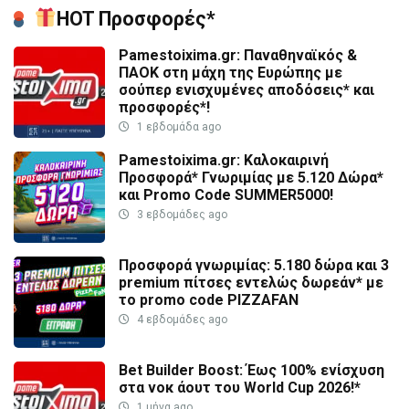
HOT Προσφορές*
Pamestoixima.gr: Παναθηναϊκός &
ΠΑΟΚ στη μάχη της Ευρώπης με
σούπερ ενισχυμένες αποδόσεις* και
προσφορές*!
1 εβδομάδα ago
Pamestoixima.gr: Καλοκαιρινή
Προσφορά* Γνωριμίας με 5.120 Δώρα*
και Promo Code SUMMER5000!
3 εβδομάδες ago
Προσφορά γνωριμίας: 5.180 δώρα και 3
premium πίτσες εντελώς δωρεάν* με
το promo code PIZZAFAN
4 εβδομάδες ago
Bet Builder Boost: Έως 100% ενίσχυση
στα νοκ άουτ του World Cup 2026!*
1 μήνα ago