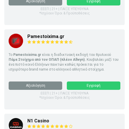
Αξιολόγηση
Εγγραφή
ΕΕΕΠ | 21+ | ΠΑΙΞΕ ΥΠΕΥΘΥΝΑ
*Ισχύουν Όροι & Προϋποθέσεις
Pamestoixima.gr
Το
Pamestoixima.gr
είναι η διαδικτυακή εκδοχή του θρυλικού
Πάμε Στοίχημα από τον ΟΠΑΠ (πλέον Allwyn).
Κουβαλάει μαζί του
ένα πιστό κοινό Ελλήνων παικτών καθώς πρόκειται για το
ισχυρότερο brand name στο ελληνικό αθλητικό στοίχημα.
Αξιολόγηση
Εγγραφή
ΕΕΕΠ | 21+ | ΠΑΙΞΕ ΥΠΕΥΘΥΝΑ
*Ισχύουν Όροι & Προϋποθέσεις
N1 Casino