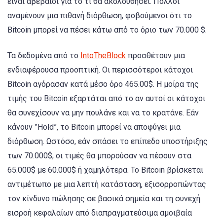
είναι αβέβαιοι για το τι θα ακολουθήσει. Πολλοί
αναμένουν μια πιθανή διόρθωση, φοβούμενοι ότι το
Bitcoin μπορεί να πέσει κάτω από το όριο των 70.000 $.
Τα δεδομένα από το
IntoTheBlock
προσθέτουν μια
ενδιαφέρουσα προοπτική. Οι περισσότεροι κάτοχοι
Bitcoin αγόρασαν κατά μέσο όρο 465.00$. Η μοίρα της
τιμής του Bitcoin εξαρτάται από το αν αυτοί οι κάτοχοι
θα συνεχίσουν να μην πουλάνε και να το κρατάνε. Εάν
κάνουν ”Hold”, το Bitcoin μπορεί να αποφύγει μια
διόρθωση. Ωστόσο, εάν σπάσει το επίπεδο υποστήριξης
των 70.000$, οι τιμές θα μπορούσαν να πέσουν στα
65.000$ με 60.000$ ή χαμηλότερα. Το Bitcoin βρίσκεται
αντιμέτωπο με μια λεπτή κατάσταση, εξισορροπώντας
τον κίνδυνο πώλησης σε βασικά σημεία και τη συνεχή
εισροή κεφαλαίων από διαπραγματεύσιμα αμοιβαία