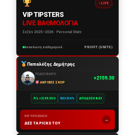
LIVE
VIP TIPSTERS
LIVE ΒΑΘΜΟΛΟΓΊΑ
Σεζόν 2025–2026 · Personal Stats
Ανανέωση καθημερινά
PROFIT (UNITS)
Παπαλέξης Δημήτρης
ΠΟΔΌΣΦΑΙΡΟ
2159.30
ΑΚΡΙΒΈΣ ΣΚΟΡ
P/L +2159.30 U
ROI 214%
ΑΠΌΔΟΣΗ 8.43
VIP ΠΡΌΣΒΑΣΗ
→
ΔΕΣ ΤΑ PICKS ΤΟΥ