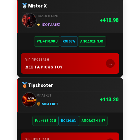
Mister X
ΠΟΔΌΣΦΑΙΡΟ
410.98
ΙΣΟΠΑΛΊΕΣ
P/L +410.98 U
ROI 57%
ΑΠΌΔΟΣΗ 3.01
VIP ΠΡΌΣΒΑΣΗ
→
ΔΕΣ ΤΑ PICKS ΤΟΥ
Tipshooter
ΜΠΆΣΚΕΤ
113.20
ΜΠΆΣΚΕΤ
P/L +113.20 U
ROI 34.8%
ΑΠΌΔΟΣΗ 1.87
VIP ΠΡΌΣΒΑΣΗ