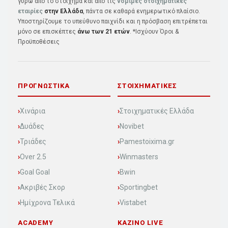
γύρω από το στοίχημα και από τις
νόμιμες στοιχηματικές
εταιρίες
στην Ελλάδα
, πάντα σε καθαρά ενημερωτικό πλαίσιο.
Υποστηρίζουμε το υπεύθυνο παιχνίδι και η πρόσβαση επιτρέπεται
μόνο σε επισκέπτες
άνω των 21 ετών
. *Ισχύουν Όροι &
Προϋποθέσεις
ΠΡΟΓΝΩΣΤΙΚΆ
ΣΤΟΙΧΗΜΑΤΙΚΈΣ
Χινάρια
Στοιχηματικές Ελλάδα
Δυάδες
Novibet
Τριάδες
Pamestoixima.gr
Over 2.5
Winmasters
Goal Goal
Bwin
Ακριβές Σκορ
Sportingbet
Ημίχρονα Τελικά
Vistabet
ACADEMY
KAZINO LIVE