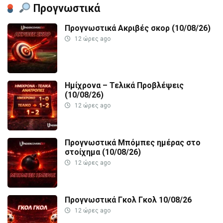
Προγνωστικά
Προγνωστικά Ακριβές σκορ (10/08/26)
12 ώρες ago
Ημίχρονα – Τελικά Προβλέψεις
(10/08/26)
12 ώρες ago
Προγνωστικά Μπόμπες ημέρας στο
στοίχημα (10/08/26)
12 ώρες ago
Προγνωστικά Γκολ Γκολ 10/08/26
12 ώρες ago