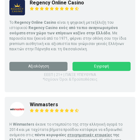
Regency Online Casino
Το
Regency Online Casino
είναι η ψηφιακή μετεξέλιξη του
ιστορικού
Regency Casino ενός από τα πιο αναγνωρισμένα
ονόματα στον χώρο των επίγειων καζίνο στην Ελλάδα.
Με
παρουσία που ξεκινά από το 1971, φέρνει στην οθόνη σου την ίδια
premium αισθητική και αξιοπιστία που γνώρισαν γενιές Ελλήνων
παικτών στην Πάρνηθα και τη Θεσσαλονίκη.
Αξιολόγηση
Εγγραφή
ΕΕΕΠ | 21+ | ΠΑΙΞΕ ΥΠΕΥΘΥΝΑ
*Ισχύουν Όροι & Προϋποθέσεις
Winmasters
Η
Winmasters
έκανε το ντεμπούτο της στην ελληνική αγορά το
2014 και με ταχύτατα βήματα προόδου κατάφερε να εδραιωθεί
ανάμεσα στις
πέντε κορυφαίες
στοιχηματικές εταιρείες
της