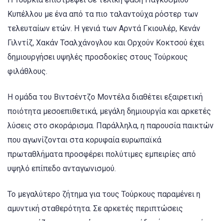
Κυπέλλου με ένα από τα πιο ταλαντούχα ρόστερ των
τελευταίων ετών. Η γενιά των Αρντά Γκιουλέρ, Κενάν
Γιλντίζ, Χακάν Τσαλχάνογλου και Ορχούν Κοκτσού έχει
δημιουργήσει υψηλές προσδοκίες στους Τούρκους
φιλάθλους.
Η ομάδα του Βιντσέντζο Μοντέλα διαθέτει εξαιρετική
ποιότητα μεσοεπιθετικά, μεγάλη δημιουργία και αρκετές
λύσεις στο σκοράρισμα. Παράλληλα, η παρουσία παικτών
που αγωνίζονται στα κορυφαία ευρωπαϊκά
πρωταθλήματα προσφέρει πολύτιμες εμπειρίες από
υψηλό επίπεδο ανταγωνισμού.
Το μεγαλύτερο ζήτημα για τους Τούρκους παραμένει η
αμυντική σταθερότητα. Σε αρκετές περιπτώσεις