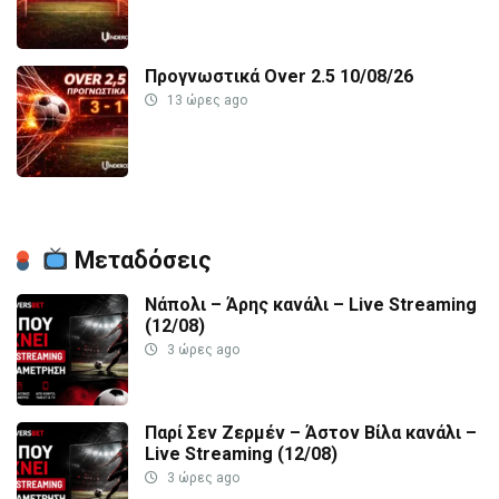
Προγνωστικά Over 2.5 10/08/26
13 ώρες ago
Μεταδόσεις
Νάπολι – Άρης κανάλι – Live Streaming
(12/08)
3 ώρες ago
Παρί Σεν Ζερμέν – Άστον Βίλα κανάλι –
Live Streaming (12/08)
3 ώρες ago