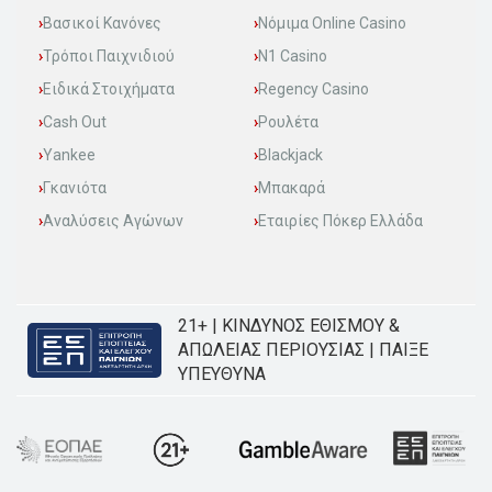
Βασικοί Κανόνες
Νόμιμα Online Casino
Τρόποι Παιχνιδιού
N1 Casino
Ειδικά Στοιχήματα
Regency Casino
Cash Out
Ρουλέτα
Yankee
Blackjack
Γκανιότα
Μπακαρά
Αναλύσεις Αγώνων
Εταιρίες Πόκερ Ελλάδα
21+ | ΚΙΝΔΥΝΟΣ ΕΘΙΣΜΟΥ &
ΑΠΩΛΕΙΑΣ ΠΕΡΙΟΥΣΙΑΣ | ΠΑΙΞΕ
ΥΠΕΥΘΥΝΑ