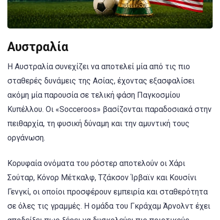
Αυστραλία
Η Αυστραλία συνεχίζει να αποτελεί μία από τις πιο
σταθερές δυνάμεις της Ασίας, έχοντας εξασφαλίσει
ακόμη μία παρουσία σε τελική φάση Παγκοσμίου
Κυπέλλου. Οι «Socceroos» βασίζονται παραδοσιακά στην
πειθαρχία, τη φυσική δύναμη και την αμυντική τους
οργάνωση.
Κορυφαία ονόματα του ρόστερ αποτελούν οι Χάρι
Σούταρ, Κόνορ Μέτκαλφ, Τζάκσον Ίρβαϊν και Κουσίνι
Γενγκί, οι οποίοι προσφέρουν εμπειρία και σταθερότητα
σε όλες τις γραμμές. Η ομάδα του Γκράχαμ Άρνολντ έχει