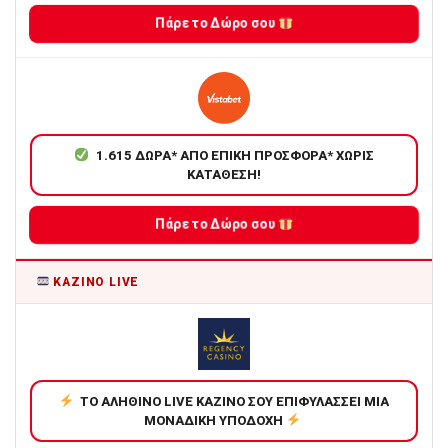
Πάρε το Δώρο σου
1.615 ΔΩΡΑ* ΑΠΟ ΕΠΙΚΗ ΠΡΟΣΦΟΡΑ* ΧΩΡΙΣ
ΚΑΤΑΘΕΣΗ!
Πάρε το Δώρο σου
ΚΑΖΊΝΟ LIVE
ΤΟ ΑΛΗΘΙΝΟ LIVE ΚΑΖΙΝΟ ΣΟΥ ΕΠΙΦΥΛΑΣΣΕΙ ΜΙΑ
ΜΟΝΑΔΙΚΗ ΥΠΟΔΟΧΗ