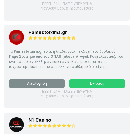
ΕΕΕΠ | 21+ | ΠΑΙΞΕ ΥΠΕΥΘΥΝΑ
*Ισχύουν Όροι & Προϋποθέσεις
Pamestoixima.gr
Το
Pamestoixima.gr
είναι η διαδικτυακή εκδοχή του θρυλικού
Πάμε Στοίχημα από τον ΟΠΑΠ (πλέον Allwyn).
Κουβαλάει μαζί του
ένα πιστό κοινό Ελλήνων παικτών καθώς πρόκειται για το
ισχυρότερο brand name στο ελληνικό αθλητικό στοίχημα.
Αξιολόγηση
Εγγραφή
ΕΕΕΠ | 21+ | ΠΑΙΞΕ ΥΠΕΥΘΥΝΑ
*Ισχύουν Όροι & Προϋποθέσεις
N1 Casino