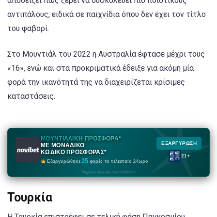
αποδείξει πως ξέρει να δυσκολεύει πιο ποιοτικούς
αντιπάλους, ειδικά σε παιχνίδια όπου δεν έχει τον τίτλο
του φαβορί.
Στο Μουντιάλ του 2022 η Αυστραλία έφτασε μέχρι τους
«16», ενώ και στα προκριματικά έδειξε για ακόμη μία
φορά την ικανότητά της να διαχειρίζεται κρίσιμες
καταστάσεις.
ΜΟΥΝΤΙΑΛΙΚΉ ΠΡΟΣΦΟΡΆ*
ΕΞΑΡΓΎΡΩΣΗ
ΜΕ ΜΟΝΑΔΙΚΌ
ΚΩΔΙΚΌ ΠΡΟΣΦΟΡΆΣ*
21+
25
Εξαργυρώθηκε
φορές το τελευταίο 24ωρο
*Ισχύουν όροι και προϋποθέσεις
Τουρκία
Η Τουρκία επιστρέφει σε τελική φάση Παγκοσμίου