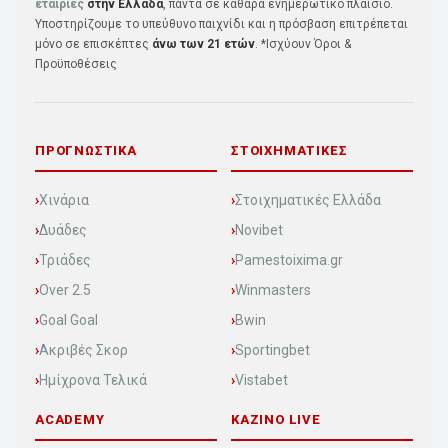
εταιρίες
στην Ελλάδα
, πάντα σε καθαρά ενημερωτικό πλαίσιο.
Υποστηρίζουμε το υπεύθυνο παιχνίδι και η πρόσβαση επιτρέπεται
μόνο σε επισκέπτες
άνω των 21 ετών
. *Ισχύουν Όροι &
Προϋποθέσεις
ΠΡΟΓΝΩΣΤΙΚΆ
ΣΤΟΙΧΗΜΑΤΙΚΈΣ
Χινάρια
Στοιχηματικές Ελλάδα
Δυάδες
Novibet
Τριάδες
Pamestoixima.gr
Over 2.5
Winmasters
Goal Goal
Bwin
Ακριβές Σκορ
Sportingbet
Ημίχρονα Τελικά
Vistabet
ACADEMY
KAZINO LIVE