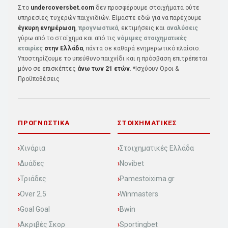
Στο
undercoversbet.com
δεν προσφέρουμε στοιχήματα ούτε
υπηρεσίες τυχερών παιχνιδιών. Είμαστε εδώ για να παρέχουμε
έγκυρη ενημέρωση
,
προγνωστικά
, εκτιμήσεις και
αναλύσεις
γύρω από το στοίχημα και από τις
νόμιμες στοιχηματικές
εταιρίες
στην Ελλάδα
, πάντα σε καθαρά ενημερωτικό πλαίσιο.
Υποστηρίζουμε το υπεύθυνο παιχνίδι και η πρόσβαση επιτρέπεται
μόνο σε επισκέπτες
άνω των 21 ετών
. *Ισχύουν Όροι &
Προϋποθέσεις
ΠΡΟΓΝΩΣΤΙΚΆ
ΣΤΟΙΧΗΜΑΤΙΚΈΣ
Χινάρια
Στοιχηματικές Ελλάδα
Δυάδες
Novibet
Τριάδες
Pamestoixima.gr
Over 2.5
Winmasters
Goal Goal
Bwin
Ακριβές Σκορ
Sportingbet