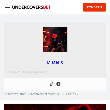
ΣΥΝΔΕΣΗ
Mister X
t.me/misterxundercover
UndercoversBet
»
Archives for Mister X
»
Σελίδα 2